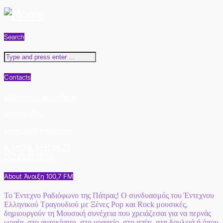
Search
Contacts
http://www.anoixifm.gr
2610623524
anoixifm@gmail.com
ΚΑΝΑΚΑΡΗ 69-71
262 21 ΠΑΤΡΑ
About Άνοιξη 100,7 FM
Το Έντεχνο Ραδιόφωνο της Πάτρας! Ο συνδυασμός του Έντεχνου
Ελληνικού Τραγουδιού με Ξένες Pop και Rock μουσικές,
δημιουργούν τη Μουσική συνέχεια που χρειάζεσαι για να περνάς
ωραία, στο αυτοκίνητο, στο γραφείο, στο σπίτι, στη δουλειά ή όπου