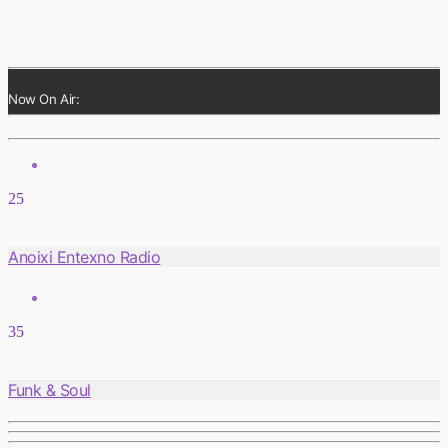
Now On Air:
25
Anoixi Entexno Radio
35
Funk & Soul