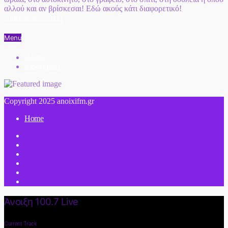
αλλού και αν βρίσκεσαι! Εδώ ακούς κάτι διαφορετικό!
Viber 6985570111
Menu
Home
Διαφήμιση
Copyright 2025 anoixifm.gr
Home
Άνοιξη 100.7 Live
Current Track