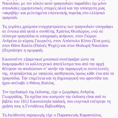
Νικολάου, με τον κύκλο αυτό τραγουδιών παραδίδει όχι μόνο
σπουδαίες ερμηνευτικές στιγμές αλλά και την υπόσχεση μιας
«ακριβής» και μελετημένα επιλεκτικής πορείας στο ελληνικό
τραγούδι.
Τις γεμάτες χρώματα ενορχηστρώσεις των τραγουδιών υπογράφει
σε έντεκα από αυτά ο συνθέτης
Χρίστος Θεοδώρου
, ενώ σε
τέσσερα τραγούδια οι υπογραφές ανήκουν, στον
Γιώργο
Ανδρέου
(ο κύριος Γκωγκέν), στον
Απόστολο Κίτσο
(Ένα μου),
στον
Θάνο Καλέα
(Παλιές Ψυχές) και στον
Θοδωρή Νικολάου
(Περπάτησε η ομορφιά).
Εικοσιπέντε εξαιρετικοί μουσικοί συνέπραξαν ώστε να
διαμορφωθεί το καλλιτεχνικό αποτέλεσμα που από την αρχή
θέλησαν να αποδώσουν σ’ αυτήν την παραγωγή οι συντελεστές
της, πλησιάζοντας με υψηλούς αισθητικούς όρους κάθε ένα από τα
τραγούδια. Την επιμέλεια και τη δημιουργική του φροντίδα του
ήχου ανέλαβε ο
Θάνος Καλέας
.
Τον σχεδιασμό της έκδοσης, είχε ο ζωγράφος
Ανδρέας
Γεωργιάδης.
Τα σχέδια που κοσμούν την έκδοση είναι από το
βιβλίο του 1812 Εικονολογία παιδική, που ευγενικά επέτρεψε τη
χρήση τους η
Γεννάδειος Βιβλιοθήκη.
Τη διεύθυνση παραγωγής είχε ο
Παρασκευάς Καρασούλος.