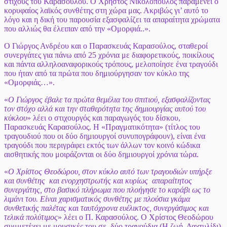
στίχους του Καρασούλου. Ο Χρήστος Νικολόπουλος παραμένει ο
κορυφαίος λαϊκός συνθέτης στη χώρα μας. Ακριβώς γι’ αυτό το
λόγο και η δική του παρουσία εξασφαλίζει τα απαραίτητα χρώματα
που αλλιώς θα έλειπαν από την «Ομορφιά..».
Ο Γιώργος Ανδρέου
και ο Παρασκευάς Καρασούλος, σταθεροί
συνεργάτες για πάνω από 25 χρόνια με διαφορετικούς, ποικίλους
και πάντα αλληλοαναφορικούς τρόπους, μελοποίησε ένα τραγούδι
που ήταν από τα πρώτα που δημιούργησαν τον κύκλο της
«Ομορφιάς…».
«
Ο Γιώργος έβαλε τα πρώτα θεμέλια του σπιτιού, εξασφαλίζοντας
τον στόχο αλλά και την σταθερότητα της δημιουργίας αυτού του
κύκλου
» λέει ο στιχουργός και παραγωγός του δίσκου,
Παρασκευάς Καρασούλος. Η «Πραγματικότητα» (τίτλος του
τραγουδιού που οι δύο δημιουργοί συνυπογράφουν), είναι ένα
τραγούδι που περιγράφει εκτός των άλλων τον κοινό κώδικα
αισθητικής που μοιράζονται οι δύο δημιουργοί χρόνια τώρα.
«
Ο Χρίστος Θεοδώρου
, στον κύκλο αυτό των τραγουδιών υπήρξε
και συνθέτης και ενορχηστρωτής και κυρίως απαραίτητος
συνεργάτης, στο βασικό πλήρωμα που πλοήγησε το καράβι ως το
λιμάνι του. Είναι χαρισματικός συνθέτης με πλούσια γκάμα
συνθετικής παλέτας και ταυτόχρονα ευέλικτος, συνεργάσιμος και
τελικά πολύτιμος
» λέει ο Π. Καρασούλος. Ο Χρίστος Θεοδώρου
συμμετέχει με μουσικές του σε δύο τραγούδια (Η ζωή, Δαχτυλίδι),