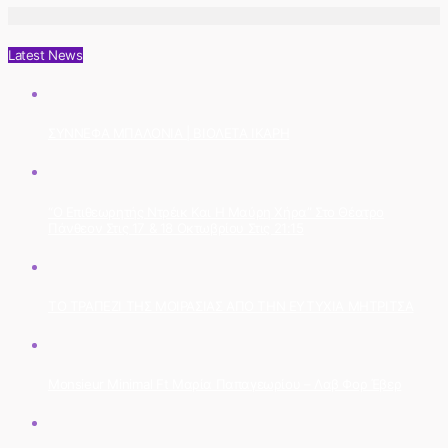
Latest News
ΣΥΝΝΕΦΑ ΜΠΑΛΟΝΙΑ | ΒΙΟΛΕΤΑ ΙΚΑΡΗ
“Ο Επιθεωρητής Ντρέικ Και Η Μαύρη Χήρα” Στο Θέατρο
Πάνθεον Στις 17 & 18 Οκτωβρίου Στις 21:15
ΤΟ ΤΡΑΠΕΖΙ ΤΗΣ ΜΟΙΡΑΣΙΑΣ ΑΠΟ ΤΗΝ ΕΥΤΥΧΙΑ ΜΗΤΡΙΤΣΑ
Monsieur Minimal Ft Μαρία Παπαγεωρίου – Λαβ Φορ Έβερ