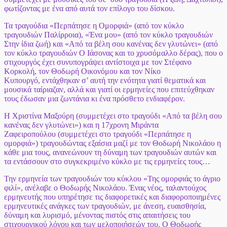
φωτίζοντας με ένα από αυτά τον επίλογο του δίσκου.
Τα τραγούδια «Περπάτησε η Ομορφιά» (από τον κύκλο
τραγουδιών Παλίρροια), «Ένα μου» (από τον κύκλο τραγουδιών
Στην ίδια ζωή) και «Από τα βέλη σου κανένας δεν γλυτώνει» (από
τον κύκλο τραγουδιών Ο Ιάσονας και το χρυσόμαλλο δέρας), που ο
στιχουργός έχει συνυπογράψει αντίστοιχα με
τον Στέφανο
Κορκολή, τον Θοδωρή Οικονόμου και τον Νίκο
Κυπουργό,
εντάχθηκαν σ’ αυτή την ενότητα γιατί θεματικά και
μουσικά ταίριαζαν, αλλά και γιατί οι ερμηνείες που επιτεύχθηκαν
τους έδωσαν μια ζωντάνια κι ένα πρόσθετο ενδιαφέρον.
Η
Χριστίνα Μαξούρη
(συμμετέχει στο τραγούδι «Από τα βέλη σου
κανένας δεν γλυτώνει») και η 17χρονη
Μιράντα
Ζαφειροπούλου
(συμμετέχει στο τραγούδι «Περπάτησε η
ομορφιά») τραγουδώντας εξαίσια μαζί με τον Θοδωρή Νικολάου η
κάθε μια τους, ανανεώνουν τη δύναμη των τραγουδιών αυτών και
τα εντάσσουν στο συγκεκριμένο κύκλο με τις ερμηνείες τους…
Την ερμηνεία των τραγουδιών του κύκλου «Της ομορφιάς το άγριο
φιλί», ανέλαβε ο
Θοδωρής Νικολάου.
Ένας νέος, ταλαντούχος
ερμηνευτής που υπηρέτησε τις διαφορετικές και διαφοροποιημένες
ερμηνευτικές ανάγκες των τραγουδιών, με άνεση, ευαισθησία,
δύναμη και λυρισμό, μένοντας πιστός στις απαιτήσεις του
στιχουργικού λόγου και των μελοποιήσεών του. Ο Θοδωρής