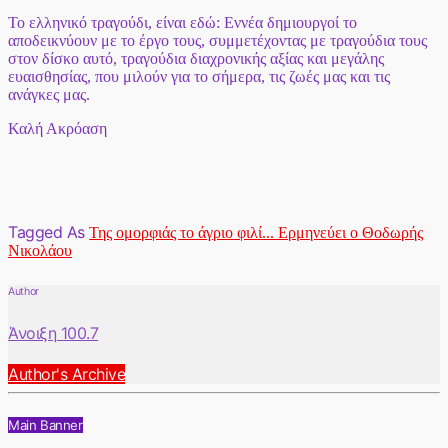
Το ελληνικό τραγούδι, είναι εδώ: Εννέα δημιουργοί το
αποδεικνύουν με το έργο τους, συμμετέχοντας με τραγούδια τους
στον δίσκο αυτό, τραγούδια διαχρονικής αξίας και μεγάλης
ευαισθησίας, που μιλούν για το σήμερα, τις ζωές μας και τις
ανάγκες μας.
Καλή Ακρόαση
Tagged As
Της ομορφιάς το άγριο φιλί... Ερμηνεύει ο Θοδωρής
Νικολάου
Author
Άνοιξη 100.7
Author's Archive
Main Banner