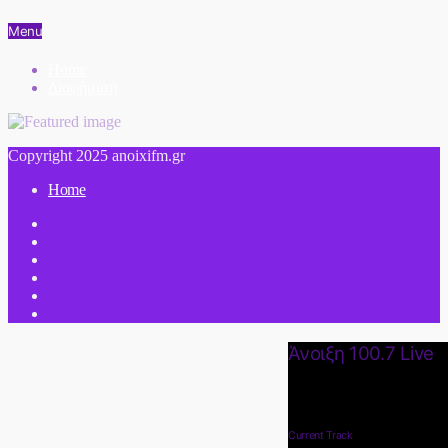
Menu
Home
Διαφήμιση
Copyright 2025 anoixifm.gr
Home
Άνοιξη 100.7 Live
Current Track