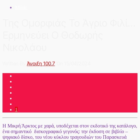
Music
Της Ομορφιάς Το Άγριο Φιλί…
Ερμηνεύει Ο Θοδωρής
Νικολάου
Written By
Άνοιξη 100.7
On 15/04/2024
1
Η Μικρή Άρκτος με χαρά, υποδέχεται στον εκδοτικό της κατάλογο,
ένα σημαντικό δισκογραφικό γεγονός: την έκδοση σε βιβλίο –
ψηφιακό δίσκο, του νέου κύκλου τραγουδιών του
Παρασκευά