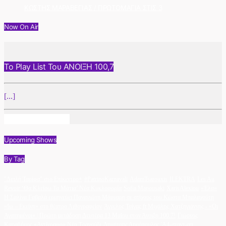
ΚΩΣΤΗΣ ΜΑΡΑΒΕΓΙΑΣ / ΠΡΩΤΟΜΑΓΙΑ ΣΤΙΣ 3
Now On Air
Το Play List Του ΑΝΟΙΞΗ 100,7
[...]
Info And Episodes
Upcoming Shows
By Tag
"Διπλή Ταρίφα" στο Επίκεντρο+
#PatrinoKarnavali
AdamTsarouxis
ILEKTRA
Les Au
Revoir ‘Θα Κλείσω Τα Μάτια’ Νέα Κυκλοφορία
Sofia Manousaki
XarisAlexiou
«Έλα»
Η Σαλίνα Γαβαλά ερμηνεύει Παναγιώτη Μάργαρη σε στίχους του Κώστα Μπαλαχούτη
«Ιω – Εκείνη» στο θέατρο Λιθογραφείον
Άγγελος Τσίγας ft Μιχάλης Χατζηγιάννης - «Οι
Αγαπημένοι» | Πρώτη μετάδοση Δευτέρα 13 Μαΐου στον Άνοιξη 100.7!
Γιώργος
Καραδήμος «Αντίγραφο» Νέο Τραγούδι
Δημήτρης Δημόπουλος 'A4-σταντ-απ