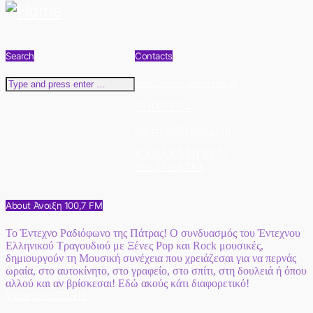
Search
Contacts
http://www.anoixifm.gr
2610623524
anoixifm@gmail.com
ΚΑΝΑΚΑΡΗ 69-71
262 21 ΠΑΤΡΑ
About Άνοιξη 100,7 FM
Το Έντεχνο Ραδιόφωνο της Πάτρας! Ο συνδυασμός του Έντεχνου
Ελληνικού Τραγουδιού με Ξένες Pop και Rock μουσικές,
δημιουργούν τη Μουσική συνέχεια που χρειάζεσαι για να περνάς
ωραία, στο αυτοκίνητο, στο γραφείο, στο σπίτι, στη δουλειά ή όπου
αλλού και αν βρίσκεσαι! Εδώ ακούς κάτι διαφορετικό!
Viber 6985570111