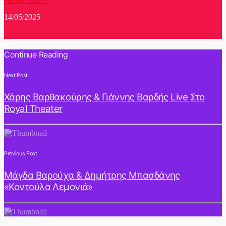
14/05/2025
Continue Reading
Next Post
Χάρης Βαρθακούρης & Γιάννης Βαρδής Live Στο
Royal Theater
Previous Post
Μάγδα Βαρούχα & Δημήτρης Μπασδάνης
«Κοντούλα Λεμονιά»