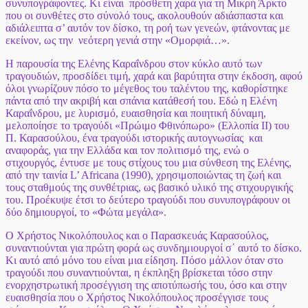
συνυπογράφοντες. Κι είναι πρόσθετη χαρά για τη Μικρή Άρκτο
που οι συνθέτες στο σύνολό τους, ακολουθούν αδιάσπαστα και
αδιάλειπτα σ’ αυτόν τον δίσκο, τη ροή των γενεών, φτάνοντας με
εκείνον, ως την νεότερη γενιά στην «Ομορφιά…».
Η παρουσία της
Ελένης Καραΐνδρου
στον κύκλο αυτό των
τραγουδιών, προσδίδει τιμή, χαρά και βαρύτητα στην έκδοση, αφού
όλοι γνωρίζουν πόσο το μέγεθος του ταλέντου της, καθορίστηκε
πάντα από την ακριβή και σπάνια κατάθεσή του. Εδώ η Ελένη
Καραΐνδρου, με λυρισμό, ευαισθησία και ποιητική δύναμη,
μελοποίησε το τραγούδι «Πρώιμο Φθινόπωρο» (Ελλοπία ΙΙ) του
Π. Καρασούλου, ένα τραγούδι ιστορικής αυτογνωσίας και
αναφοράς, για την Ελλάδα και τον πολιτισμό της, ενώ ο
στιχουργός, έντυσε με τους στίχους του μια σύνθεση της Ελένης,
από την ταινία L’ Africana (1990), χρησιμοποιώντας τη ζωή και
τους σταθμούς της συνθέτριας, ως βασικό υλικό της στιχουργικής
του. Προέκυψε έτσι το δεύτερο τραγούδι που συνυπογράφουν οι
δύο δημιουργοί, το «Φώτα μεγάλα».
Ο
Χρήστος Νικολόπουλος
και ο Παρασκευάς Καρασούλος,
συναντιούνται για πρώτη φορά ως συνδημιουργοί σ΄ αυτό το δίσκο.
Κι αυτό από μόνο του είναι μια είδηση. Πόσο μάλλον όταν στο
τραγούδι που συναντιούνται, η έκπληξη βρίσκεται τόσο στην
ενορχηστρωτική προσέγγιση της αποτύπωσής του, όσο και στην
ευαισθησία που ο Χρήστος Νικολόπουλος προσέγγισε τους