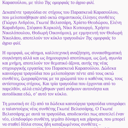
Καρασούλου,
με τίτλο
Της ομορφιάς το άγριο φιλί.
Δεκαπέντε τραγούδια σε στίχους του
Παρασκευά Καρασούλου
,
που μελοποιήθηκαν από οκτώ σημαντικούς έλληνες συνθέτες
(Γιώργο Ανδρέου, Γκωτιέ Βελισσάρη, Χρίστο Θεοδώρου, Ελένη
Καραΐνδρου, Στέφανο Κορκολή, Νίκο Κυπουργό, Χρήστο
Νικολόπουλου, Θοδωρή Οικονόμου)
, με ερμηνευτή τον
Θοδωρή
Νικολάου
, αποτελούν τον κύκλο τραγουδιών
Της ομορφιάς το
άγριο φιλί.
Η ομορφιά, ως αίτημα, καλλιτεχνική αναζήτηση, συναισθηματική
συγκίνηση αλλά και ως δημιουργικό αποτύπωμα, ως ζωή, αγωνία
και μνήμη, αποτελούν τον θεματικό άξονα, αυτής της νέας
στιχουργικής εργασίας του
Παρασκευά Καρασούλου.
Δώδεκα
καινούργια τραγούδια που μελοποίησαν πέντε από τους οκτώ
συνθέτες, ζωγραφίζοντας με τα χρώματά του ο καθένας τους, τους
αντίστοιχους στίχους. Και τρία τραγούδια που έρχονται από το
παρελθόν, αλλά επιλέχθηκαν γιατί ανήκουν αυτονόητα και
αυτοδίκαια εδώ, σ’ αυτό τον κύκλο.
Τη μουσική σε έξι από τα δώδεκα καινούργια τραγούδια υπογράφει
ο ταλαντούχος νέος συνθέτης
Γκωτιέ Βελισσάρης. Ο Γκωτιέ
Βελισσάρης
με αυτά τα τραγούδια, αποδεικνύει πως αποτελεί έναν
νέο, ελπιδοφόρο συνθέτη, γεμάτο δύναμη και χάρισμα, που μπορεί
να σταθεί δίπλα στους ήδη καταξιωμένους συνθέτες –