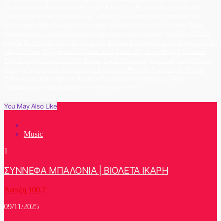
Μονόλογος' στο Θέατρο Act
ΕΓΚΛΗΜΑ ΛΑΘΟΥΣ - Της Πολύνας Γκιωνάκη στις
Γραμμές Τέχνης
Κώστας Μακεδόνας - «Λίγο- Λίγο» «Famagusta» Soundtrack Νέα
Κυκλοφορία
Μάγδα Βαρούχα & Δημήτρης Μπασδάνης «Κοντούλα Λεμονιά»
Νίκος
Πορτοκάλογλου - Ιουλία Καραπατάκη ''Δεν υπάρχει άλλος δρόμος''
Ο ΜΠΟΓΙΑΤΖΗΣ
έρχεται
Πέννυ Μπαλτατζή - Τα Πάντα Σου
Παυλίνα Βουλγαράκη με την Δήμητρα Γαλάνη
«Καρδιά Μου»
Περπάτημα στη Πάτρα... και η Συνέντευξη με τον Θοδωρή Νικολάου
Σίλια Κατραλή 'Αερόστατο' New Release
Σοφία Μανουσάκη
Συνέντευξη με την Μάγδα
Βαρούχα
Της ομορφιάς το άγριο φιλί... Ερμηνεύει ο Θοδωρής Νικολάου
Το 'Θέατρο
Λιθογραφείον' παρουσιάζει το 'Φεστιβάλ Ντοκιμαντέρ Θεσσαλονίκης'
Χάρης
Βαρθακούρης & Γιάννης Βαρδής Live στο Royal Theater
You May Also Like
Music
1
ΣΥΝΝΕΦΑ ΜΠΑΛΟΝΙΑ | ΒΙΟΛΕΤΑ ΙΚΑΡΗ
Άνοιξη 100.7
09/11/2025