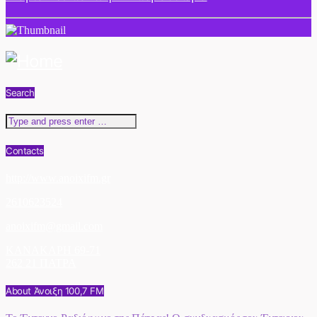
Search
Contacts
http://www.anoixifm.gr
2610623524
anoixifm@gmail.com
ΚΑΝΑΚΑΡΗ 69-71
262 21 ΠΑΤΡΑ
About Άνοιξη 100,7 FM