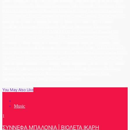
"Διπλή Ταρίφα" στο Επίκεντρο+
#PatrinoKarnavali
AdamTsarouxis
ILEKTRA
Les Au
Revoir ‘Θα Κλείσω Τα Μάτια’ Νέα Κυκλοφορία
Sofia Manousaki
XarisAlexiou
«Έλα»
Η Σαλίνα Γαβαλά ερμηνεύει Παναγιώτη Μάργαρη σε στίχους του Κώστα Μπαλαχούτη
«Ιω – Εκείνη» στο θέατρο Λιθογραφείον
Άγγελος Τσίγας ft Μιχάλης Χατζηγιάννης - «Οι
Αγαπημένοι» | Πρώτη μετάδοση Δευτέρα 13 Μαΐου στον Άνοιξη 100.7!
Γιώργος
Καραδήμος «Αντίγραφο» Νέο Τραγούδι
Δημήτρης Δημόπουλος 'A4-σταντ-απ
Μονόλογος' στο Θέατρο Act
ΕΓΚΛΗΜΑ ΛΑΘΟΥΣ - Της Πολύνας Γκιωνάκη στις
Γραμμές Τέχνης
Κώστας Μακεδόνας - «Λίγο- Λίγο» «Famagusta» Soundtrack Νέα
Κυκλοφορία
Μάγδα Βαρούχα & Δημήτρης Μπασδάνης «Κοντούλα Λεμονιά»
Νίκος
Πορτοκάλογλου - Ιουλία Καραπατάκη ''Δεν υπάρχει άλλος δρόμος''
Ο ΜΠΟΓΙΑΤΖΗΣ
έρχεται
Πέννυ Μπαλτατζή - Τα Πάντα Σου
Παυλίνα Βουλγαράκη με την Δήμητρα Γαλάνη
«Καρδιά Μου»
Περπάτημα στη Πάτρα... και η Συνέντευξη με τον Θοδωρή Νικολάου
Σίλια Κατραλή 'Αερόστατο' New Release
Σοφία Μανουσάκη
Συνέντευξη με την Μάγδα
Βαρούχα
Της ομορφιάς το άγριο φιλί... Ερμηνεύει ο Θοδωρής Νικολάου
Το 'Θέατρο
Λιθογραφείον' παρουσιάζει το 'Φεστιβάλ Ντοκιμαντέρ Θεσσαλονίκης'
Χάρης
Βαρθακούρης & Γιάννης Βαρδής Live στο Royal Theater
You May Also Like
Music
1
ΣΥΝΝΕΦΑ ΜΠΑΛΟΝΙΑ | ΒΙΟΛΕΤΑ ΙΚΑΡΗ