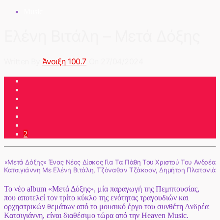
Music
Ελένη Βιτάλη – Μετά Δόξης
Written By
Άνοιξη 100.7
On 27/04/2024
2
«Μετά Δόξης» Ένας Νέος Δίσκος Για Τα Πάθη Του Χριστού Του Ανδρέα
Κατσιγιάννη Με Ελένη Βιτάλη, Τζόναθαν Τζάκσον, Δημήτρη Πλατανιά
Το νέο album «Μετά Δόξης», μία παραγωγή της Πεμπτουσίας,
που αποτελεί τον τρίτο κύκλο της ενότητας τραγουδιών και
ορχηστρικών θεμάτων από το μουσικό έργο του συνθέτη Ανδρέα
Κατσιγιάννη, είναι διαθέσιμο τώρα από την Heaven Music.