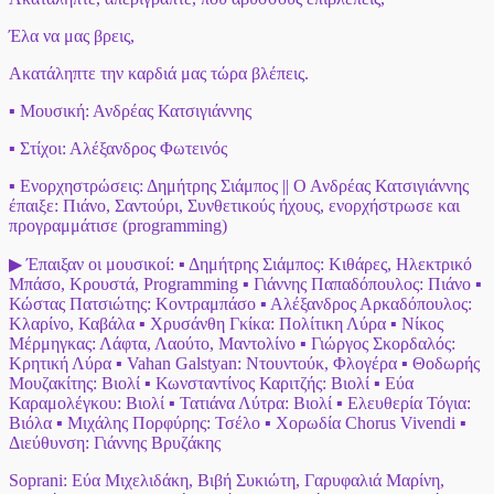
Έλα να μας βρεις,
Ακατάληπτε την καρδιά μας τώρα βλέπεις.
▪ Μουσική: Ανδρέας Κατσιγιάννης
▪ Στίχοι: Αλέξανδρος Φωτεινός
▪ Ενορχηστρώσεις: Δημήτρης Σιάμπος || Ο Ανδρέας Κατσιγιάννης
έπαιξε: Πιάνο, Σαντούρι, Συνθετικούς ήχους, ενορχήστρωσε και
προγραμμάτισε (programming)
▶ Έπαιξαν οι μουσικοί: ▪ Δημήτρης Σιάμπος: Κιθάρες, Ηλεκτρικό
Μπάσο, Κρουστά, Programming ▪ Γιάννης Παπαδόπουλος: Πιάνο ▪
Κώστας Πατσιώτης: Κοντραμπάσο ▪ Αλέξανδρος Αρκαδόπουλος:
Κλαρίνο, Καβάλα ▪ Χρυσάνθη Γκίκα: Πολίτικη Λύρα ▪ Νίκος
Μέρμηγκας: Λάφτα, Λαούτο, Μαντολίνο ▪ Γιώργος Σκορδαλός:
Κρητική Λύρα ▪ Vahan Galstyan: Ντουντούκ, Φλογέρα ▪ Θοδωρής
Μουζακίτης: Βιολί ▪ Κωνσταντίνος Καριτζής: Βιολί ▪ Εύα
Καραμολέγκου: Βιολί ▪ Τατιάνα Λύτρα: Βιολί ▪ Ελευθερία Τόγια:
Βιόλα ▪ Μιχάλης Πορφύρης: Τσέλο ▪ Χορωδία Chorus Vivendi ▪
Διεύθυνση: Γιάννης Βρυζάκης
Soprani: Εύα Μιχελιδάκη, Βιβή Συκιώτη, Γαρυφαλιά Μαρίνη,