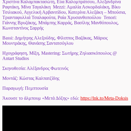
Χριστίνα Καλαμπακτασώτη, Εύα Καλομπράτσου, Αλεξανδρίνα
Ραφτάκη, Μίνα Ταγαλάκη Mezzi: Αμαλία Ασκορδαλάκη, Βίκυ
Τσιλιακού, Αγγελική Αρβανιτίδου, Κατερίνα Αλεξάκη – Μπούσια,
Τριανταφυλλιά Τσαλαφούτα, Ραία Χρυσανθοπούλου Tenori:
Γιάννης Βρυζάκης, Μπάμπης Καρράς, Βασίλης Μανθόπουλος,
Κωνσταντίνος Σαρρής
Bassi: Δημήτρης Αλεξούδης, Φίλιππος Βαζάκας, Μάριος
Μουντράκης, Θανάσης Σαντατσόγλου
Ηχογράφηση, Μίξη, Mastering: Σωτήρης Ζηλιασκόπουλος @
Antart Studios
Σκηνοθεσία: Αλέξανδρος Φωτεινός
Μοντάζ: Κώστας Καλπατζίδης
Παραγωγή: Πεμπτουσία
Άκουσε το άλμπουμ «Μετά Δόξης» εδώ:
https://lnk.to/Meta-Doksis