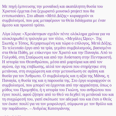
Με πηγή έμπνευσης την μοναδική και ακατάληπτη θυσία του
Χριστού έρχεται ένα ξεχωριστό μουσικό project που θα
εντυπωσιάσει. Στο album «
Μετά Δόξης
» κυριαρχούν οι
συμβολισμοί, που μας μεταφέρουν τα Θεία διδάγματα με έναν
άμεσο και προσιτό τρόπο.
Λίγα λόγια: «Χρειάστηκαν σχεδόν πέντε ολόκληρα χρόνια για να
ολοκληρωθεί η τριλογία με τον τίτλο, «Μεγάλες Ώρες». Της
Σιωπής ο Τόπος, Κεχαριτωμένη και τώρα ο επίλογος, Μετά Δόξης.
Το τελευταίο έργο από τα τρία, γεμάτο συμβολισμούς, βασισμένο
στα Θεία Πάθη, με επίκεντρο τον Χριστό και την Παναγία. Από το
Γολγοθά, στη Σταύρωση και από την Ανάσταση στην Πεντηκοστή.
Η ιστορία του Θεανθρώπου, μέσα από μαρτύρια και από τον
αγώνα, όχι της επιβίωσης, αλλά τον αγώνα που στηρίχτηκε στη
μετάνοια, στη συγχώρεση και στην μετουσίωση σε αγάπη και
θυσία για τον Άνθρωπο. Ο συμβολισμός και η αξία της Μάνας, η
Παναγία, η θυσία της και η παρουσία της. Στο έργο κυριαρχούν οι
συμβολισμοί, που μπορεί να έρχονται από την αρχαιότητα, όπως ο
μύθος του Προμηθέα, ή η ιστορία του Γκιώνη, του ανθρώπου που
έγινε πουλί, αφού ζήτησε από το Θεό να δεχθεί τη μετάνοιά του και
τη συγχώρεσή του, γιατί σκότωσε τον αδερφό του και έτσι ο Θεός
τον έκανε πουλί για να τον μοιρολογεί, σύμφωνα με τον θρύλο και
την παράδοση». – Ανδρέας Κατσιγιάννης