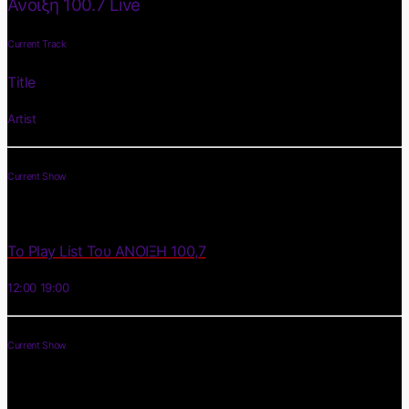
Άνοιξη 100.7 Live
Current Track
Title
Artist
Current Show
Το Play List Του ΑΝΟΙΞΗ 100,7
12:00
19:00
Current Show