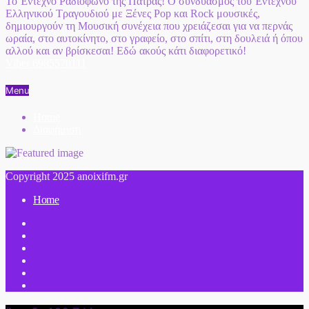
Το Έντεχνο Ραδιόφωνο της Πάτρας! Ο συνδυασμός του Έντεχνου
Ελληνικού Τραγουδιού με Ξένες Pop και Rock μουσικές,
δημιουργούν τη Μουσική συνέχεια που χρειάζεσαι για να περνάς
ωραία, στο αυτοκίνητο, στο γραφείο, στο σπίτι, στη δουλειά ή όπου
αλλού και αν βρίσκεσαι! Εδώ ακούς κάτι διαφορετικό!
Viber 6985570111
Menu
Home
Διαφήμιση
Copyright 2025 anoixifm.gr
Home