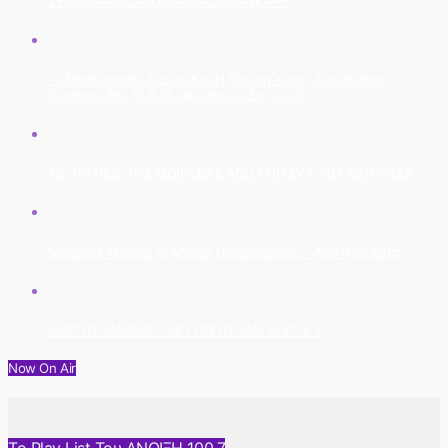
ΣΥΝΝΕΦΑ ΜΠΑΛΟΝΙΑ | ΒΙΟΛΕΤΑ ΙΚΑΡΗ
“Ο Επιθεωρητής Ντρέικ Και Η Μαύρη Χήρα” Στο Θέατρο
Πάνθεον Στις 17 & 18 Οκτωβρίου Στις 21:15
ΤΟ ΤΡΑΠΕΖΙ ΤΗΣ ΜΟΙΡΑΣΙΑΣ ΑΠΟ ΤΗΝ ΕΥΤΥΧΙΑ ΜΗΤΡΙΤΣΑ
Monsieur Minimal Ft Μαρία Παπαγεωρίου – Λαβ Φορ Έβερ
ΚΩΣΤΗΣ ΜΑΡΑΒΕΓΙΑΣ / ΠΡΩΤΟΜΑΓΙΑ ΣΤΙΣ 3
Now On Air
Το Play List Του ΑΝΟΙΞΗ 100,7