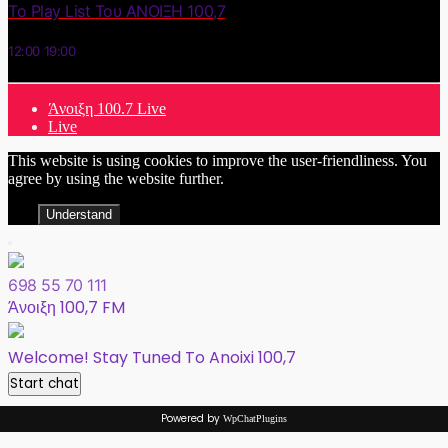
Το Play List Του ΑΝΟΙΞΗ 100,7
12:00
19:00
Άνοιξη 100.7 Live
Live
This website is using cookies to improve the user-friendliness. You
agree by using the website further.
Understand
698 55 70 111
Άνοιξη 100,7 FM
Welcome! Stay Tuned To Anoixi 100,7
Start chat
Powered by
WpChatPlugins