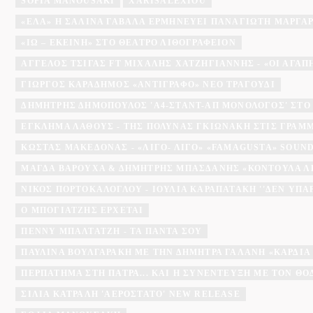
SOFIA MANOUSAKI
XARISALEXIOU
«ΈΛΑ» Η ΣΑΛΊΝΑ ΓΑΒΑΛΆ ΕΡΜΗΝΕΎΕΙ ΠΑΝΑΓΙΏΤΗ ΜΆΡΓΑ
«ΙΩ – ΕΚΕΊΝΗ» ΣΤΟ ΘΈΑΤΡΟ ΛΙΘΟΓΡΑΦΕΊΟΝ
ΆΓΓΕΛΟΣ ΤΣΊΓΑΣ FT ΜΙΧΆΛΗΣ ΧΑΤΖΗΓΙΆΝΝΗΣ - «ΟΙ ΑΓΑΠΗΜ
ΓΙΏΡΓΟΣ ΚΑΡΑΔΉΜΟΣ «ΑΝΤΊΓΡΑΦΟ» ΝΈΟ ΤΡΑΓΟΎΔΙ
ΔΗΜΉΤΡΗΣ ΔΗΜΌΠΟΥΛΟΣ 'A4-ΣΤΑΝΤ-ΑΠ ΜΟΝΌΛΟΓΟΣ' ΣΤΟ
ΕΓΚΛΗΜΑ ΛΑΘΟΥΣ - ΤΗΣ ΠΟΛΎΝΑΣ ΓΚΙΩΝΆΚΗ ΣΤΙΣ ΓΡΑΜ
ΚΏΣΤΑΣ ΜΑΚΕΔΌΝΑΣ - «ΛΊΓΟ- ΛΊΓΟ» «FAMAGUSTA» SOU
ΜΆΓΔΑ ΒΑΡΟΎΧΑ & ΔΗΜΉΤΡΗΣ ΜΠΑΣΔΆΝΗΣ «ΚΟΝΤΟΎΛΑ Λ
ΝΊΚΟΣ ΠΟΡΤΟΚΆΛΟΓΛΟΥ - ΙΟΥΛΊΑ ΚΑΡΑΠΑΤΆΚΗ ''ΔΕΝ ΥΠΆ
Ο ΜΠΟΓΙΑΤΖΗΣ ΈΡΧΕΤΑΙ
ΠΈΝΝΥ ΜΠΑΛΤΑΤΖΉ - ΤΑ ΠΆΝΤΑ ΣΟΥ
ΠΑΥΛΊΝΑ ΒΟΥΛΓΑΡΆΚΗ ΜΕ ΤΗΝ ΔΉΜΗΤΡΑ ΓΑΛΆΝΗ «ΚΑΡΔΙΆ
ΠΕΡΠΆΤΗΜΑ ΣΤΗ ΠΆΤΡΑ... ΚΑΙ Η ΣΥΝΈΝΤΕΥΞΗ ΜΕ ΤΟΝ Θ
ΣΊΛΙΑ ΚΑΤΡΑΛΉ 'ΑΕΡΌΣΤΑΤΟ' NEW RELEASE