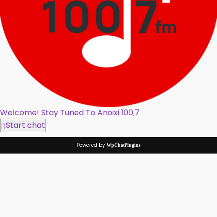
Welcome! Stay Tuned To Anoixi 100,7
Start chat
Powered by
WpChatPlugins