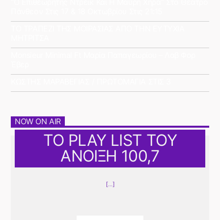
“Ο Επιθεωρητής Ντρέικ Και Η Μαύρη Χήρα” Στο Θέατρο
Πάνθεον Στις 17 & 18 Οκτωβρίου Στις 21:15
ΤΟ ΤΡΑΠΕΖΙ ΤΗΣ ΜΟΙΡΑΣΙΑΣ ΑΠΟ ΤΗΝ ΕΥΤΥΧΙΑ
ΜΗΤΡΙΤΣΑ
Monsieur Minimal Ft Μαρία Παπαγεωρίου – Λαβ Φορ
Έβερ
ΚΩΣΤΗΣ ΜΑΡΑΒΕΓΙΑΣ / ΠΡΩΤΟΜΑΓΙΑ ΣΤΙΣ 3
NOW ON AIR
ΤΟ PLAY LIST ΤΟΥ
ΑΝΟΙΞΗ 100,7
[...]