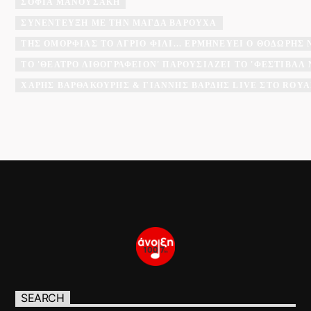
ΣΟΦΊΑ ΜΑΝΟΥΣΆΚΗ
ΣΥΝΈΝΤΕΥΞΗ ΜΕ ΤΗΝ ΜΆΓΔΑ ΒΑΡΟΎΧΑ
ΤΗΣ ΟΜΟΡΦΙΆΣ ΤΟ ΆΓΡΙΟ ΦΙΛΊ... ΕΡΜΗΝΕΎΕΙ Ο ΘΟΔΩΡΉΣ
ΤΟ 'ΘΈΑΤΡΟ ΛΙΘΟΓΡΑΦΕΊΟΝ' ΠΑΡΟΥΣΙΆΖΕΙ ΤΟ 'ΦΕΣΤΙΒΆ
ΧΆΡΗΣ ΒΑΡΘΑΚΟΎΡΗΣ & ΓΙΆΝΝΗΣ ΒΑΡΔΉΣ LIVE ΣΤΟ ROYA
SEARCH