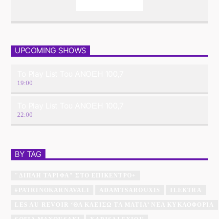
Info And Episodes
UPCOMING SHOWS
Το Play List Του ΑΝΟΙΞΗ 100,7
19:00
Το Play List Του ΑΝΟΙΞΗ 100,7
22:00
BY TAG
"ΔΙΠΛΉ ΤΑΡΊΦΑ" ΣΤΟ ΕΠΊΚΕΝΤΡΟ+
#PATRINOKARNAVALI
ADAMTSAROUXIS
ILEKTRA
LES AU REVOIR ‘ΘΑ ΚΛΕΊΣΩ ΤΑ ΜΆΤΙΑ’ ΝΈΑ ΚΥΚΛΟΦΟΡΊΑ