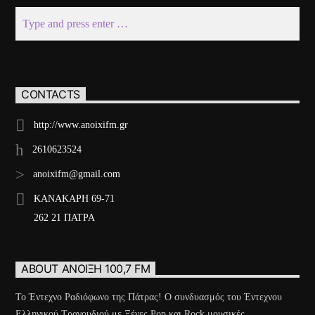
CONTACTS
http://www.anoixifm.gr
2610623524
anoixifm@gmail.com
ΚΑΝΑΚΑΡΗ 69-71
262 21 ΠΑΤΡΑ
ABOUT ΆΝΟΙΞΗ 100,7 FM
Το Έντεχνο Ραδιόφωνο της Πάτρας! Ο συνδυασμός του Έντεχνου
Ελληνικού Τραγουδιού με Ξένες Pop και Rock μουσικές,