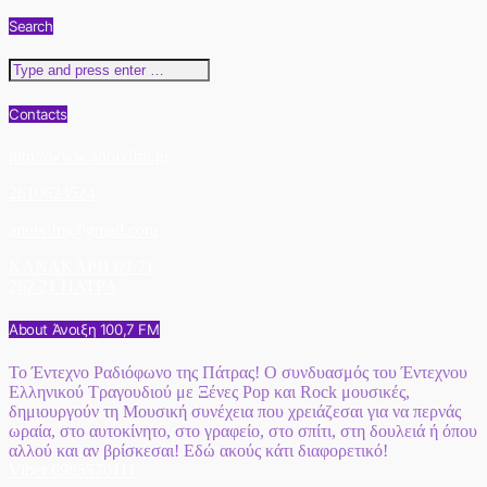
Search
Contacts
http://www.anoixifm.gr
2610623524
anoixifm@gmail.com
ΚΑΝΑΚΑΡΗ 69-71
262 21 ΠΑΤΡΑ
About Άνοιξη 100,7 FM
Το Έντεχνο Ραδιόφωνο της Πάτρας! Ο συνδυασμός του Έντεχνου
Ελληνικού Τραγουδιού με Ξένες Pop και Rock μουσικές,
δημιουργούν τη Μουσική συνέχεια που χρειάζεσαι για να περνάς
ωραία, στο αυτοκίνητο, στο γραφείο, στο σπίτι, στη δουλειά ή όπου
αλλού και αν βρίσκεσαι! Εδώ ακούς κάτι διαφορετικό!
Viber 6985570111