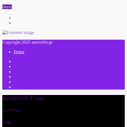
Menu
Home
Διαφήμιση
Copyright 2025 anoixifm.gr
Home
Άνοιξη 100.7 Live
Current Track
Title