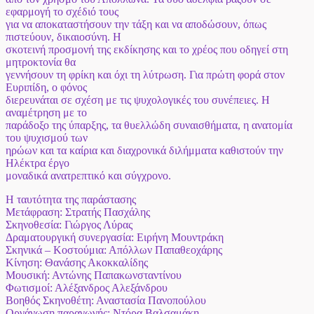
εφαρμογή το σχέδιό τους
για να αποκαταστήσουν την τάξη και να αποδώσουν, όπως
πιστεύουν, δικαιοσύνη. Η
σκοτεινή προσμονή της εκδίκησης και το χρέος που οδηγεί στη
μητροκτονία θα
γεννήσουν τη φρίκη και όχι τη λύτρωση. Για πρώτη φορά στον
Ευριπίδη, ο φόνος
διερευνάται σε σχέση με τις ψυχολογικές του συνέπειες. Η
αναμέτρηση με το
παράδοξο της ύπαρξης, τα θυελλώδη συναισθήματα, η ανατομία
του ψυχισμού των
ηρώων και τα καίρια και διαχρονικά διλήμματα καθιστούν την
Ηλέκτρα έργο
μοναδικά ανατρεπτικό και σύγχρονο.
Η ταυτότητα της παράστασης
Μετάφραση: Στρατής Πασχάλης
Σκηνοθεσία: Γιώργος Λύρας
Δραματουργική συνεργασία: Ειρήνη Μουντράκη
Σκηνικά – Κοστούμια: Απόλλων Παπαθεοχάρης
Κίνηση: Θανάσης Ακοκκαλίδης
Μουσική: Αντώνης Παπακωνσταντίνου
Φωτισμοί: Αλέξανδρος Αλεξάνδρου
Βοηθός Σκηνοθέτη: Αναστασία Πανοπούλου
Οργάνωση παραγωγής: Ντόρα Βαλσαμάκη