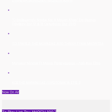
ΣΥΝΝΕΦΑ ΜΠΑΛΟΝΙΑ | ΒΙΟΛΕΤΑ ΙΚΑΡΗ
“Ο Επιθεωρητής Ντρέικ Και Η Μαύρη Χήρα” Στο Θέατρο
Πάνθεον Στις 17 & 18 Οκτωβρίου Στις 21:15
ΤΟ ΤΡΑΠΕΖΙ ΤΗΣ ΜΟΙΡΑΣΙΑΣ ΑΠΟ ΤΗΝ ΕΥΤΥΧΙΑ ΜΗΤΡΙΤΣΑ
Monsieur Minimal Ft Μαρία Παπαγεωρίου – Λαβ Φορ Έβερ
ΚΩΣΤΗΣ ΜΑΡΑΒΕΓΙΑΣ / ΠΡΩΤΟΜΑΓΙΑ ΣΤΙΣ 3
Now On Air
Το Play List Του ΑΝΟΙΞΗ 100,7