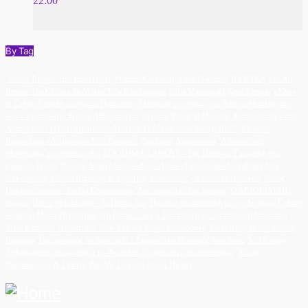
22:00
By Tag
"Διπλή Ταρίφα" στο Επίκεντρο+
#PatrinoKarnavali
AdamTsarouxis
ILEKTRA
Les Au
Revoir ‘Θα Κλείσω Τα Μάτια’ Νέα Κυκλοφορία
Sofia Manousaki
XarisAlexiou
«Έλα»
Η Σαλίνα Γαβαλά ερμηνεύει Παναγιώτη Μάργαρη σε στίχους του Κώστα Μπαλαχούτη
«Ιω – Εκείνη» στο θέατρο Λιθογραφείον
Άγγελος Τσίγας ft Μιχάλης Χατζηγιάννης - «Οι
Αγαπημένοι» | Πρώτη μετάδοση Δευτέρα 13 Μαΐου στον Άνοιξη 100.7!
Γιώργος
Καραδήμος «Αντίγραφο» Νέο Τραγούδι
Δημήτρης Δημόπουλος 'A4-σταντ-απ
Μονόλογος' στο Θέατρο Act
ΕΓΚΛΗΜΑ ΛΑΘΟΥΣ - Της Πολύνας Γκιωνάκη στις
Γραμμές Τέχνης
Κώστας Μακεδόνας - «Λίγο- Λίγο» «Famagusta» Soundtrack Νέα
Κυκλοφορία
Μάγδα Βαρούχα & Δημήτρης Μπασδάνης «Κοντούλα Λεμονιά»
Νίκος
Πορτοκάλογλου - Ιουλία Καραπατάκη ''Δεν υπάρχει άλλος δρόμος''
Ο ΜΠΟΓΙΑΤΖΗΣ
έρχεται
Πέννυ Μπαλτατζή - Τα Πάντα Σου
Παυλίνα Βουλγαράκη με την Δήμητρα Γαλάνη
«Καρδιά Μου»
Περπάτημα στη Πάτρα... και η Συνέντευξη με τον Θοδωρή Νικολάου
Σίλια Κατραλή 'Αερόστατο' New Release
Σοφία Μανουσάκη
Συνέντευξη με την Μάγδα
Βαρούχα
Της ομορφιάς το άγριο φιλί... Ερμηνεύει ο Θοδωρής Νικολάου
Το 'Θέατρο
Λιθογραφείον' παρουσιάζει το 'Φεστιβάλ Ντοκιμαντέρ Θεσσαλονίκης'
Χάρης
Βαρθακούρης & Γιάννης Βαρδής Live στο Royal Theater