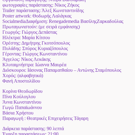
φωτογραφίες παράστασης: Νίκος Ζήκος
Trailer παράστασης: Άλεξ Κωνσταντινίδης
Poster artwork: Θοδωρής Λαλάγκας
SocialmediaΔιαφήμιση: Renegademedia ΒασίληςΖαρκαδούλας
Πρωταγωνιστούν: (με σειρά εμφάνισης)
Γεωργός: Γιώργος Δεπάστας
Ηλέκτρα: Μαρία Κίτσου
Ορέστης: Δημήτρης Γκοτσόπουλος
Πυλάδης: Σπύρος Κυριαζόπουλος
Γέροντας: Γιώργος Κωνσταντίνου
Άγγελος: Νίκος Λεκάκης
Κλυταιμνήστρα: Ιώαννα Μαυρέα
Διόσκουροι: Ιάσονας Παπαματθαίου – Αντώνης Σταμόπουλος
Χορός: ​(αλφαβητικά)
Φανή Αποστολίδου
Κορίνα Θεοδωρίδου
Πίνα Κούλογλου
Άννα Κωνσταντίνου
Γωγώ Παπαϊωάννου
Βάσια Χρήστου
Παραγωγή : Θεατρικές Επιχειρήσεις Τάγαρη
Διάρκεια παράστασης: 90 λεπτά
Έναρξη παραστάσεων: 21:00