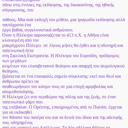
πάνω στις έννοιες της εκδίκησης, της δικαιοσύνης, της ηθικής
σύγκρουσης, του
πάθους. Μια noir εκδοχή του μύθου, μια τραγωδία εκδίκησης αλλά
ταυτόχρονα ένα
έργο βαθιά, συγκλονιστικά ανθρώπινο.
Όταν η Ηλέκτρα παρουσιάζεται το 413 π.Χ. η Αθήνα είναι
κλονισμένη από τον
μακρόχρονο Πόλεμο· σε λίγους μήνες θα έρθει και η οδυνηρή και
ταπεινωτική ήττα
στη Σικελική Εκστρατεία. Η Ηλέκτρα του Ευριπίδη, πρόδρομος
των μεγάλων
κειμένων του ελισαβετιανού θεάτρου και απαρχή του ψυχολογικού
θεάτρου,
βρίσκεται σε ένα επισφαλές σημείο σύγκλισης: εκεί που θεοί και
άνθρωποι πρέπει να
αναθεωρήσουν τον κόσμο τους σε μια εποχή αμφιβολίας και
απομυθοποίησης.
Η Ηλέκτρα ζει στο περιθώριο της πόλης και της ζωής, σε έναν
ταπεινωτικό γάμο που
της επέβαλαν. Ο Ορέστης, επικηρυγμένος από το Παλάτι, έρχεται
για να εκδικηθεί
τον θάνατο του πατέρα του και τα δεινά του ίδιου και της αδελφής
του, οδηγημένος
από τον χρησμό του Απόλλωνα. Τα δύο αδέλφια βάζουν σε