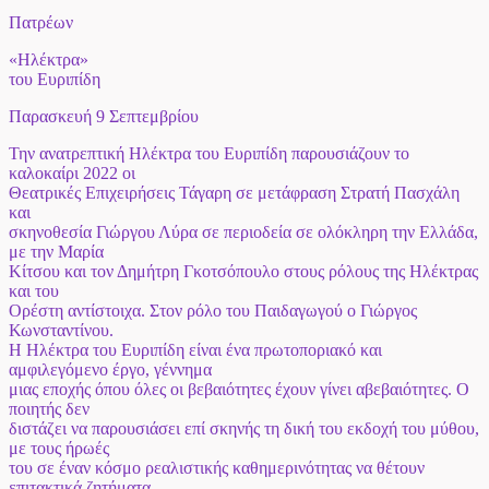
Πατρέων
«Ηλέκτρα»
του Ευριπίδη
Παρασκευή 9 Σεπτεμβρίου
Την ανατρεπτική Ηλέκτρα του Ευριπίδη παρουσιάζουν το
καλοκαίρι 2022 οι
Θεατρικές Επιχειρήσεις Τάγαρη σε μετάφραση Στρατή Πασχάλη
και
σκηνοθεσία Γιώργου Λύρα σε περιοδεία σε ολόκληρη την Ελλάδα,
με την Μαρία
Κίτσου και τον Δημήτρη Γκοτσόπουλο στους ρόλους της Ηλέκτρας
και του
Ορέστη αντίστοιχα. Στον ρόλο του Παιδαγωγού ο Γιώργος
Κωνσταντίνου.
Η Ηλέκτρα του Ευριπίδη είναι ένα πρωτοποριακό και
αμφιλεγόμενο έργο, γέννημα
μιας εποχής όπου όλες οι βεβαιότητες έχουν γίνει αβεβαιότητες. Ο
ποιητής δεν
διστάζει να παρουσιάσει επί σκηνής τη δική του εκδοχή του μύθου,
με τους ήρωές
του σε έναν κόσμο ρεαλιστικής καθημερινότητας να θέτουν
επιτακτικά ζητήματα