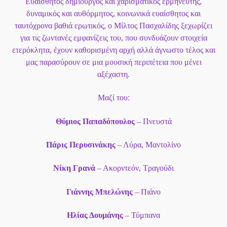
Ευαίσθητος δημιουργός και χαρισματικός ερμηνευτής,
δυναμικός και αυθόρμητος, κοινωνικά ευαίσθητος και
ταυτόχρονα βαθιά ερωτικός, ο Μίλτος Πασχαλίδης ξεχωρίζει
για τις ζωντανές εμφανίζεις του, που συνδυάζουν στοιχεία
ετερόκλητα, έχουν καθορισμένη αρχή αλλά άγνωστο τέλος και
μας παρασύρουν σε μια μουσική περιπέτεια που μένει
αξέχαστη.
Μαζί του:
Θύμιος Παπαδόπουλος
– Πνευστά
Πάρις Περυσινάκης
– Λύρα, Μαντολίνο
Νίκη Γρανά
– Ακορντεόν, Τραγούδι
Γιάννης Μπελώνης
– Πιάνο
Ηλίας Δουμάνης
– Τύμπανα