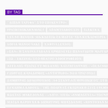
BY TAG
"ΔΙΠΛΉ ΤΑΡΊΦΑ" ΣΤΟ ΕΠΊΚΕΝΤΡΟ+
#PATRINOKARNAVALI
ADAMTSAROUXIS
ILEKTRA
LES AU REVOIR ‘ΘΑ ΚΛΕΊΣΩ ΤΑ ΜΆΤΙΑ’ ΝΈΑ ΚΥΚΛΟΦΟΡΊΑ
SOFIA MANOUSAKI
XARISALEXIOU
«ΈΛΑ» Η ΣΑΛΊΝΑ ΓΑΒΑΛΆ ΕΡΜΗΝΕΎΕΙ ΠΑΝΑΓΙΏΤΗ ΜΆΡΓΑ
«ΙΩ – ΕΚΕΊΝΗ» ΣΤΟ ΘΈΑΤΡΟ ΛΙΘΟΓΡΑΦΕΊΟΝ
ΆΓΓΕΛΟΣ ΤΣΊΓΑΣ FT ΜΙΧΆΛΗΣ ΧΑΤΖΗΓΙΆΝΝΗΣ - «ΟΙ ΑΓΑΠΗΜ
ΓΙΏΡΓΟΣ ΚΑΡΑΔΉΜΟΣ «ΑΝΤΊΓΡΑΦΟ» ΝΈΟ ΤΡΑΓΟΎΔΙ
ΔΗΜΉΤΡΗΣ ΔΗΜΌΠΟΥΛΟΣ 'A4-ΣΤΑΝΤ-ΑΠ ΜΟΝΌΛΟΓΟΣ' ΣΤΟ
ΕΓΚΛΗΜΑ ΛΑΘΟΥΣ - ΤΗΣ ΠΟΛΎΝΑΣ ΓΚΙΩΝΆΚΗ ΣΤΙΣ ΓΡΑΜ
ΚΏΣΤΑΣ ΜΑΚΕΔΌΝΑΣ - «ΛΊΓΟ- ΛΊΓΟ» «FAMAGUSTA» SOU
ΜΆΓΔΑ ΒΑΡΟΎΧΑ & ΔΗΜΉΤΡΗΣ ΜΠΑΣΔΆΝΗΣ «ΚΟΝΤΟΎΛΑ Λ