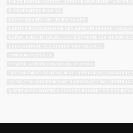
ΝΊΚΟΣ ΠΟΡΤΟΚΆΛΟΓΛΟΥ - ΙΟΥΛΊΑ ΚΑΡΑΠΑΤΆΚΗ ''ΔΕΝ ΥΠΆ
Ο ΜΠΟΓΙΑΤΖΗΣ ΈΡΧΕΤΑΙ
ΠΈΝΝΥ ΜΠΑΛΤΑΤΖΉ - ΤΑ ΠΆΝΤΑ ΣΟΥ
ΠΑΥΛΊΝΑ ΒΟΥΛΓΑΡΆΚΗ ΜΕ ΤΗΝ ΔΉΜΗΤΡΑ ΓΑΛΆΝΗ «ΚΑΡΔΙΆ
ΠΕΡΠΆΤΗΜΑ ΣΤΗ ΠΆΤΡΑ... ΚΑΙ Η ΣΥΝΈΝΤΕΥΞΗ ΜΕ ΤΟΝ Θ
ΣΊΛΙΑ ΚΑΤΡΑΛΉ 'ΑΕΡΌΣΤΑΤΟ' NEW RELEASE
ΣΟΦΊΑ ΜΑΝΟΥΣΆΚΗ
ΣΥΝΈΝΤΕΥΞΗ ΜΕ ΤΗΝ ΜΆΓΔΑ ΒΑΡΟΎΧΑ
ΤΗΣ ΟΜΟΡΦΙΆΣ ΤΟ ΆΓΡΙΟ ΦΙΛΊ... ΕΡΜΗΝΕΎΕΙ Ο ΘΟΔΩΡΉΣ
ΤΟ 'ΘΈΑΤΡΟ ΛΙΘΟΓΡΑΦΕΊΟΝ' ΠΑΡΟΥΣΙΆΖΕΙ ΤΟ 'ΦΕΣΤΙΒΆ
ΧΆΡΗΣ ΒΑΡΘΑΚΟΎΡΗΣ & ΓΙΆΝΝΗΣ ΒΑΡΔΉΣ LIVE ΣΤΟ ROYA