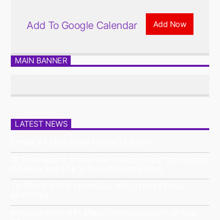
Add To Google Calendar
Add Now
MAIN BANNER
LATEST NEWS
ΣΥΝΝΕΦΑ ΜΠΑΛΟΝΙΑ | ΒΙΟΛΕΤΑ ΙΚΑΡΗ
“Ο Επιθεωρητής Ντρέικ Και Η Μαύρη Χήρα” Στο Θέατρο
Πάνθεον Στις 17 & 18 Οκτωβρίου Στις 21:15
ΤΟ ΤΡΑΠΕΖΙ ΤΗΣ ΜΟΙΡΑΣΙΑΣ ΑΠΟ ΤΗΝ ΕΥΤΥΧΙΑ
ΜΗΤΡΙΤΣΑ
Monsieur Minimal Ft Μαρία Παπαγεωρίου – Λαβ Φορ