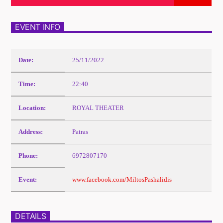
EVENT INFO
Date:
25/11/2022
Time:
22:40
Location:
ROYAL THEATER
Address:
Patras
Phone:
6972807170
Event:
www.facebook.com/MiltosPashalidis
DETAILS