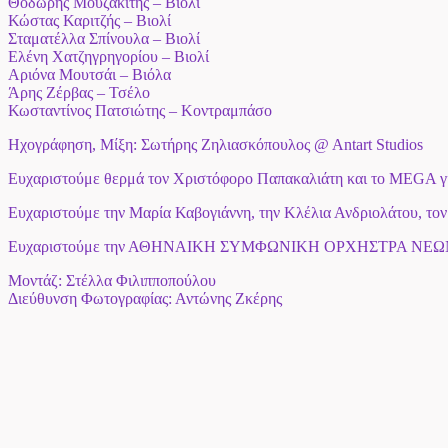
Θοδωρής Μουζακίτης – Βιολί
Κώστας Καριτζής – Βιολί
Σταματέλλα Σπίνουλα – Βιολί
Ελένη Χατζηγρηγορίου – Βιολί
Αριόνα Μουτσάι – Βιόλα
Άρης Ζέρβας – Τσέλο
Κωσταντίνος Πατσιώτης – Κοντραμπάσο
Ηχογράφηση, Μίξη: Σωτήρης Ζηλιασκόπουλος @ Αntart Studios
Ευχαριστούμε θερμά τον Χριστόφορο Παπακαλιάτη και το MEGA γ
Ευχαριστούμε την Μαρία Καβογιάννη, την Κλέλια Ανδριολάτου, τον 
Ευχαριστούμε την ΑΘΗΝΑΙΚΗ ΣΥΜΦΩΝΙΚΗ ΟΡΧΗΣΤΡΑ ΝΕΩΝ και 
Μοντάζ: Στέλλα Φιλιπποπούλου
Διεύθυνση Φωτογραφίας: Αντώνης Ζκέρης