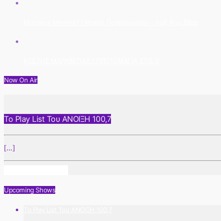
Monsieur Minimal Ft Μαρία Παπαγεωρίου – Λαβ Φορ Έβερ
ΚΩΣΤΗΣ ΜΑΡΑΒΕΓΙΑΣ / ΠΡΩΤΟΜΑΓΙΑ ΣΤΙΣ 3
Now On Air
Το Play List Του ΑΝΟΙΞΗ 100,7
[...]
Info And Episodes
Upcoming Shows
Το Play List Του ΑΝΟΙΞΗ 100,7