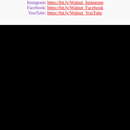
Instagram:
https://bit.ly/
Walnut_Instagram
Facebook:
https://bit.ly/
Walnut_Facebook
YouTube:
https://bit.ly/
Walnut_YouTube