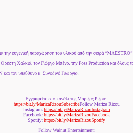
ια την ευγενική παραχώρηση του υλικού από την σειρά “ΜAESTRO”
Ορέστη Χαλκιά, τον Γιώργο Μπένο, την Foss Production και όλους το
τον υπεύθυνο κ. Συνοδινό Γεώργιο.
Εγγραφείτε στο κανάλι της Μαρίζας Ρίζου:
https://bit.ly/
MarizaRizouSubscribe
Follow Mariza Rizou
Instagram:
https://bit.ly/
MarizaRizouInstagram
Facebook:
https://bit.ly/
MarizaRizouFacebook
Spotify:
https://bit.ly/
MarizaRizouSpotify
Follow Walnut Entertainment: