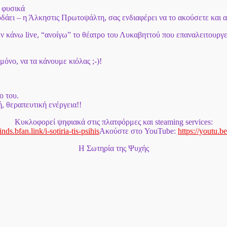
ι φυσικά
υδάει – η Άλκηστις Πρωτοψάλτη, σας ενδιαφέρει να το ακούσετε και α
εν κάνω live, “ανοίγω” το θέατρο του Λυκαβηττού που επαναλειτουργε
όνο, να τα κάνουμε κιόλας ;-)!
ο του.
, θεραπευτική ενέργεια!!
Κυκλοφορεί ψηφιακά στις πλατφόρμες και steaming services:
minds.bfan.
link/i-sotiria-tis-psihis
Ακούστε στο YouTube:
https://youtu.be
Η Σωτηρία της Ψυχής