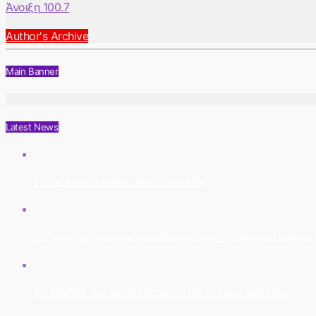
Άνοιξη 100.7
Author's Archive
Main Banner
Latest News
ΣΥΝΝΕΦΑ ΜΠΑΛΟΝΙΑ | ΒΙΟΛΕΤΑ ΙΚΑΡΗ
“Ο Επιθεωρητής Ντρέικ Και Η Μαύρη Χήρα” Στο Θέατρο Πάνθεον Στ
ΤΟ ΤΡΑΠΕΖΙ ΤΗΣ ΜΟΙΡΑΣΙΑΣ ΑΠΟ ΤΗΝ ΕΥΤΥΧΙΑ ΜΗΤΡΙΤΣΑ