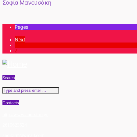
Σοφία Μανουσάκη
Pages
Next
1
2
Search
Contacts
http://www.anoixifm.gr
2610623524
anoixifm@gmail.com