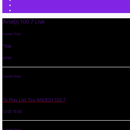
Άνοιξη 100.7 Live
Current Track
Title
Artist
Current Show
Το Play List Του ΑΝΟΙΞΗ 100,7
12:00
15:00
Current Show