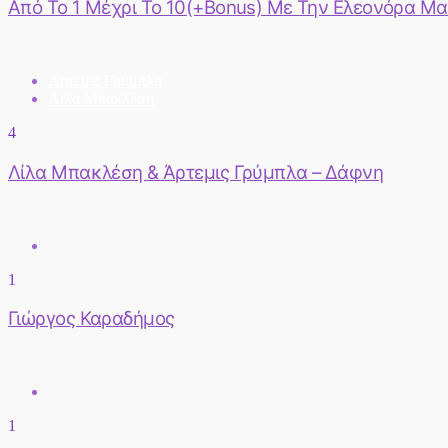
Από Το 1 Μέχρι Το 10(+Bonus) Με Την Ελεονόρα Μ
Άρτεμις Γρύμπλα
Λιλα Μπακλέση
4
Λίλα Μπακλέση & Άρτεμις Γρύμπλα – Δάφνη
1
Γιώργος Καραδήμος
1