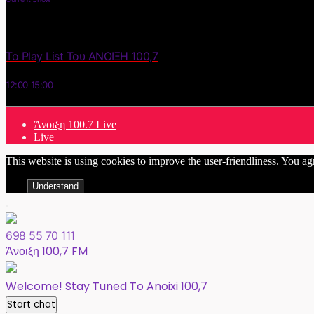
Το Play List Του ΑΝΟΙΞΗ 100,7
12:00
15:00
Άνοιξη 100.7 Live
Live
This website is using cookies to improve the user-friendliness. You ag
Understand
698 55 70 111
Άνοιξη 100,7 FM
Welcome! Stay Tuned To Anoixi 100,7
Start chat