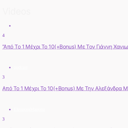
Videos
4
“Από Το 1 Μέχρι Το 10(+Bonus) Με Τον Γιάννη Χανι
podcast
3
Από Το 1 Μέχρι Το 10(+Bonus) Με Την Αλεξάνδρα 
EleonoraManona
3