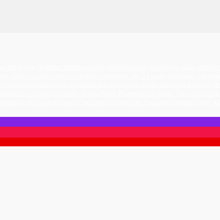
oir ‘Θα Κλείσω Τα Μάτια’ Νέα Κυκλοφορία
Sofia Manousaki
XarisAlexiou
«Έλα» Η Σαλίνα
νοι» | Πρώτη μετάδοση Δευτέρα 13 Μαΐου στον Άνοιξη 100.7!
Γιώργος Καραδήμος «Αντίγρα
- «Λίγο- Λίγο» «Famagusta» Soundtrack Νέα Κυκλοφορία
Μάγδα Βαρούχα & Δημήτρης Μπ
υλγαράκη με την Δήμητρα Γαλάνη «Καρδιά Μου»
Περπάτημα στη Πάτρα... και η Συνέντευξ
ικολάου
Το 'Θέατρο Λιθογραφείον' παρουσιάζει το 'Φεστιβάλ Ντοκιμαντέρ Θεσσαλονίκης'
Χά