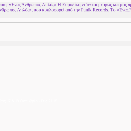
bum, «Ένας Άνθρωπος Απλός» Η Ευρυδίκη ντύνεται με φως και μας π
 Άνθρωπος Απλός», που κυκλοφορεί από την Panik Records. Tο «Ένας
ις 17 & 18 Οκτωβρίου Στις 21:15