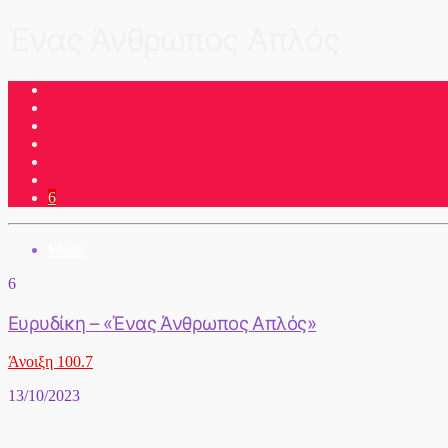
Ένας Άνθρωπος Απλός
6
Music
6
Ευρυδίκη – «Ένας Άνθρωπος Απλός»
Άνοιξη 100.7
13/10/2023