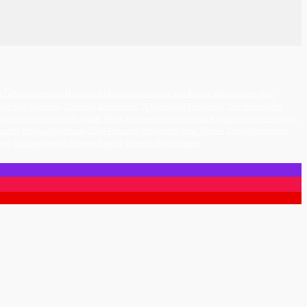
 Γαβαλά ερμηνεύει Παναγιώτη Μάργαρη σε στίχους του Κώστα Μπαλαχούτη
«Ιω –
φο» Νέο Τραγούδι
Δημήτρης Δημόπουλος 'A4-σταντ-απ Μονόλογος' στο Θέατρο Act
ασδάνης «Κοντούλα Λεμονιά»
Νίκος Πορτοκάλογλου - Ιουλία Καραπατάκη ''Δεν υπάρχει
η με τον Θοδωρή Νικολάου
Σίλια Κατραλή 'Αερόστατο' New Release
Σοφία Μανουσάκη
ρης Βαρθακούρης & Γιάννης Βαρδής Live στο Royal Theater