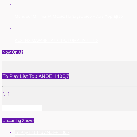
Monsieur Minimal Ft Μαρία Παπαγεωρίου – Λαβ Φορ Έβερ
ΚΩΣΤΗΣ ΜΑΡΑΒΕΓΙΑΣ / ΠΡΩΤΟΜΑΓΙΑ ΣΤΙΣ 3
Now On Air
Το Play List Του ΑΝΟΙΞΗ 100,7
[...]
Info And Episodes
Upcoming Shows
Το Play List Του ΑΝΟΙΞΗ 100,7