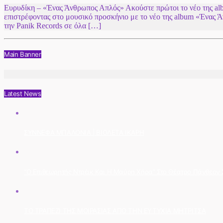
Ευρυδίκη – «Ένας Άνθρωπος Απλός» Ακούστε πρώτοι το νέο της al
επιστρέφοντας στο μουσικό προσκήνιο με το νέο της album «Ένας
την Panik Records σε όλα […]
Main Banner
Latest News
ΣΥΝΝΕΦΑ ΜΠΑΛΟΝΙΑ | ΒΙΟΛΕΤΑ ΙΚΑΡΗ
“Ο Επιθεωρητής Ντρέικ Και Η Μαύρη Χήρα” Στο Θέατρο Πάνθεον Στ
ΤΟ ΤΡΑΠΕΖΙ ΤΗΣ ΜΟΙΡΑΣΙΑΣ ΑΠΟ ΤΗΝ ΕΥΤΥΧΙΑ ΜΗΤΡΙΤΣΑ