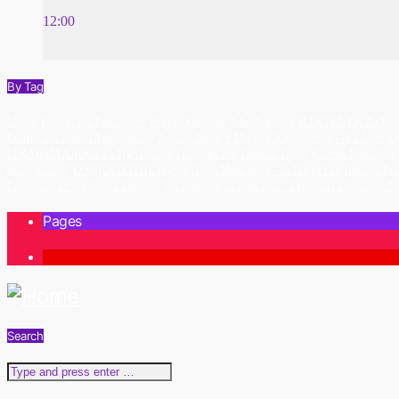
12:00
By Tag
"Διπλή Ταρίφα" στο Επίκεντρο+
#PatrinoKarnavali
AdamTsarouxis
ILEKTRA
Les Au Rev
Εκείνη» στο θέατρο Λιθογραφείον
Άγγελος Τσίγας ft Μιχάλης Χατζηγιάννης - «Οι Αγαπημέ
ΕΓΚΛΗΜΑ ΛΑΘΟΥΣ - Της Πολύνας Γκιωνάκη στις Γραμμές Τέχνης
Κώστας Μακεδόνας 
άλλος δρόμος''
Ο ΜΠΟΓΙΑΤΖΗΣ έρχεται
Πέννυ Μπαλτατζή - Τα Πάντα Σου
Παυλίνα Βο
Συνέντευξη με την Μάγδα Βαρούχα
Της ομορφιάς το άγριο φιλί... Ερμηνεύει ο Θοδωρής Ν
Pages
1
Search