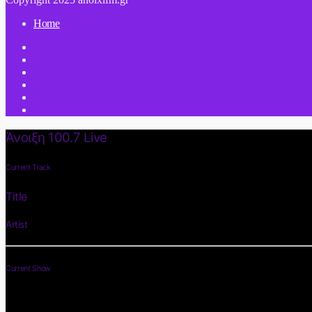
Home
Άνοιξη 100.7 Live
Current Track
Title
Artist
Current Show