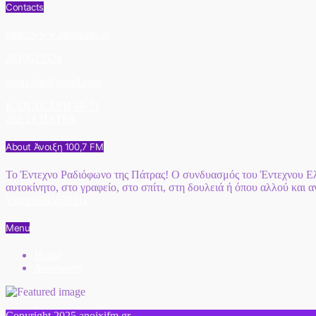
Contacts
http://www.anoixifm.gr
2610623524
anoixifm@gmail.com
ΚΑΝΑΚΑΡΗ 69-71
262 21 ΠΑΤΡΑ
About Άνοιξη 100,7 FM
Το Έντεχνο Ραδιόφωνο της Πάτρας! Ο συνδυασμός του Έντεχνου Ελλ
αυτοκίνητο, στο γραφείο, στο σπίτι, στη δουλειά ή όπου αλλού και 
Viber 6985570111
Menu
Home
Διαφήμιση
Copyright 2025 anoixifm.gr