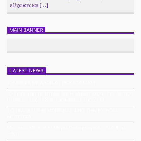
εξέχουσες και […]
MAIN BANNER
LATEST NEWS
ΣΥΝΝΕΦΑ ΜΠΑΛΟΝΙΑ | ΒΙΟΛΕΤΑ ΙΚΑΡΗ
“Ο Επιθεωρητής Ντρέικ Και Η Μαύρη Χήρα” Στο Θέατρο
Πάνθεον Στις 17 & 18 Οκτωβρίου Στις 21:15
ΤΟ ΤΡΑΠΕΖΙ ΤΗΣ ΜΟΙΡΑΣΙΑΣ ΑΠΟ ΤΗΝ ΕΥΤΥΧΙΑ
ΜΗΤΡΙΤΣΑ
Monsieur Minimal Ft Μαρία Παπαγεωρίου – Λαβ Φορ
Έβερ