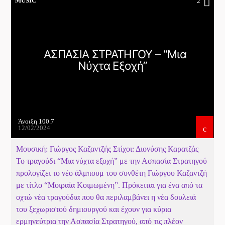
MUSIC
2
Το Play List Του ΑΝΟΙΞΗ 100,7
ΑΣΠΑΣΙΑ ΣΤΡΑΤΗΓΟΥ – “Μια
Νύχτα Εξοχή”
Άνοιξη 100.7
12/02/2024
Μουσική: Γιώργος Καζαντζής Στίχοι: Διονύσης Καρατζάς
Το τραγούδι “Μια νύχτα εξοχή” με την Ασπασία Στρατηγού
προλογίζει το νέο άλμπουμ του συνθέτη Γιώργου Καζαντζή
με τίτλο “Μοιραία Κοιμωμένη”. Πρόκειται για ένα από τα
οχτώ νέα τραγούδια που θα περιλαμβάνει η νέα δουλειά
του ξεχωριστού δημιουργού και έχουν για κύρια
ερμηνεύτρια την Ασπασία Στρατηγού, από τις πλέον