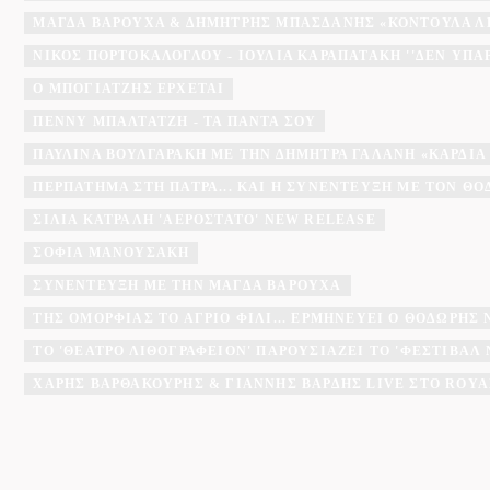
ΜΆΓΔΑ ΒΑΡΟΎΧΑ & ΔΗΜΉΤΡΗΣ ΜΠΑΣΔΆΝΗΣ «ΚΟΝΤΟΎΛΑ Λ
ΝΊΚΟΣ ΠΟΡΤΟΚΆΛΟΓΛΟΥ - ΙΟΥΛΊΑ ΚΑΡΑΠΑΤΆΚΗ ''ΔΕΝ ΥΠΆ
Ο ΜΠΟΓΙΑΤΖΗΣ ΈΡΧΕΤΑΙ
ΠΈΝΝΥ ΜΠΑΛΤΑΤΖΉ - ΤΑ ΠΆΝΤΑ ΣΟΥ
ΠΑΥΛΊΝΑ ΒΟΥΛΓΑΡΆΚΗ ΜΕ ΤΗΝ ΔΉΜΗΤΡΑ ΓΑΛΆΝΗ «ΚΑΡΔΙΆ
ΠΕΡΠΆΤΗΜΑ ΣΤΗ ΠΆΤΡΑ... ΚΑΙ Η ΣΥΝΈΝΤΕΥΞΗ ΜΕ ΤΟΝ Θ
ΣΊΛΙΑ ΚΑΤΡΑΛΉ 'ΑΕΡΌΣΤΑΤΟ' NEW RELEASE
ΣΟΦΊΑ ΜΑΝΟΥΣΆΚΗ
ΣΥΝΈΝΤΕΥΞΗ ΜΕ ΤΗΝ ΜΆΓΔΑ ΒΑΡΟΎΧΑ
ΤΗΣ ΟΜΟΡΦΙΆΣ ΤΟ ΆΓΡΙΟ ΦΙΛΊ... ΕΡΜΗΝΕΎΕΙ Ο ΘΟΔΩΡΉΣ
ΤΟ 'ΘΈΑΤΡΟ ΛΙΘΟΓΡΑΦΕΊΟΝ' ΠΑΡΟΥΣΙΆΖΕΙ ΤΟ 'ΦΕΣΤΙΒΆ
ΧΆΡΗΣ ΒΑΡΘΑΚΟΎΡΗΣ & ΓΙΆΝΝΗΣ ΒΑΡΔΉΣ LIVE ΣΤΟ ROYA