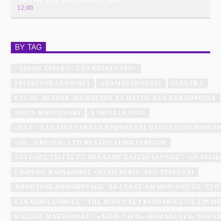
12:00
BY TAG
"ΔΙΠΛΉ ΤΑΡΊΦΑ" ΣΤΟ ΕΠΊΚΕΝΤΡΟ+
#PATRINOKARNAVALI
ADAMTSAROUXIS
ILEKTRA
LES AU REVOIR ‘ΘΑ ΚΛΕΊΣΩ ΤΑ ΜΆΤΙΑ’ ΝΈΑ ΚΥΚΛΟΦΟΡΊΑ
SOFIA MANOUSAKI
XARISALEXIOU
«ΈΛΑ» Η ΣΑΛΊΝΑ ΓΑΒΑΛΆ ΕΡΜΗΝΕΎΕΙ ΠΑΝΑΓΙΏΤΗ ΜΆΡΓΑ
«ΙΩ – ΕΚΕΊΝΗ» ΣΤΟ ΘΈΑΤΡΟ ΛΙΘΟΓΡΑΦΕΊΟΝ
ΆΓΓΕΛΟΣ ΤΣΊΓΑΣ FT ΜΙΧΆΛΗΣ ΧΑΤΖΗΓΙΆΝΝΗΣ - «ΟΙ ΑΓΑΠΗΜ
ΓΙΏΡΓΟΣ ΚΑΡΑΔΉΜΟΣ «ΑΝΤΊΓΡΑΦΟ» ΝΈΟ ΤΡΑΓΟΎΔΙ
ΔΗΜΉΤΡΗΣ ΔΗΜΌΠΟΥΛΟΣ 'A4-ΣΤΑΝΤ-ΑΠ ΜΟΝΌΛΟΓΟΣ' ΣΤΟ
ΕΓΚΛΗΜΑ ΛΑΘΟΥΣ - ΤΗΣ ΠΟΛΎΝΑΣ ΓΚΙΩΝΆΚΗ ΣΤΙΣ ΓΡΑΜ
ΚΏΣΤΑΣ ΜΑΚΕΔΌΝΑΣ - «ΛΊΓΟ- ΛΊΓΟ» «FAMAGUSTA» SOU