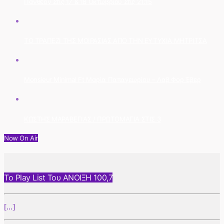
Πάνθεον Στις 17 & 18 Οκτωβρίου Στις 21:15
ΤΟ ΤΡΑΠΕΖΙ ΤΗΣ ΜΟΙΡΑΣΙΑΣ ΑΠΟ ΤΗΝ ΕΥΤΥΧΙΑ ΜΗΤΡΙΤΣΑ
Monsieur Minimal Ft Μαρία Παπαγεωρίου – Λαβ Φορ Έβερ
ΚΩΣΤΗΣ ΜΑΡΑΒΕΓΙΑΣ / ΠΡΩΤΟΜΑΓΙΑ ΣΤΙΣ 3
Now On Air
Το Play List Του ΑΝΟΙΞΗ 100,7
[...]