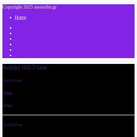
Copyright 2025 anoixifm.gr
Home
Άνοιξη 100.7 Live
Current Track
Title
Artist
Current Show