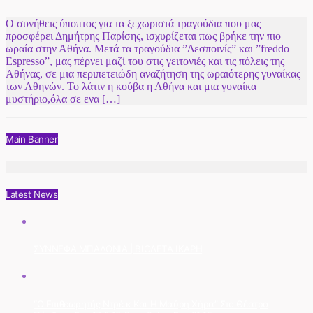
Ο συνήθεις ύποπτος για τα ξεχωριστά τραγούδια που μας
προσφέρει Δημήτρης Παρίσης, ισχυρίζεται πως βρήκε την πιο
ωραία στην Αθήνα. Μετά τα τραγούδια ”Δεσποινίς” και ”freddo
Εspresso”, μας πέρνει μαζί του στις γειτονιές και τις πόλεις της
Αθήνας, σε μια περιπετειώδη αναζήτηση της ωραιότερης γυναίκας
των Αθηνών. Το λάτιν η κούβα η Αθήνα και μια γυναίκα
μυστήριο,όλα σε ενα […]
Main Banner
Latest News
ΣΥΝΝΕΦΑ ΜΠΑΛΟΝΙΑ | ΒΙΟΛΕΤΑ ΙΚΑΡΗ
“Ο Επιθεωρητής Ντρέικ Και Η Μαύρη Χήρα” Στο Θέατρο