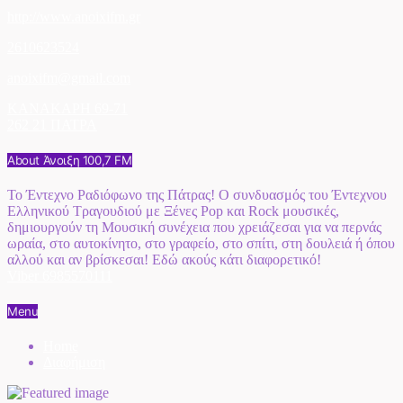
http://www.anoixifm.gr
2610623524
anoixifm@gmail.com
ΚΑΝΑΚΑΡΗ 69-71
262 21 ΠΑΤΡΑ
About Άνοιξη 100,7 FM
Το Έντεχνο Ραδιόφωνο της Πάτρας! Ο συνδυασμός του Έντεχνου
Ελληνικού Τραγουδιού με Ξένες Pop και Rock μουσικές,
δημιουργούν τη Μουσική συνέχεια που χρειάζεσαι για να περνάς
ωραία, στο αυτοκίνητο, στο γραφείο, στο σπίτι, στη δουλειά ή όπου
αλλού και αν βρίσκεσαι! Εδώ ακούς κάτι διαφορετικό!
Viber 6985570111
Menu
Home
Διαφήμιση