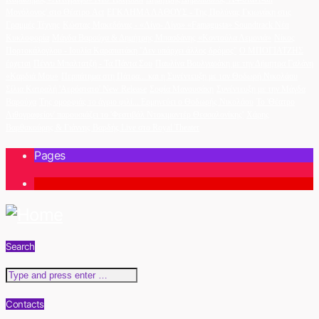
Μονόλογος' στο Θέατρο Act
ΕΓΚΛΗΜΑ ΛΑΘΟΥΣ - Της Πολύνας Γκιωνάκη στις
Γραμμές Τέχνης
Κώστας Μακεδόνας - «Λίγο- Λίγο» «Famagusta» Soundtrack Νέα
Κυκλοφορία
Μάγδα Βαρούχα & Δημήτρης Μπασδάνης «Κοντούλα Λεμονιά»
Νίκος
Πορτοκάλογλου - Ιουλία Καραπατάκη ''Δεν υπάρχει άλλος δρόμος''
Ο ΜΠΟΓΙΑΤΖΗΣ
έρχεται
Πέννυ Μπαλτατζή - Τα Πάντα Σου
Παυλίνα Βουλγαράκη με την Δήμητρα Γαλάνη
«Καρδιά Μου»
Περπάτημα στη Πάτρα... και η Συνέντευξη με τον Θοδωρή Νικολάου
Σίλια Κατραλή 'Αερόστατο' New Release
Σοφία Μανουσάκη
Συνέντευξη με την Μάγδα
Βαρούχα
Της ομορφιάς το άγριο φιλί... Ερμηνεύει ο Θοδωρής Νικολάου
Το 'Θέατρο
Λιθογραφείον' παρουσιάζει το 'Φεστιβάλ Ντοκιμαντέρ Θεσσαλονίκης'
Χάρης
Βαρθακούρης & Γιάννης Βαρδής Live στο Royal Theater
Pages
1
Search
Contacts