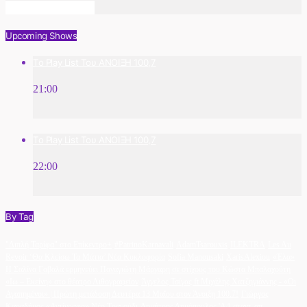
Info And Episodes
Upcoming Shows
Το Play List Του ΑΝΟΙΞΗ 100,7
21:00
Το Play List Του ΑΝΟΙΞΗ 100,7
22:00
By Tag
"Διπλή Ταρίφα" στο Επίκεντρο+
#PatrinoKarnavali
AdamTsarouxis
ILEKTRA
Les Au
Revoir ‘Θα Κλείσω Τα Μάτια’ Νέα Κυκλοφορία
Sofia Manousaki
XarisAlexiou
«Έλα»
Η Σαλίνα Γαβαλά ερμηνεύει Παναγιώτη Μάργαρη σε στίχους του Κώστα Μπαλαχούτη
«Ιω – Εκείνη» στο θέατρο Λιθογραφείον
Άγγελος Τσίγας ft Μιχάλης Χατζηγιάννης - «Οι
Αγαπημένοι» | Πρώτη μετάδοση Δευτέρα 13 Μαΐου στον Άνοιξη 100.7!
Γιώργος
Καραδήμος «Αντίγραφο» Νέο Τραγούδι
Δημήτρης Δημόπουλος 'A4-σταντ-απ