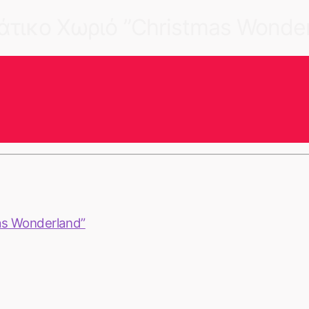
άτικο Χωριό ”Christmas Wonder
as Wonderland”