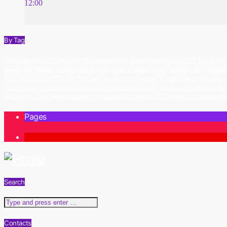
12:00
By Tag
"Διπλή Ταρίφα" στο Επίκεντρο+
#PatrinoKarnavali
AdamTsarouxis
ILEKTRA
Les Au Rev
Εκείνη» στο θέατρο Λιθογραφείον
Άγγελος Τσίγας ft Μιχάλης Χατζηγιάννης - «Οι Αγαπημέ
ΕΓΚΛΗΜΑ ΛΑΘΟΥΣ - Της Πολύνας Γκιωνάκη στις Γραμμές Τέχνης
Κώστας Μακεδόνας 
άλλος δρόμος''
Ο ΜΠΟΓΙΑΤΖΗΣ έρχεται
Πέννυ Μπαλτατζή - Τα Πάντα Σου
Παυλίνα Βο
Συνέντευξη με την Μάγδα Βαρούχα
Της ομορφιάς το άγριο φιλί... Ερμηνεύει ο Θοδωρής Ν
Pages
1
Search
Contacts