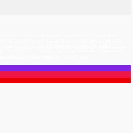
 Γαβαλά ερμηνεύει Παναγιώτη Μάργαρη σε στίχους του Κώστα Μπαλαχούτη
«Ιω –
φο» Νέο Τραγούδι
Δημήτρης Δημόπουλος 'A4-σταντ-απ Μονόλογος' στο Θέατρο Act
ασδάνης «Κοντούλα Λεμονιά»
Νίκος Πορτοκάλογλου - Ιουλία Καραπατάκη ''Δεν υπάρχει
η με τον Θοδωρή Νικολάου
Σίλια Κατραλή 'Αερόστατο' New Release
Σοφία Μανουσάκη
ρης Βαρθακούρης & Γιάννης Βαρδής Live στο Royal Theater