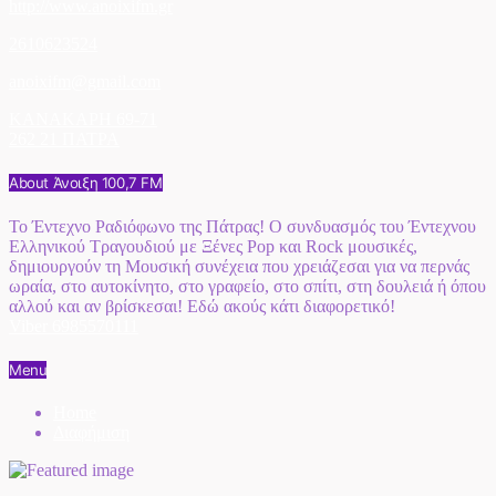
http://www.anoixifm.gr
2610623524
anoixifm@gmail.com
ΚΑΝΑΚΑΡΗ 69-71
262 21 ΠΑΤΡΑ
About Άνοιξη 100,7 FM
Το Έντεχνο Ραδιόφωνο της Πάτρας! Ο συνδυασμός του Έντεχνου
Ελληνικού Τραγουδιού με Ξένες Pop και Rock μουσικές,
δημιουργούν τη Μουσική συνέχεια που χρειάζεσαι για να περνάς
ωραία, στο αυτοκίνητο, στο γραφείο, στο σπίτι, στη δουλειά ή όπου
αλλού και αν βρίσκεσαι! Εδώ ακούς κάτι διαφορετικό!
Viber 6985570111
Menu
Home
Διαφήμιση