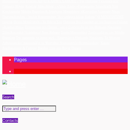
Μονόλογος' στο Θέατρο Act
ΕΓΚΛΗΜΑ ΛΑΘΟΥΣ - Της Πολύνας Γκιωνάκη στις
Γραμμές Τέχνης
Κώστας Μακεδόνας - «Λίγο- Λίγο» «Famagusta» Soundtrack Νέα
Κυκλοφορία
Μάγδα Βαρούχα & Δημήτρης Μπασδάνης «Κοντούλα Λεμονιά»
Νίκος
Πορτοκάλογλου - Ιουλία Καραπατάκη ''Δεν υπάρχει άλλος δρόμος''
Ο ΜΠΟΓΙΑΤΖΗΣ
έρχεται
Πέννυ Μπαλτατζή - Τα Πάντα Σου
Παυλίνα Βουλγαράκη με την Δήμητρα Γαλάνη
«Καρδιά Μου»
Περπάτημα στη Πάτρα... και η Συνέντευξη με τον Θοδωρή Νικολάου
Σίλια Κατραλή 'Αερόστατο' New Release
Σοφία Μανουσάκη
Συνέντευξη με την Μάγδα
Βαρούχα
Της ομορφιάς το άγριο φιλί... Ερμηνεύει ο Θοδωρής Νικολάου
Το 'Θέατρο
Λιθογραφείον' παρουσιάζει το 'Φεστιβάλ Ντοκιμαντέρ Θεσσαλονίκης'
Χάρης
Βαρθακούρης & Γιάννης Βαρδής Live στο Royal Theater
Pages
1
Search
Contacts