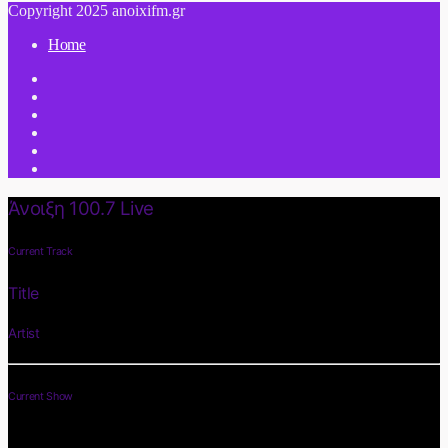
Copyright 2025 anoixifm.gr
Home
Άνοιξη 100.7 Live
Current Track
Title
Artist
Current Show