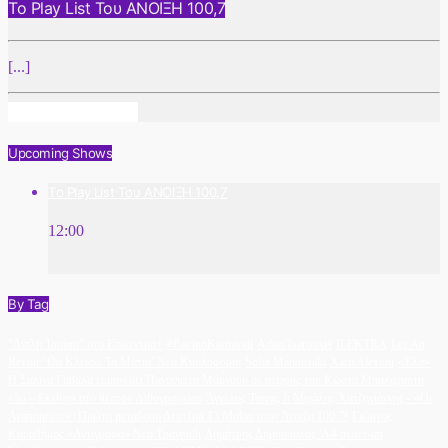
Το Play List Του ΑΝΟΙΞΗ 100,7
[...]
Info And Episodes
Upcoming Shows
Το Play List Του ΑΝΟΙΞΗ 100,7
12:00
By Tag
"Διπλή Ταρίφα" στο Επίκεντρο+
#PatrinoKarnavali
AdamTsarouxis
ILEKTRA
Les Au
Revoir ‘Θα Κλείσω Τα Μάτια’ Νέα Κυκλοφορία
Sofia Manousaki
XarisAlexiou
«Έλα»
Η Σαλίνα Γαβαλά ερμηνεύει Παναγιώτη Μάργαρη σε στίχους του Κώστα Μπαλαχούτη
«Ιω – Εκείνη» στο θέατρο Λιθογραφείον
Άγγελος Τσίγας ft Μιχάλης Χατζηγιάννης - «Οι
Αγαπημένοι» | Πρώτη μετάδοση Δευτέρα 13 Μαΐου στον Άνοιξη 100.7!
Γιώργος
Καραδήμος «Αντίγραφο» Νέο Τραγούδι
Δημήτρης Δημόπουλος 'A4-σταντ-απ