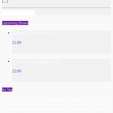
[...]
Info And Episodes
Upcoming Shows
Το Play List Του ΑΝΟΙΞΗ 100,7
21:00
Το Play List Του ΑΝΟΙΞΗ 100,7
22:00
By Tag
"Διπλή Ταρίφα" στο Επίκεντρο+
#PatrinoKarnavali
AdamTsarouxis
ILEKTRA
Les Au
Revoir ‘Θα Κλείσω Τα Μάτια’ Νέα Κυκλοφορία
Sofia Manousaki
XarisAlexiou
«Έλα»
Η Σαλίνα Γαβαλά ερμηνεύει Παναγιώτη Μάργαρη σε στίχους του Κώστα Μπαλαχούτη