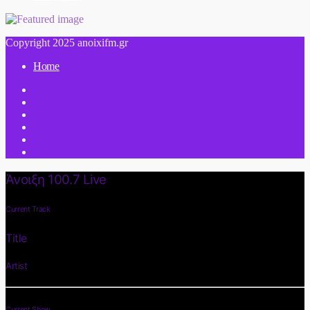
Copyright 2025 anoixifm.gr
Home
Άνοιξη 100.7 Live
Current Track
Title
Artist
Current Show