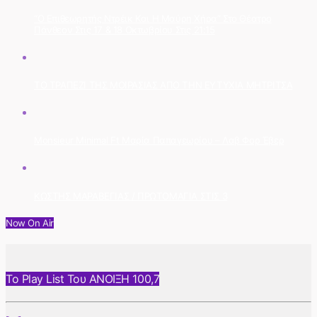
“Ο Επιθεωρητής Ντρέικ Και Η Μαύρη Χήρα” Στο Θέατρο
Πάνθεον Στις 17 & 18 Οκτωβρίου Στις 21:15
ΤΟ ΤΡΑΠΕΖΙ ΤΗΣ ΜΟΙΡΑΣΙΑΣ ΑΠΟ ΤΗΝ ΕΥΤΥΧΙΑ ΜΗΤΡΙΤΣΑ
Monsieur Minimal Ft Μαρία Παπαγεωρίου – Λαβ Φορ Έβερ
ΚΩΣΤΗΣ ΜΑΡΑΒΕΓΙΑΣ / ΠΡΩΤΟΜΑΓΙΑ ΣΤΙΣ 3
Now On Air
Το Play List Του ΑΝΟΙΞΗ 100,7