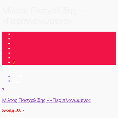
Μίλτος Πασχαλίδης –
«Περιπλανώμενο»
3
Music
Άνοιξη
3
Μίλτος Πασχαλίδης – «Περιπλανώμενο»
Άνοιξη 100.7