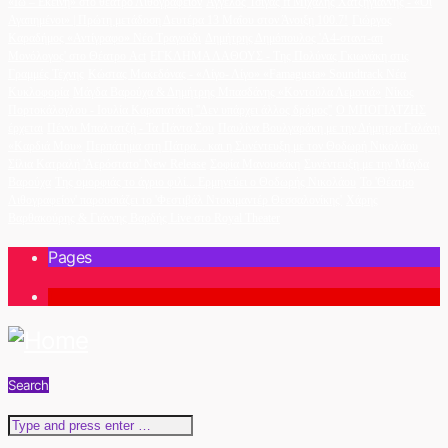
«Ιω – Εκείνη» στο θέατρο Λιθογραφείον
Άγγελος Τσίγας ft Μιχάλης Χατζηγιάννης - «Οι
Αγαπημένοι» | Πρώτη μετάδοση Δευτέρα 13 Μαΐου στον Άνοιξη 100.7!
Γιώργος
Καραδήμος «Αντίγραφο» Νέο Τραγούδι
Δημήτρης Δημόπουλος 'A4-σταντ-απ
Μονόλογος' στο Θέατρο Act
ΕΓΚΛΗΜΑ ΛΑΘΟΥΣ - Της Πολύνας Γκιωνάκη στις
Γραμμές Τέχνης
Κώστας Μακεδόνας - «Λίγο- Λίγο» «Famagusta» Soundtrack Νέα
Κυκλοφορία
Μάγδα Βαρούχα & Δημήτρης Μπασδάνης «Κοντούλα Λεμονιά»
Νίκος
Πορτοκάλογλου - Ιουλία Καραπατάκη ''Δεν υπάρχει άλλος δρόμος''
Ο ΜΠΟΓΙΑΤΖΗΣ
έρχεται
Πέννυ Μπαλτατζή - Τα Πάντα Σου
Παυλίνα Βουλγαράκη με την Δήμητρα Γαλάνη
«Καρδιά Μου»
Περπάτημα στη Πάτρα... και η Συνέντευξη με τον Θοδωρή Νικολάου
Σίλια Κατραλή 'Αερόστατο' New Release
Σοφία Μανουσάκη
Συνέντευξη με την Μάγδα
Βαρούχα
Της ομορφιάς το άγριο φιλί... Ερμηνεύει ο Θοδωρής Νικολάου
Το 'Θέατρο
Λιθογραφείον' παρουσιάζει το 'Φεστιβάλ Ντοκιμαντέρ Θεσσαλονίκης'
Χάρης
Βαρθακούρης & Γιάννης Βαρδής Live στο Royal Theater
Pages
1
Search