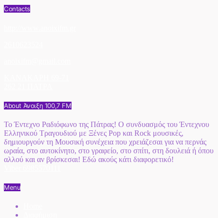
Contacts
http://www.anoixifm.gr
2610623524
anoixifm@gmail.com
ΚΑΝΑΚΑΡΗ 69-71
262 21 ΠΑΤΡΑ
About Άνοιξη 100,7 FM
Το Έντεχνο Ραδιόφωνο της Πάτρας! Ο συνδυασμός του Έντεχνου
Ελληνικού Τραγουδιού με Ξένες Pop και Rock μουσικές,
δημιουργούν τη Μουσική συνέχεια που χρειάζεσαι για να περνάς
ωραία, στο αυτοκίνητο, στο γραφείο, στο σπίτι, στη δουλειά ή όπου
αλλού και αν βρίσκεσαι! Εδώ ακούς κάτι διαφορετικό!
Viber 6985570111
Menu
Home
Διαφήμιση