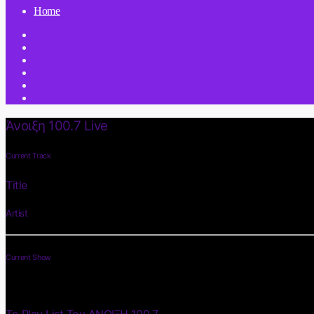
Home
Άνοιξη 100.7 Live
Current Track
Title
Artist
Current Show