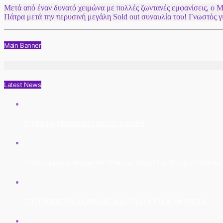
Μετά από έναν δυνατό χειμώνα με πολλές ζωντανές εμφανίσεις, ο Μίλ
Πάτρα μετά την περυσινή μεγάλη Sold out συναυλία του! Γνωστός 
Main Banner
Latest News
ΣΥΝΝΕΦΑ ΜΠΑΛΟΝΙΑ | ΒΙΟΛΕΤΑ ΙΚΑΡΗ
“Ο Επιθεωρητής Ντρέικ Και Η Μαύρη Χήρα” Στο Θέατρο Πάνθεον Στ
ΤΟ ΤΡΑΠΕΖΙ ΤΗΣ ΜΟΙΡΑΣΙΑΣ ΑΠΟ ΤΗΝ ΕΥΤΥΧΙΑ ΜΗΤΡΙΤΣΑ