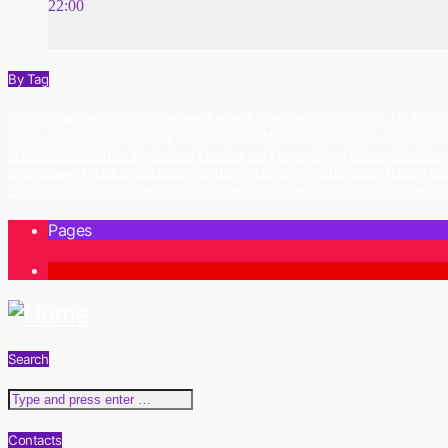
22:00
By Tag
"Διπλή Ταρίφα" στο Επίκεντρο+
#PatrinoKarnavali
AdamTsarouxis
ILEKTRA
Les Au Rev
Εκείνη» στο θέατρο Λιθογραφείον
Άγγελος Τσίγας ft Μιχάλης Χατζηγιάννης - «Οι Αγαπημέ
ΕΓΚΛΗΜΑ ΛΑΘΟΥΣ - Της Πολύνας Γκιωνάκη στις Γραμμές Τέχνης
Κώστας Μακεδόνας 
άλλος δρόμος''
Ο ΜΠΟΓΙΑΤΖΗΣ έρχεται
Πέννυ Μπαλτατζή - Τα Πάντα Σου
Παυλίνα Βο
Συνέντευξη με την Μάγδα Βαρούχα
Της ομορφιάς το άγριο φιλί... Ερμηνεύει ο Θοδωρής Ν
Pages
1
Search
Contacts