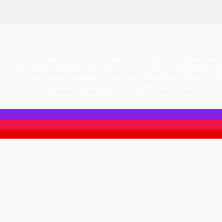
oir ‘Θα Κλείσω Τα Μάτια’ Νέα Κυκλοφορία
Sofia Manousaki
XarisAlexiou
«Έλα» Η Σαλίνα
νοι» | Πρώτη μετάδοση Δευτέρα 13 Μαΐου στον Άνοιξη 100.7!
Γιώργος Καραδήμος «Αντίγρα
- «Λίγο- Λίγο» «Famagusta» Soundtrack Νέα Κυκλοφορία
Μάγδα Βαρούχα & Δημήτρης Μπ
υλγαράκη με την Δήμητρα Γαλάνη «Καρδιά Μου»
Περπάτημα στη Πάτρα... και η Συνέντευξ
ικολάου
Το 'Θέατρο Λιθογραφείον' παρουσιάζει το 'Φεστιβάλ Ντοκιμαντέρ Θεσσαλονίκης'
Χά