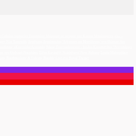
 Γαβαλά ερμηνεύει Παναγιώτη Μάργαρη σε στίχους του Κώστα Μπαλαχούτη
«Ιω –
φο» Νέο Τραγούδι
Δημήτρης Δημόπουλος 'A4-σταντ-απ Μονόλογος' στο Θέατρο Act
ασδάνης «Κοντούλα Λεμονιά»
Νίκος Πορτοκάλογλου - Ιουλία Καραπατάκη ''Δεν υπάρχει
η με τον Θοδωρή Νικολάου
Σίλια Κατραλή 'Αερόστατο' New Release
Σοφία Μανουσάκη
ρης Βαρθακούρης & Γιάννης Βαρδής Live στο Royal Theater