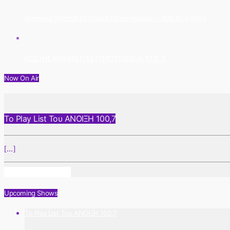
Monsieur Minimal Ft Μαρία Παπαγεωρίου – Λαβ Φορ Έβερ
ΚΩΣΤΗΣ ΜΑΡΑΒΕΓΙΑΣ / ΠΡΩΤΟΜΑΓΙΑ ΣΤΙΣ 3
Now On Air
Το Play List Του ΑΝΟΙΞΗ 100,7
[...]
Info And Episodes
Upcoming Shows
Το Play List Του ΑΝΟΙΞΗ 100,7