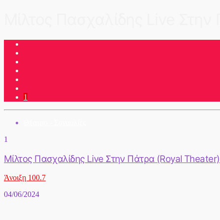
Μίλτος Πασχαλίδης Live Στην 
1
Θέατρο - Συναυλίες
1
Μίλτος Πασχαλίδης Live Στην Πάτρα (Royal Theater)
Άνοιξη 100.7
04/06/2024