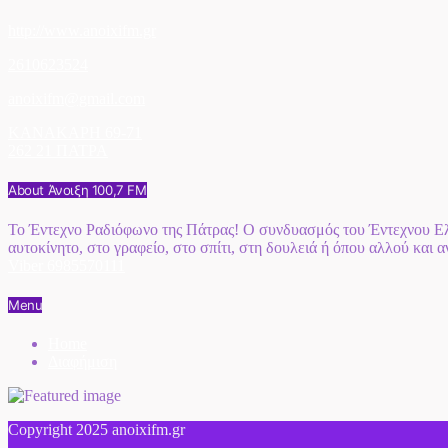
http://www.anoixifm.gr
2610623524
anoixifm@gmail.com
ΚΑΝΑΚΑΡΗ 69-71
262 21 ΠΑΤΡΑ
About Άνοιξη 100,7 FM
Το Έντεχνο Ραδιόφωνο της Πάτρας! Ο συνδυασμός του Έντεχνου Ελλ
αυτοκίνητο, στο γραφείο, στο σπίτι, στη δουλειά ή όπου αλλού και 
Viber 6985570111
Menu
Home
Διαφήμιση
Copyright 2025 anoixifm.gr