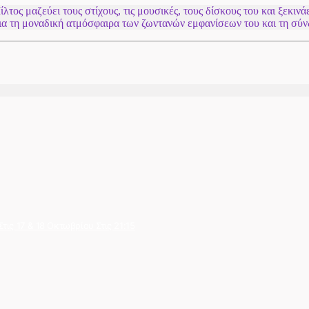
τος μαζεύει τους στίχους, τις μουσικές, τους δίσκους του και ξεκιν
για τη μοναδική ατμόσφαιρα των ζωντανών εμφανίσεων του και τη σύ
ις 17 & 18 Οκτωβρίου Στις 21:15