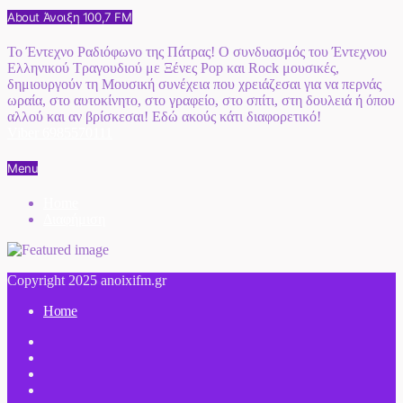
About Άνοιξη 100,7 FM
Το Έντεχνο Ραδιόφωνο της Πάτρας! Ο συνδυασμός του Έντεχνου
Ελληνικού Τραγουδιού με Ξένες Pop και Rock μουσικές,
δημιουργούν τη Μουσική συνέχεια που χρειάζεσαι για να περνάς
ωραία, στο αυτοκίνητο, στο γραφείο, στο σπίτι, στη δουλειά ή όπου
αλλού και αν βρίσκεσαι! Εδώ ακούς κάτι διαφορετικό!
Viber 6985570111
Menu
Home
Διαφήμιση
Copyright 2025 anoixifm.gr
Home