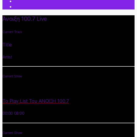
Άνοιξη 100.7 Live
Current Track
Title
Artist
Current Show
Το Play List Του ΑΝΟΙΞΗ 100,7
00:00
08:00
Current Show