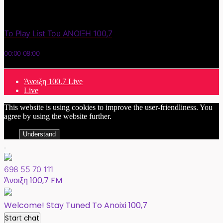
Το Play List Του ΑΝΟΙΞΗ 100,7
00:00
08:00
Άνοιξη 100.7 Live
Live
This website is using cookies to improve the user-friendliness. You
agree by using the website further.
Understand
698 55 70 111
Άνοιξη 100,7 FM
Welcome! Stay Tuned To Anoixi 100,7
Start chat