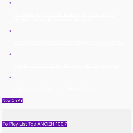
“Ο Επιθεωρητής Ντρέικ Και Η Μαύρη Χήρα” Στο Θέατρο
Πάνθεον Στις 17 & 18 Οκτωβρίου Στις 21:15
ΤΟ ΤΡΑΠΕΖΙ ΤΗΣ ΜΟΙΡΑΣΙΑΣ ΑΠΟ ΤΗΝ ΕΥΤΥΧΙΑ ΜΗΤΡΙΤΣΑ
Monsieur Minimal Ft Μαρία Παπαγεωρίου – Λαβ Φορ Έβερ
ΚΩΣΤΗΣ ΜΑΡΑΒΕΓΙΑΣ / ΠΡΩΤΟΜΑΓΙΑ ΣΤΙΣ 3
Now On Air
Το Play List Του ΑΝΟΙΞΗ 100,7