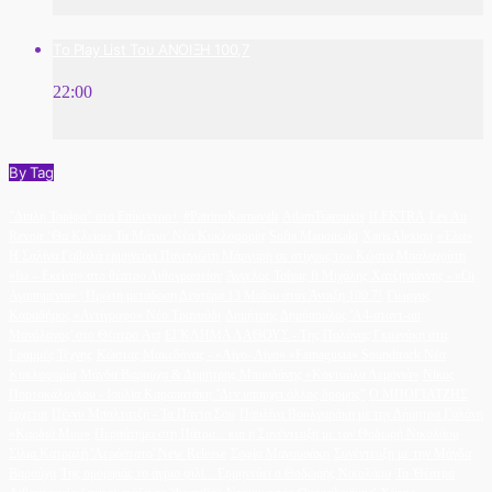
Το Play List Του ΑΝΟΙΞΗ 100,7
22:00
By Tag
"Διπλή Ταρίφα" στο Επίκεντρο+
#PatrinoKarnavali
AdamTsarouxis
ILEKTRA
Les Au
Revoir ‘Θα Κλείσω Τα Μάτια’ Νέα Κυκλοφορία
Sofia Manousaki
XarisAlexiou
«Έλα»
Η Σαλίνα Γαβαλά ερμηνεύει Παναγιώτη Μάργαρη σε στίχους του Κώστα Μπαλαχούτη
«Ιω – Εκείνη» στο θέατρο Λιθογραφείον
Άγγελος Τσίγας ft Μιχάλης Χατζηγιάννης - «Οι
Αγαπημένοι» | Πρώτη μετάδοση Δευτέρα 13 Μαΐου στον Άνοιξη 100.7!
Γιώργος
Καραδήμος «Αντίγραφο» Νέο Τραγούδι
Δημήτρης Δημόπουλος 'A4-σταντ-απ
Μονόλογος' στο Θέατρο Act
ΕΓΚΛΗΜΑ ΛΑΘΟΥΣ - Της Πολύνας Γκιωνάκη στις
Γραμμές Τέχνης
Κώστας Μακεδόνας - «Λίγο- Λίγο» «Famagusta» Soundtrack Νέα
Κυκλοφορία
Μάγδα Βαρούχα & Δημήτρης Μπασδάνης «Κοντούλα Λεμονιά»
Νίκος
Πορτοκάλογλου - Ιουλία Καραπατάκη ''Δεν υπάρχει άλλος δρόμος''
Ο ΜΠΟΓΙΑΤΖΗΣ
έρχεται
Πέννυ Μπαλτατζή - Τα Πάντα Σου
Παυλίνα Βουλγαράκη με την Δήμητρα Γαλάνη
«Καρδιά Μου»
Περπάτημα στη Πάτρα... και η Συνέντευξη με τον Θοδωρή Νικολάου
Σίλια Κατραλή 'Αερόστατο' New Release
Σοφία Μανουσάκη
Συνέντευξη με την Μάγδα
Βαρούχα
Της ομορφιάς το άγριο φιλί... Ερμηνεύει ο Θοδωρής Νικολάου
Το 'Θέατρο