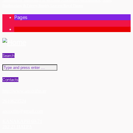
Λιθογραφείον' παρουσιάζει το 'Φεστιβάλ Ντοκιμαντέρ Θεσσαλονίκης'
Χάρης
Βαρθακούρης & Γιάννης Βαρδής Live στο Royal Theater
Pages
1
Search
Contacts
http://www.anoixifm.gr
2610623524
anoixifm@gmail.com
ΚΑΝΑΚΑΡΗ 69-71
262 21 ΠΑΤΡΑ