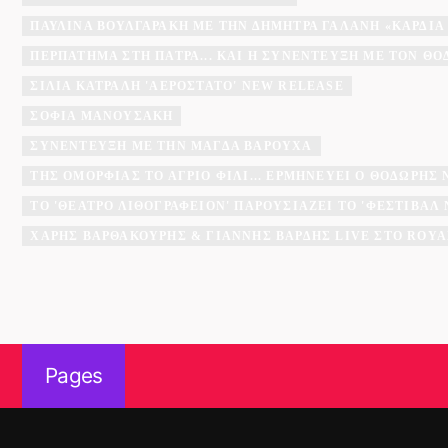
ΠΑΥΛΊΝΑ ΒΟΥΛΓΑΡΆΚΗ ΜΕ ΤΗΝ ΔΉΜΗΤΡΑ ΓΑΛΆΝΗ «ΚΑΡΔΙΆ
ΠΕΡΠΆΤΗΜΑ ΣΤΗ ΠΆΤΡΑ... ΚΑΙ Η ΣΥΝΈΝΤΕΥΞΗ ΜΕ ΤΟΝ Θ
ΣΊΛΙΑ ΚΑΤΡΑΛΉ 'ΑΕΡΌΣΤΑΤΟ' NEW RELEASE
ΣΟΦΊΑ ΜΑΝΟΥΣΆΚΗ
ΣΥΝΈΝΤΕΥΞΗ ΜΕ ΤΗΝ ΜΆΓΔΑ ΒΑΡΟΎΧΑ
ΤΗΣ ΟΜΟΡΦΙΆΣ ΤΟ ΆΓΡΙΟ ΦΙΛΊ... ΕΡΜΗΝΕΎΕΙ Ο ΘΟΔΩΡΉΣ
ΤΟ 'ΘΈΑΤΡΟ ΛΙΘΟΓΡΑΦΕΊΟΝ' ΠΑΡΟΥΣΙΆΖΕΙ ΤΟ 'ΦΕΣΤΙΒΆ
ΧΆΡΗΣ ΒΑΡΘΑΚΟΎΡΗΣ & ΓΙΆΝΝΗΣ ΒΑΡΔΉΣ LIVE ΣΤΟ ROYA
Pages