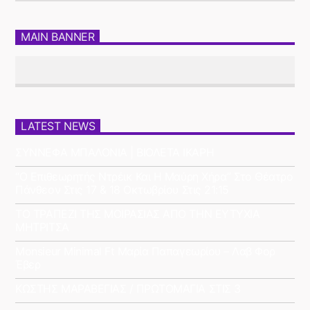
MAIN BANNER
LATEST NEWS
ΣΥΝΝΕΦΑ ΜΠΑΛΟΝΙΑ | ΒΙΟΛΕΤΑ ΙΚΑΡΗ
“Ο Επιθεωρητής Ντρέικ Και Η Μαύρη Χήρα” Στο Θέατρο
Πάνθεον Στις 17 & 18 Οκτωβρίου Στις 21:15
ΤΟ ΤΡΑΠΕΖΙ ΤΗΣ ΜΟΙΡΑΣΙΑΣ ΑΠΟ ΤΗΝ ΕΥΤΥΧΙΑ
ΜΗΤΡΙΤΣΑ
Monsieur Minimal Ft Μαρία Παπαγεωρίου – Λαβ Φορ
Έβερ
ΚΩΣΤΗΣ ΜΑΡΑΒΕΓΙΑΣ / ΠΡΩΤΟΜΑΓΙΑ ΣΤΙΣ 3