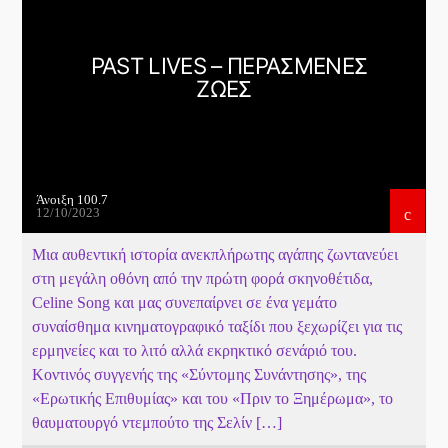
Το Play List Του ΑΝΟΙΞΗ 100,7
PAST LIVES – ΠΕΡΑΣΜΕΝΕΣ
ΖΩΕΣ
Άνοιξη 100.7
12/10/2023
Μια αυθεντική ιστορία ανεκπλήρωτης αγάπης ζωντανεύει
στη μεγάλη οθόνη από την πρώτη φορά σκηνοθέτιδα,
Celine Song και μας συνεπαίρνει σε ένα γεμάτο
συναίσθημα κινηματογραφικό ταξίδι που ξεχωρίζει για τις
ερμηνείες και το λιτό αλλά εκρηκτικό σενάριό του.
Κοντινός συγγενής της «Σύντομης Συνάντησης», της
«Ερωτικής Επιθυμίας» και του «Πριν το Ξημέρωμα», το
θαυματουργό ντεμπούτο της Σελίν […]