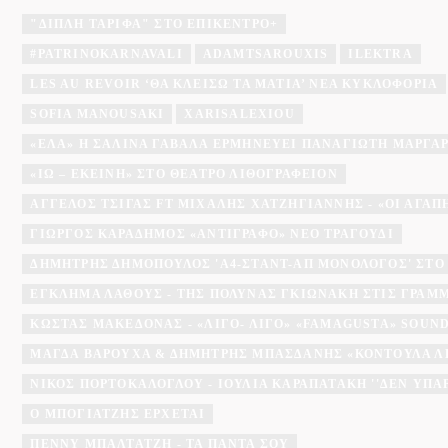
"ΔΙΠΛΉ ΤΑΡΊΦΑ" ΣΤΟ ΕΠΊΚΕΝΤΡΟ+
#PATRINOKARNAVALI
ADAMTSAROUXIS
ILEKTRA
LES AU REVOIR ‘ΘΑ ΚΛΕΊΣΩ ΤΑ ΜΆΤΙΑ’ ΝΈΑ ΚΥΚΛΟΦΟΡΊΑ
SOFIA MANOUSAKI
XARISALEXIOU
«ΈΛΑ» Η ΣΑΛΊΝΑ ΓΑΒΑΛΆ ΕΡΜΗΝΕΎΕΙ ΠΑΝΑΓΙΏΤΗ ΜΆΡΓΑ
«ΙΩ – ΕΚΕΊΝΗ» ΣΤΟ ΘΈΑΤΡΟ ΛΙΘΟΓΡΑΦΕΊΟΝ
ΆΓΓΕΛΟΣ ΤΣΊΓΑΣ FT ΜΙΧΆΛΗΣ ΧΑΤΖΗΓΙΆΝΝΗΣ - «ΟΙ ΑΓΑΠΗΜ
ΓΙΏΡΓΟΣ ΚΑΡΑΔΉΜΟΣ «ΑΝΤΊΓΡΑΦΟ» ΝΈΟ ΤΡΑΓΟΎΔΙ
ΔΗΜΉΤΡΗΣ ΔΗΜΌΠΟΥΛΟΣ 'A4-ΣΤΑΝΤ-ΑΠ ΜΟΝΌΛΟΓΟΣ' ΣΤΟ
ΕΓΚΛΗΜΑ ΛΑΘΟΥΣ - ΤΗΣ ΠΟΛΎΝΑΣ ΓΚΙΩΝΆΚΗ ΣΤΙΣ ΓΡΑΜ
ΚΏΣΤΑΣ ΜΑΚΕΔΌΝΑΣ - «ΛΊΓΟ- ΛΊΓΟ» «FAMAGUSTA» SOU
ΜΆΓΔΑ ΒΑΡΟΎΧΑ & ΔΗΜΉΤΡΗΣ ΜΠΑΣΔΆΝΗΣ «ΚΟΝΤΟΎΛΑ Λ
ΝΊΚΟΣ ΠΟΡΤΟΚΆΛΟΓΛΟΥ - ΙΟΥΛΊΑ ΚΑΡΑΠΑΤΆΚΗ ''ΔΕΝ ΥΠΆ
Ο ΜΠΟΓΙΑΤΖΗΣ ΈΡΧΕΤΑΙ
ΠΈΝΝΥ ΜΠΑΛΤΑΤΖΉ - ΤΑ ΠΆΝΤΑ ΣΟΥ