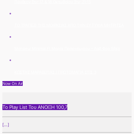
Πάνθεον Στις 17 & 18 Οκτωβρίου Στις 21:15
ΤΟ ΤΡΑΠΕΖΙ ΤΗΣ ΜΟΙΡΑΣΙΑΣ ΑΠΟ ΤΗΝ ΕΥΤΥΧΙΑ ΜΗΤΡΙΤΣΑ
Monsieur Minimal Ft Μαρία Παπαγεωρίου – Λαβ Φορ Έβερ
ΚΩΣΤΗΣ ΜΑΡΑΒΕΓΙΑΣ / ΠΡΩΤΟΜΑΓΙΑ ΣΤΙΣ 3
Now On Air
Το Play List Του ΑΝΟΙΞΗ 100,7
[...]