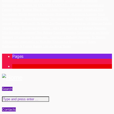
Καραδήμος «Αντίγραφο» Νέο Τραγούδι
Δημήτρης Δημόπουλος 'A4-σταντ-απ
Μονόλογος' στο Θέατρο Act
ΕΓΚΛΗΜΑ ΛΑΘΟΥΣ - Της Πολύνας Γκιωνάκη στις
Γραμμές Τέχνης
Κώστας Μακεδόνας - «Λίγο- Λίγο» «Famagusta» Soundtrack Νέα
Κυκλοφορία
Μάγδα Βαρούχα & Δημήτρης Μπασδάνης «Κοντούλα Λεμονιά»
Νίκος
Πορτοκάλογλου - Ιουλία Καραπατάκη ''Δεν υπάρχει άλλος δρόμος''
Ο ΜΠΟΓΙΑΤΖΗΣ
έρχεται
Πέννυ Μπαλτατζή - Τα Πάντα Σου
Παυλίνα Βουλγαράκη με την Δήμητρα Γαλάνη
«Καρδιά Μου»
Περπάτημα στη Πάτρα... και η Συνέντευξη με τον Θοδωρή Νικολάου
Σίλια Κατραλή 'Αερόστατο' New Release
Σοφία Μανουσάκη
Συνέντευξη με την Μάγδα
Βαρούχα
Της ομορφιάς το άγριο φιλί... Ερμηνεύει ο Θοδωρής Νικολάου
Το 'Θέατρο
Λιθογραφείον' παρουσιάζει το 'Φεστιβάλ Ντοκιμαντέρ Θεσσαλονίκης'
Χάρης
Βαρθακούρης & Γιάννης Βαρδής Live στο Royal Theater
Pages
1
Search
Contacts