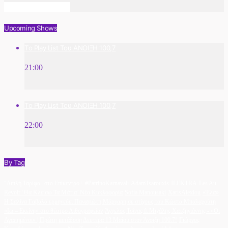
Info And Episodes
Upcoming Shows
Το Play List Του ΑΝΟΙΞΗ 100,7
21:00
Το Play List Του ΑΝΟΙΞΗ 100,7
22:00
By Tag
"Διπλή Ταρίφα" στο Επίκεντρο+
#PatrinoKarnavali
AdamTsarouxis
ILEKTRA
Les Au
Revoir ‘Θα Κλείσω Τα Μάτια’ Νέα Κυκλοφορία
Sofia Manousaki
XarisAlexiou
«Έλα»
Η Σαλίνα Γαβαλά ερμηνεύει Παναγιώτη Μάργαρη σε στίχους του Κώστα Μπαλαχούτη
«Ιω – Εκείνη» στο θέατρο Λιθογραφείον
Άγγελος Τσίγας ft Μιχάλης Χατζηγιάννης - «Οι
Αγαπημένοι» | Πρώτη μετάδοση Δευτέρα 13 Μαΐου στον Άνοιξη 100.7!
Γιώργος