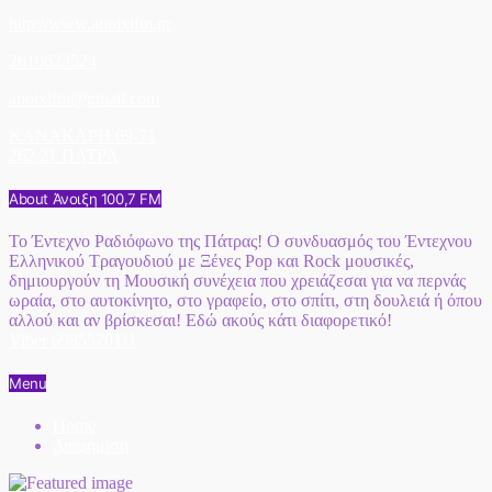
http://www.anoixifm.gr
2610623524
anoixifm@gmail.com
ΚΑΝΑΚΑΡΗ 69-71
262 21 ΠΑΤΡΑ
About Άνοιξη 100,7 FM
Το Έντεχνο Ραδιόφωνο της Πάτρας! Ο συνδυασμός του Έντεχνου
Ελληνικού Τραγουδιού με Ξένες Pop και Rock μουσικές,
δημιουργούν τη Μουσική συνέχεια που χρειάζεσαι για να περνάς
ωραία, στο αυτοκίνητο, στο γραφείο, στο σπίτι, στη δουλειά ή όπου
αλλού και αν βρίσκεσαι! Εδώ ακούς κάτι διαφορετικό!
Viber 6985570111
Menu
Home
Διαφήμιση