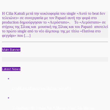
Η Cilia Katrali μετά την κυκλοφορία του single «Αυτό το beat δεν
τελειώνει» σε συνεργασία με τον Papazó αυτή την φορά στο
production δημιούργησαν το «Αερόστατο». Το «Αερόστατο» σε
στίχους της Σίλιας και μουσική της Σίλιας και του Papazó αποτελεί
το πρώτο single από το νέο άλμπουμ της με τίτλο «Πατίνια στο
φεγγάρι» που […]
Main Banner
Latest News
ΣΥΝΝΕΦΑ ΜΠΑΛΟΝΙΑ | ΒΙΟΛΕΤΑ ΙΚΑΡΗ
“Ο Επιθεωρητής Ντρέικ Και Η Μαύρη Χήρα” Στο Θέατρο