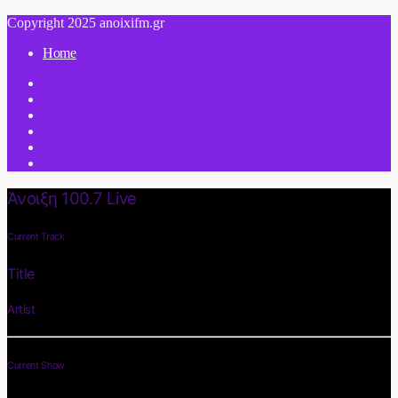
Copyright 2025 anoixifm.gr
Home
Άνοιξη 100.7 Live
Current Track
Title
Artist
Current Show