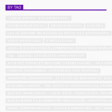
BY TAG
"ΔΙΠΛΉ ΤΑΡΊΦΑ" ΣΤΟ ΕΠΊΚΕΝΤΡΟ+
#PATRINOKARNAVALI
ADAMTSAROUXIS
ILEKTRA
LES AU REVOIR ‘ΘΑ ΚΛΕΊΣΩ ΤΑ ΜΆΤΙΑ’ ΝΈΑ ΚΥΚΛΟΦΟΡΊΑ
SOFIA MANOUSAKI
XARISALEXIOU
«ΈΛΑ» Η ΣΑΛΊΝΑ ΓΑΒΑΛΆ ΕΡΜΗΝΕΎΕΙ ΠΑΝΑΓΙΏΤΗ ΜΆΡΓΑ
«ΙΩ – ΕΚΕΊΝΗ» ΣΤΟ ΘΈΑΤΡΟ ΛΙΘΟΓΡΑΦΕΊΟΝ
ΆΓΓΕΛΟΣ ΤΣΊΓΑΣ FT ΜΙΧΆΛΗΣ ΧΑΤΖΗΓΙΆΝΝΗΣ - «ΟΙ ΑΓΑΠΗΜ
ΓΙΏΡΓΟΣ ΚΑΡΑΔΉΜΟΣ «ΑΝΤΊΓΡΑΦΟ» ΝΈΟ ΤΡΑΓΟΎΔΙ
ΔΗΜΉΤΡΗΣ ΔΗΜΌΠΟΥΛΟΣ 'A4-ΣΤΑΝΤ-ΑΠ ΜΟΝΌΛΟΓΟΣ' ΣΤΟ
ΕΓΚΛΗΜΑ ΛΑΘΟΥΣ - ΤΗΣ ΠΟΛΎΝΑΣ ΓΚΙΩΝΆΚΗ ΣΤΙΣ ΓΡΑΜ
ΚΏΣΤΑΣ ΜΑΚΕΔΌΝΑΣ - «ΛΊΓΟ- ΛΊΓΟ» «FAMAGUSTA» SOU
ΜΆΓΔΑ ΒΑΡΟΎΧΑ & ΔΗΜΉΤΡΗΣ ΜΠΑΣΔΆΝΗΣ «ΚΟΝΤΟΎΛΑ Λ
ΝΊΚΟΣ ΠΟΡΤΟΚΆΛΟΓΛΟΥ - ΙΟΥΛΊΑ ΚΑΡΑΠΑΤΆΚΗ ''ΔΕΝ ΥΠΆ