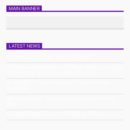
MAIN BANNER
LATEST NEWS
ΣΥΝΝΕΦΑ ΜΠΑΛΟΝΙΑ | ΒΙΟΛΕΤΑ ΙΚΑΡΗ
“Ο Επιθεωρητής Ντρέικ Και Η Μαύρη Χήρα” Στο Θέατρο
Πάνθεον Στις 17 & 18 Οκτωβρίου Στις 21:15
ΤΟ ΤΡΑΠΕΖΙ ΤΗΣ ΜΟΙΡΑΣΙΑΣ ΑΠΟ ΤΗΝ ΕΥΤΥΧΙΑ
ΜΗΤΡΙΤΣΑ
Monsieur Minimal Ft Μαρία Παπαγεωρίου – Λαβ Φορ
Έβερ
ΚΩΣΤΗΣ ΜΑΡΑΒΕΓΙΑΣ / ΠΡΩΤΟΜΑΓΙΑ ΣΤΙΣ 3