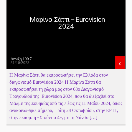
Το Play List Του ΑΝΟΙΞΗ 100,7
Μαρίνα Σάττι – Eurovision
2024
Άνοιξη 100.7
31/10/2023
Η Μαρίνα Σάττι θα εκπροσωπήσει την Ελλάδα στον
διαγωνισμό Eurovision 2024 Η Μαρίνα Σάττι θα
εκπροσωπήσει τη χώρα μας στον 68ο Διαγωνισμό
Τραγουδιού της Eurovision 2024, που θα διεξαχθεί στο
Μάλμε της Σουηδίας από τις 7 έως τις 11 Μαΐου 2024, όπως
ανακοινώθηκε σήμερα, Τρίτη 24 Οκτωβρίου, στην ΕΡΤ1,
στην εκπομπή «Στούντιο 4», με τη Νάνσυ […]