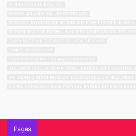
Ο ΜΠΟΓΙΑΤΖΗΣ ΈΡΧΕΤΑΙ
ΠΈΝΝΥ ΜΠΑΛΤΑΤΖΉ - ΤΑ ΠΆΝΤΑ ΣΟΥ
ΠΑΥΛΊΝΑ ΒΟΥΛΓΑΡΆΚΗ ΜΕ ΤΗΝ ΔΉΜΗΤΡΑ ΓΑΛΆΝΗ «ΚΑΡΔΙΆ
ΠΕΡΠΆΤΗΜΑ ΣΤΗ ΠΆΤΡΑ... ΚΑΙ Η ΣΥΝΈΝΤΕΥΞΗ ΜΕ ΤΟΝ Θ
ΣΊΛΙΑ ΚΑΤΡΑΛΉ 'ΑΕΡΌΣΤΑΤΟ' NEW RELEASE
ΣΟΦΊΑ ΜΑΝΟΥΣΆΚΗ
ΣΥΝΈΝΤΕΥΞΗ ΜΕ ΤΗΝ ΜΆΓΔΑ ΒΑΡΟΎΧΑ
ΤΗΣ ΟΜΟΡΦΙΆΣ ΤΟ ΆΓΡΙΟ ΦΙΛΊ... ΕΡΜΗΝΕΎΕΙ Ο ΘΟΔΩΡΉΣ
ΤΟ 'ΘΈΑΤΡΟ ΛΙΘΟΓΡΑΦΕΊΟΝ' ΠΑΡΟΥΣΙΆΖΕΙ ΤΟ 'ΦΕΣΤΙΒΆ
ΧΆΡΗΣ ΒΑΡΘΑΚΟΎΡΗΣ & ΓΙΆΝΝΗΣ ΒΑΡΔΉΣ LIVE ΣΤΟ ROYA
Pages