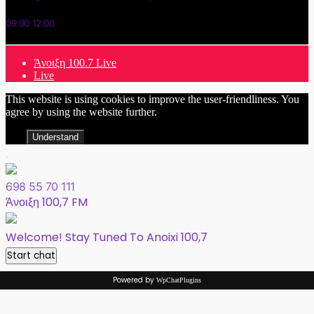
09:00
12:00
Άνοιξη 100.7 Live
Live
This website is using cookies to improve the user-friendliness. You
agree by using the website further.
Understand
698 55 70 111
Άνοιξη 100,7 FM
Welcome! Stay Tuned To Anoixi 100,7
Start chat
Powered by
WpChatPlugins