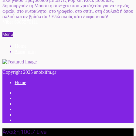
Ελληνικού Τραγουδιού με Ξένες Pop και Rock μουσικές,
δημιουργούν τη Μουσική συνέχεια που χρειάζεσαι για να περνάς
ωραία, στο αυτοκίνητο, στο γραφείο, στο σπίτι, στη δουλειά ή όπου
αλλού και αν βρίσκεσαι! Εδώ ακούς κάτι διαφορετικό!
Viber 6985570111
Menu
Home
Διαφήμιση
Copyright 2025 anoixifm.gr
Home
Άνοιξη 100.7 Live