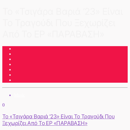
To «Τσιγάρα Βαριά ‘23» Είναι
Το Τραγούδι Που Ξεχωρίζει
Από Το EP «ΠΑΡΑΒΑΣΗ»
Music
0
To «Τσιγάρα Βαριά ‘23» Είναι Το Τραγούδι Που
Ξεχωρίζει Από Το EP «ΠΑΡΑΒΑΣΗ»