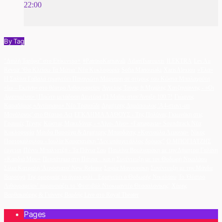
22:00
By Tag
"Διπλή Ταρίφα" στο Επίκεντρο+
#PatrinoKarnavali
AdamTsarouxis
ILEKTRA
Les Au
Revoir ‘Θα Κλείσω Τα Μάτια’ Νέα Κυκλοφορία
Sofia Manousaki
XarisAlexiou
«Έλα»
Η Σαλίνα Γαβαλά ερμηνεύει Παναγιώτη Μάργαρη σε στίχους του Κώστα Μπαλαχούτη
«Ιω – Εκείνη» στο θέατρο Λιθογραφείον
Άγγελος Τσίγας ft Μιχάλης Χατζηγιάννης - «Οι
Αγαπημένοι» | Πρώτη μετάδοση Δευτέρα 13 Μαΐου στον Άνοιξη 100.7!
Γιώργος
Καραδήμος «Αντίγραφο» Νέο Τραγούδι
Δημήτρης Δημόπουλος 'A4-σταντ-απ
Μονόλογος' στο Θέατρο Act
ΕΓΚΛΗΜΑ ΛΑΘΟΥΣ - Της Πολύνας Γκιωνάκη στις
Γραμμές Τέχνης
Κώστας Μακεδόνας - «Λίγο- Λίγο» «Famagusta» Soundtrack Νέα
Κυκλοφορία
Μάγδα Βαρούχα & Δημήτρης Μπασδάνης «Κοντούλα Λεμονιά»
Νίκος
Πορτοκάλογλου - Ιουλία Καραπατάκη ''Δεν υπάρχει άλλος δρόμος''
Ο ΜΠΟΓΙΑΤΖΗΣ
έρχεται
Πέννυ Μπαλτατζή - Τα Πάντα Σου
Παυλίνα Βουλγαράκη με την Δήμητρα Γαλάνη
«Καρδιά Μου»
Περπάτημα στη Πάτρα... και η Συνέντευξη με τον Θοδωρή Νικολάου
Σίλια Κατραλή 'Αερόστατο' New Release
Σοφία Μανουσάκη
Συνέντευξη με την Μάγδα
Βαρούχα
Της ομορφιάς το άγριο φιλί... Ερμηνεύει ο Θοδωρής Νικολάου
Το 'Θέατρο
Λιθογραφείον' παρουσιάζει το 'Φεστιβάλ Ντοκιμαντέρ Θεσσαλονίκης'
Χάρης
Βαρθακούρης & Γιάννης Βαρδής Live στο Royal Theater
Pages