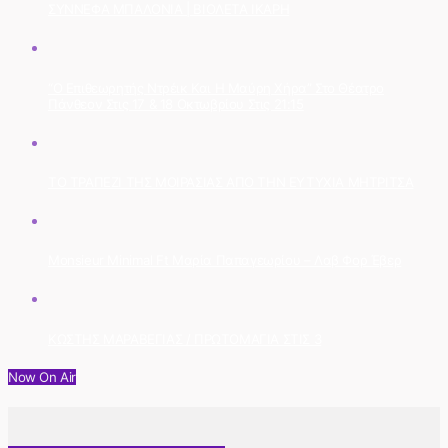
ΣΥΝΝΕΦΑ ΜΠΑΛΟΝΙΑ | ΒΙΟΛΕΤΑ ΙΚΑΡΗ
“Ο Επιθεωρητής Ντρέικ Και Η Μαύρη Χήρα” Στο Θέατρο
Πάνθεον Στις 17 & 18 Οκτωβρίου Στις 21:15
ΤΟ ΤΡΑΠΕΖΙ ΤΗΣ ΜΟΙΡΑΣΙΑΣ ΑΠΟ ΤΗΝ ΕΥΤΥΧΙΑ ΜΗΤΡΙΤΣΑ
Monsieur Minimal Ft Μαρία Παπαγεωρίου – Λαβ Φορ Έβερ
ΚΩΣΤΗΣ ΜΑΡΑΒΕΓΙΑΣ / ΠΡΩΤΟΜΑΓΙΑ ΣΤΙΣ 3
Now On Air