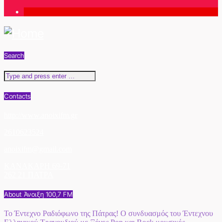
1
Search
Contacts
http://www.anoixifm.gr
2610623524
anoixifm@gmail.com
ΚΑΝΑΚΑΡΗ 69-71
262 21 ΠΑΤΡΑ
About Άνοιξη 100,7 FM
Το Έντεχνο Ραδιόφωνο της Πάτρας! Ο συνδυασμός του Έντεχνου