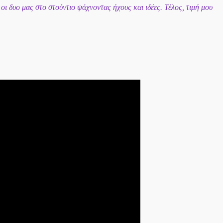
 δυο μας στο στούντιο ψάχνοντας ήχους και ιδέες. Τέλος, τιμή μου