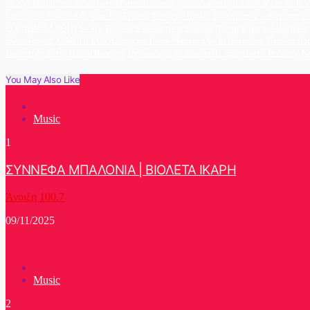
"Διπλή Ταρίφα" στο Επίκεντρο+
#PatrinoKarnavali
AdamTsarouxis
ILEKTRA
Les Au Rev
Εκείνη» στο θέατρο Λιθογραφείον
Άγγελος Τσίγας ft Μιχάλης Χατζηγιάννης - «Οι Αγαπημέ
ΕΓΚΛΗΜΑ ΛΑΘΟΥΣ - Της Πολύνας Γκιωνάκη στις Γραμμές Τέχνης
Κώστας Μακεδόνας 
άλλος δρόμος''
Ο ΜΠΟΓΙΑΤΖΗΣ έρχεται
Πέννυ Μπαλτατζή - Τα Πάντα Σου
Παυλίνα Βο
Συνέντευξη με την Μάγδα Βαρούχα
Της ομορφιάς το άγριο φιλί... Ερμηνεύει ο Θοδωρής Ν
You May Also Like
Music
1
ΣΥΝΝΕΦΑ ΜΠΑΛΟΝΙΑ | ΒΙΟΛΕΤΑ ΙΚΑΡΗ
Άνοιξη 100.7
09/11/2025
Music
2