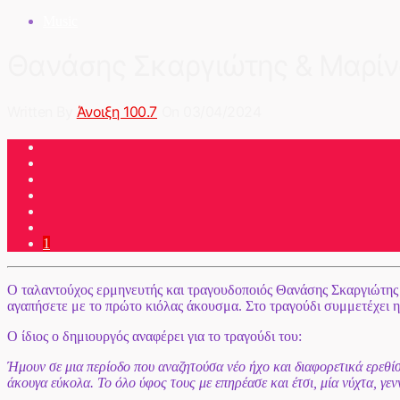
Music
Θανάσης Σκαργιώτης & Μαρίν
Written By
Άνοιξη 100.7
On 03/04/2024
1
Ο ταλαντούχος ερμηνευτής και τραγουδοποιός Θανάσης Σκαργιώτης πα
αγαπήσετε με το πρώτο κιόλας άκουσμα. Στο τραγούδι συμμετέχει 
Ο ίδιος ο δημιουργός αναφέρει για το τραγούδι του:
Ήμουν σε μια περίοδο που αναζητούσα νέο ήχο και διαφορετικά ερεθί
άκουγα εύκολα. Το όλο ύφος τους με επηρέασε και έτσι, μία νύχτα, γ