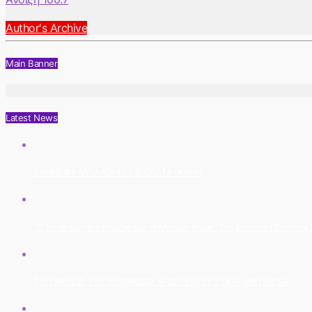
Author's Archive
Main Banner
Latest News
ΣΥΝΝΕΦΑ ΜΠΑΛΟΝΙΑ | ΒΙΟΛΕΤΑ ΙΚΑΡΗ
“Ο Επιθεωρητής Ντρέικ Και Η Μαύρη Χήρα” Στο Θέατρο Πάνθεον Στ
ΤΟ ΤΡΑΠΕΖΙ ΤΗΣ ΜΟΙΡΑΣΙΑΣ ΑΠΟ ΤΗΝ ΕΥΤΥΧΙΑ ΜΗΤΡΙΤΣΑ