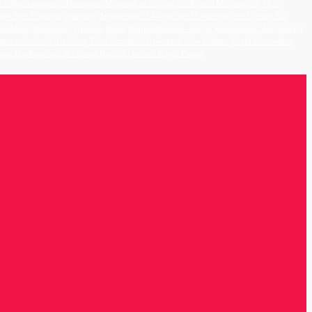
 Γαβαλά ερμηνεύει Παναγιώτη Μάργαρη σε στίχους του Κώστα Μπαλαχούτη
«Ιω –
φο» Νέο Τραγούδι
Δημήτρης Δημόπουλος 'A4-σταντ-απ Μονόλογος' στο Θέατρο Act
ασδάνης «Κοντούλα Λεμονιά»
Νίκος Πορτοκάλογλου - Ιουλία Καραπατάκη ''Δεν υπάρχει
η με τον Θοδωρή Νικολάου
Σίλια Κατραλή 'Αερόστατο' New Release
Σοφία Μανουσάκη
ρης Βαρθακούρης & Γιάννης Βαρδής Live στο Royal Theater