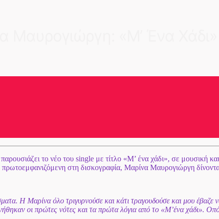
α Μαυρογιώργη: «Μ’ Ένα Χάδι»
ρουσιάζει το νέο του single με τίτλο «Μ’ ένα χάδι», σε μουσική και
η πρωτοεμφανιζόμενη στη δισκογραφία, Μαρίνα Μαυρογιώργη δίνοντα
σματα. Η Μαρίνα όλο τριγυρνούσε και κάτι τραγουδούσε και μου έβαζε 
εννήθηκαν οι πρώτες νότες και τα πρώτα λόγια από το «Μ’ένα χάδι». Ο