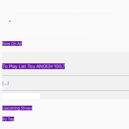
Monsieur Minimal Ft Μαρία Παπαγεωρίου – Λαβ Φορ Έβερ
ΚΩΣΤΗΣ ΜΑΡΑΒΕΓΙΑΣ / ΠΡΩΤΟΜΑΓΙΑ ΣΤΙΣ 3
Now On Air
Το Play List Του ΑΝΟΙΞΗ 100,7
[...]
Info And Episodes
Upcoming Shows
By Tag