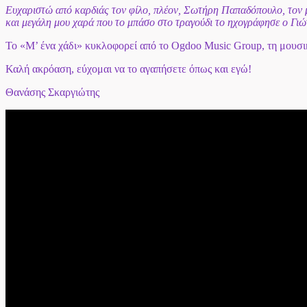
Ευχαριστώ από καρδιάς τον φίλο, πλέον, Σωτήρη Παπαδόπουλο, τον μα
και μεγάλη μου χαρά που το μπάσο στο τραγούδι το ηχογράφησε ο Γι
Το «Μ’ ένα χάδι» κυκλοφορεί από το Ogdoo Music Group, τη μουσικ
Καλή ακρόαση, εύχομαι να το αγαπήσετε όπως και εγώ!
Θανάσης Σκαργιώτης