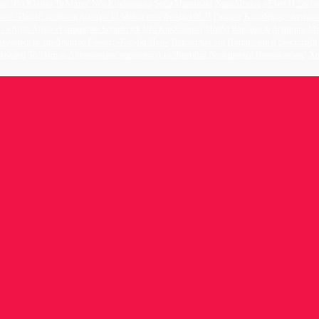
oir ‘Θα Κλείσω Τα Μάτια’ Νέα Κυκλοφορία
Sofia Manousaki
XarisAlexiou
«Έλα» Η Σαλίνα
νοι» | Πρώτη μετάδοση Δευτέρα 13 Μαΐου στον Άνοιξη 100.7!
Γιώργος Καραδήμος «Αντίγρα
- «Λίγο- Λίγο» «Famagusta» Soundtrack Νέα Κυκλοφορία
Μάγδα Βαρούχα & Δημήτρης Μπ
υλγαράκη με την Δήμητρα Γαλάνη «Καρδιά Μου»
Περπάτημα στη Πάτρα... και η Συνέντευξ
ικολάου
Το 'Θέατρο Λιθογραφείον' παρουσιάζει το 'Φεστιβάλ Ντοκιμαντέρ Θεσσαλονίκης'
Χά