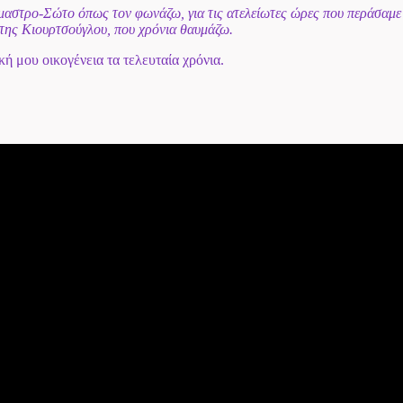
στρο-Σώτο όπως τον φωνάζω, για τις ατελείωτες ώρες που περάσαμε οι
ώτης Κιουρτσούγλου, που χρόνια θαυμάζω.
ή μου οικογένεια τα τελευταία χρόνια.