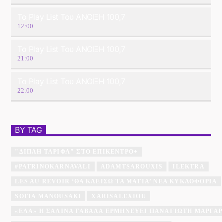
Το Play List Του ΑΝΟΙΞΗ 100,7
12:00
Το Play List Του ΑΝΟΙΞΗ 100,7
21:00
Το Play List Του ΑΝΟΙΞΗ 100,7
22:00
BY TAG
"ΔΙΠΛΉ ΤΑΡΊΦΑ" ΣΤΟ ΕΠΊΚΕΝΤΡΟ+
#PATRINOKARNAVALI
ADAMTSAROUXIS
ILEKTRA
LES AU REVOIR ‘ΘΑ ΚΛΕΊΣΩ ΤΑ ΜΆΤΙΑ’ ΝΈΑ ΚΥΚΛΟΦΟΡΊΑ
SOFIA MANOUSAKI
XARISALEXIOU
«ΈΛΑ» Η ΣΑΛΊΝΑ ΓΑΒΑΛΆ ΕΡΜΗΝΕΎΕΙ ΠΑΝΑΓΙΏΤΗ ΜΆΡΓΑ