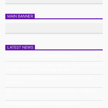
MAIN BANNER
LATEST NEWS
ΣΥΝΝΕΦΑ ΜΠΑΛΟΝΙΑ | ΒΙΟΛΕΤΑ ΙΚΑΡΗ
“Ο Επιθεωρητής Ντρέικ Και Η Μαύρη Χήρα” Στο Θέατρο
Πάνθεον Στις 17 & 18 Οκτωβρίου Στις 21:15
ΤΟ ΤΡΑΠΕΖΙ ΤΗΣ ΜΟΙΡΑΣΙΑΣ ΑΠΟ ΤΗΝ ΕΥΤΥΧΙΑ
ΜΗΤΡΙΤΣΑ
Monsieur Minimal Ft Μαρία Παπαγεωρίου – Λαβ Φορ
Έβερ
ΚΩΣΤΗΣ ΜΑΡΑΒΕΓΙΑΣ / ΠΡΩΤΟΜΑΓΙΑ ΣΤΙΣ 3