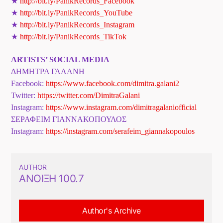
★
http://bit.ly/PanikRecords_
Facebook
★
http://bit.ly/PanikRecords_
YouTube
★
http://bit.ly/PanikRecords_
Instagram
★
http://bit.ly/PanikRecords_
TikTok
ARTISTS’ SOCIAL MEDIA
ΔΗΜΗΤΡΑ ΓΑΛΑΝΗ
Facebook:
https://www.
facebook.com/dimitra.galani2
Twitter:
https://twitter.com/
DimitraGalani
Instagram:
https://www.
instagram.com/
dimitragalaniofficial
ΣΕΡΑΦΕΙΜ ΓΙΑΝΝΑΚΟΠΟΥΛΟΣ
Instagram:
https://instagram.
com/serafeim_giannakopoulos
AUTHOR
ΆΝΟΙΞΗ 100.7
Author's Archive