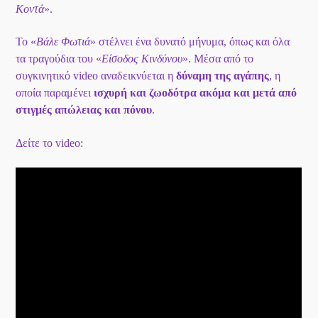
Κοντά
».
Το «
Βάλε Φωτιά
» στέλνει ένα δυνατό μήνυμα, όπως και όλα
τα τραγούδια του «
Είσοδος Κινδύνου
». Μέσα από το
συγκινητικό video αναδεικνύεται η
δύναμη της αγάπης
, η
οποία παραμένει
ισχυρή και ζωοδότρα ακόμα και μετά από
στιγμές απώλειας και πόνου
.
Δείτε το video: