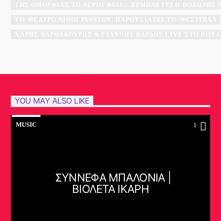
ΤΗΣ ΟΜΟΡΦΙΆΣ ΤΟ ΆΓΡΙΟ ΦΙΛΊ... ΕΡΜΗΝΕΎΕΙ Ο ΘΟΔΩΡΉΣ
ΤΟ 'ΘΈΑΤΡΟ ΛΙΘΟΓΡΑΦΕΊΟΝ' ΠΑΡΟΥΣΙΆΖΕΙ ΤΟ 'ΦΕΣΤΙΒΆ
ΧΆΡΗΣ ΒΑΡΘΑΚΟΎΡΗΣ & ΓΙΆΝΝΗΣ ΒΑΡΔΉΣ LIVE ΣΤΟ ROYA
YOU MAY ALSO LIKE
MUSIC
1
ΣΥΝΝΕΦΑ ΜΠΑΛΟΝΙΑ |
ΒΙΟΛΕΤΑ ΙΚΑΡΗ