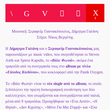
Το Play List Του ΑΝΟΙΞΗ 100,7
1
Μουσική: Σεραφείμ Γιαννακόπουλος, Δήμητρα Γαλάνη
Στίχοι: Νίκος Βεργέτης
Η
Δήμητρα Γαλάνη
και ο
Σεραφείμ Γιαννακόπουλος
μας
παρουσιάζουν με music video, που σκηνοθέτησαν οι Steven
Airth και Spiros Kapsilis, το
«
Βάλε Φωτιά
»
, ακόμα ένα
τραγούδι από τη συνεργασία τους στο
album με τίτλο
«
Είσοδος Κινδύνου
»
, που κυκλοφορεί από την Panik Οxygen.
Το «
Βάλε Φωτιά
» είναι το
νέο single από το album
, το οποίο
ξεδιπλώνει την πρώτη δισκογραφική συνάντηση των δύο
καλλιτεχνών, που γνωρίζονται και συνεργάζονται από παλιά,
μέσα από 9 τραγούδια. Προηγήθηκαν τα «
Ένα Λεπτό
», «
Η
Θηλιά
»,
«Δον Κιχώτης
», «
Μόνο Για Μια Στιγμή
» και «
Έλα