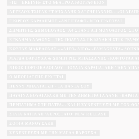
«ΙΩ – ΕΚΕΊΝΗ» ΣΤΟ ΘΈΑΤΡΟ ΛΙΘΟΓΡΑΦΕΊΟΝ
ΆΓΓΕΛΟΣ ΤΣΊΓΑΣ FT ΜΙΧΆΛΗΣ ΧΑΤΖΗΓΙΆΝΝΗΣ - «ΟΙ ΑΓΑΠΗΜ
ΓΙΏΡΓΟΣ ΚΑΡΑΔΉΜΟΣ «ΑΝΤΊΓΡΑΦΟ» ΝΈΟ ΤΡΑΓΟΎΔΙ
ΔΗΜΉΤΡΗΣ ΔΗΜΌΠΟΥΛΟΣ 'A4-ΣΤΑΝΤ-ΑΠ ΜΟΝΌΛΟΓΟΣ' ΣΤΟ
ΕΓΚΛΗΜΑ ΛΑΘΟΥΣ - ΤΗΣ ΠΟΛΎΝΑΣ ΓΚΙΩΝΆΚΗ ΣΤΙΣ ΓΡΑΜ
ΚΏΣΤΑΣ ΜΑΚΕΔΌΝΑΣ - «ΛΊΓΟ- ΛΊΓΟ» «FAMAGUSTA» SOU
ΜΆΓΔΑ ΒΑΡΟΎΧΑ & ΔΗΜΉΤΡΗΣ ΜΠΑΣΔΆΝΗΣ «ΚΟΝΤΟΎΛΑ Λ
ΝΊΚΟΣ ΠΟΡΤΟΚΆΛΟΓΛΟΥ - ΙΟΥΛΊΑ ΚΑΡΑΠΑΤΆΚΗ ''ΔΕΝ ΥΠΆ
Ο ΜΠΟΓΙΑΤΖΗΣ ΈΡΧΕΤΑΙ
ΠΈΝΝΥ ΜΠΑΛΤΑΤΖΉ - ΤΑ ΠΆΝΤΑ ΣΟΥ
ΠΑΥΛΊΝΑ ΒΟΥΛΓΑΡΆΚΗ ΜΕ ΤΗΝ ΔΉΜΗΤΡΑ ΓΑΛΆΝΗ «ΚΑΡΔΙΆ
ΠΕΡΠΆΤΗΜΑ ΣΤΗ ΠΆΤΡΑ... ΚΑΙ Η ΣΥΝΈΝΤΕΥΞΗ ΜΕ ΤΟΝ Θ
ΣΊΛΙΑ ΚΑΤΡΑΛΉ 'ΑΕΡΌΣΤΑΤΟ' NEW RELEASE
ΣΟΦΊΑ ΜΑΝΟΥΣΆΚΗ
ΣΥΝΈΝΤΕΥΞΗ ΜΕ ΤΗΝ ΜΆΓΔΑ ΒΑΡΟΎΧΑ