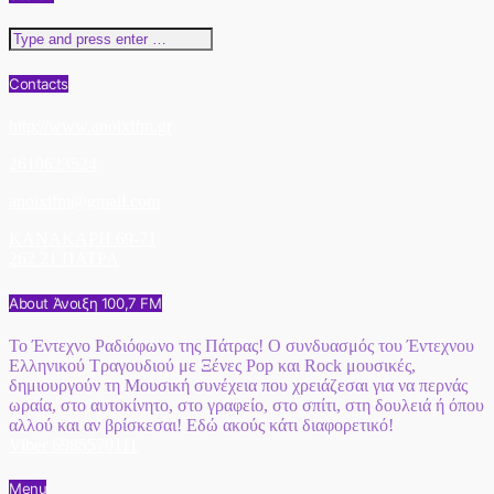
Contacts
http://www.anoixifm.gr
2610623524
anoixifm@gmail.com
ΚΑΝΑΚΑΡΗ 69-71
262 21 ΠΑΤΡΑ
About Άνοιξη 100,7 FM
Το Έντεχνο Ραδιόφωνο της Πάτρας! Ο συνδυασμός του Έντεχνου
Ελληνικού Τραγουδιού με Ξένες Pop και Rock μουσικές,
δημιουργούν τη Μουσική συνέχεια που χρειάζεσαι για να περνάς
ωραία, στο αυτοκίνητο, στο γραφείο, στο σπίτι, στη δουλειά ή όπου
αλλού και αν βρίσκεσαι! Εδώ ακούς κάτι διαφορετικό!
Viber 6985570111
Menu