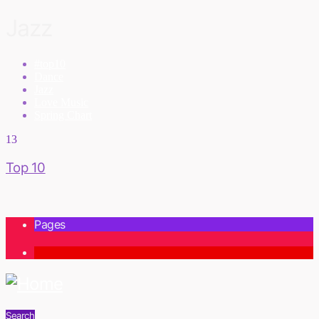
Jazz
#top10
Dance
Jazz
Love Music
Spring Chart
13
Top 10
Pages
1
Search