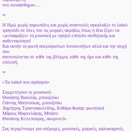
στο συναίσθημα»…
∞
Η Ηρώ χωρίς παρωπίδες και χωρίς αναστολές αγκαλιάζει το λαϊκό
τραγούδι σε όλες του τις μορφές ακριβώς όπως η ίδια ξέρει να
«μεταφράζει» τη μουσική με υψηλό επίπεδο αισθητικής και
αυθεντικότητα!
Και αυτήν τη φωνή απεριόριστων δυνατοτήτων αλλά και την ψυχή
που
αποτυπώνεται σε κάθε της βλέμμα, κάθε της ήχο και κάθε της
επιλογή.
∞
«Τα λαϊκά που αγάπησα»
Συμμετέχουν οι μουσικοί:
Θανάσης Βασιλάς, μπουζούκι
Γιάννης Ματσούκας, μπουζούκι
Δημήτρης Τριανταφυλλίδης, Κιθάρα &amp; φωνητικά
Μάριος Μαρνελάκης, Μπάσο
Θανάσης Κελεπούρης, ακορντεόν
Σας περιμένουμε για υπέροχες, μουσικές, μαγικές, καλοκαιρινές