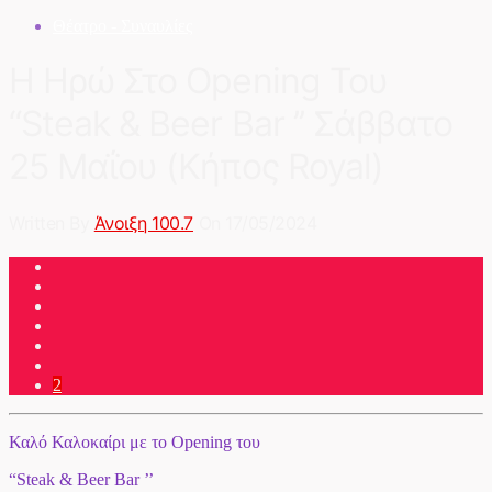
Θέατρο - Συναυλίες
Η Ηρώ Στο Opening Του
“Steak & Beer Bar ’’ Σάββατο
25 Μαΐου (Κήπος Royal)
Written By
Άνοιξη 100.7
On 17/05/2024
2
Καλό Καλοκαίρι με το Opening του
“Steak & Beer Bar ’’