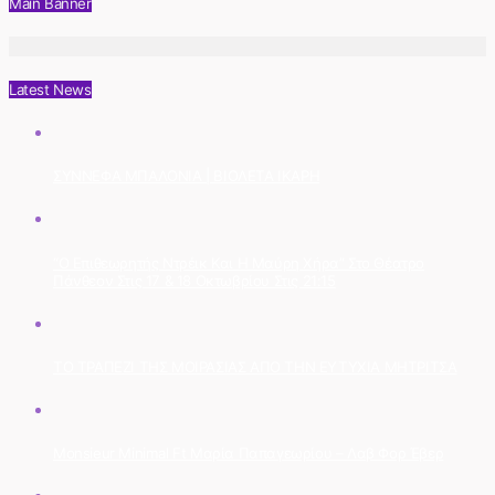
Main Banner
Latest News
ΣΥΝΝΕΦΑ ΜΠΑΛΟΝΙΑ | ΒΙΟΛΕΤΑ ΙΚΑΡΗ
“Ο Επιθεωρητής Ντρέικ Και Η Μαύρη Χήρα” Στο Θέατρο
Πάνθεον Στις 17 & 18 Οκτωβρίου Στις 21:15
ΤΟ ΤΡΑΠΕΖΙ ΤΗΣ ΜΟΙΡΑΣΙΑΣ ΑΠΟ ΤΗΝ ΕΥΤΥΧΙΑ ΜΗΤΡΙΤΣΑ
Monsieur Minimal Ft Μαρία Παπαγεωρίου – Λαβ Φορ Έβερ