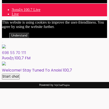
Άνοιξη 100.7 Live
Live
This website is using cookies to improve the user-friendliness. You
agree by using the website further.
Understand
698 55 70 111
Άνοιξη 100,7 FM
Welcome! Stay Tuned To Anoixi 100,7
Start chat
Powered by
WpChatPlugins