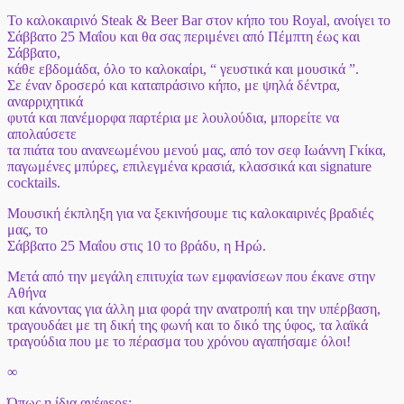
Το καλοκαιρινό Steak & Beer Bar στον κήπο του Royal, ανοίγει το
Σάββατο 25 Μαΐου και θα σας περιμένει από Πέμπτη έως και
Σάββατο,
κάθε εβδομάδα, όλο το καλοκαίρι, “ γευστικά και μουσικά ”.
Σε έναν δροσερό και καταπράσινο κήπο, με ψηλά δέντρα,
αναρριχητικά
φυτά και πανέμορφα παρτέρια με λουλούδια, μπορείτε να
απολαύσετε
τα πιάτα του ανανεωμένου μενού μας, από τον σεφ Ιωάννη Γκίκα,
παγωμένες μπύρες, επιλεγμένα κρασιά, κλασσικά και signature
cocktails.
Μουσική έκπληξη για να ξεκινήσουμε τις καλοκαιρινές βραδιές
μας, το
Σάββατο 25 Μαΐου στις 10 το βράδυ, η Ηρώ.
Μετά από την μεγάλη επιτυχία των εμφανίσεων που έκανε στην
Αθήνα
και κάνοντας για άλλη μια φορά την ανατροπή και την υπέρβαση,
τραγουδάει με τη δική της φωνή και το δικό της ύφος, τα λαϊκά
τραγούδια που με το πέρασμα του χρόνου αγαπήσαμε όλοι!
∞
Όπως η ίδια ανέφερε: