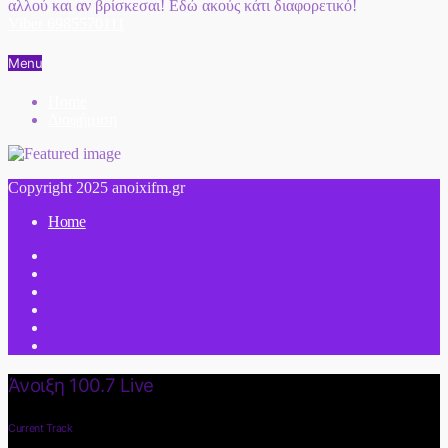
αλλού και αν βρίσκεσαι! Εδώ ακούς κάτι διαφορετικό!
Viber 6985570111
Menu
Home
Διαφήμιση
Copyright 2025 anoixifm.gr
Home
Άνοιξη 100.7 Live
Current Track