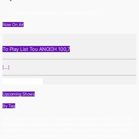
ΚΩΣΤΗΣ ΜΑΡΑΒΕΓΙΑΣ / ΠΡΩΤΟΜΑΓΙΑ ΣΤΙΣ 3
Now On Air
Το Play List Του ΑΝΟΙΞΗ 100,7
[...]
Info And Episodes
Upcoming Shows
By Tag
"Διπλή Ταρίφα" στο Επίκεντρο+
#PatrinoKarnavali
AdamTsarouxis
ILEKTRA
Les Au
Revoir ‘Θα Κλείσω Τα Μάτια’ Νέα Κυκλοφορία
Sofia Manousaki
XarisAlexiou
«Έλα»
Η Σαλίνα Γαβαλά ερμηνεύει Παναγιώτη Μάργαρη σε στίχους του Κώστα Μπαλαχούτη
«Ιω – Εκείνη» στο θέατρο Λιθογραφείον
Άγγελος Τσίγας ft Μιχάλης Χατζηγιάννης - «Οι