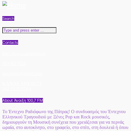
Search
Contacts
http://www.anoixifm.gr
2610623524
anoixifm@gmail.com
ΚΑΝΑΚΑΡΗ 69-71
262 21 ΠΑΤΡΑ
About Άνοιξη 100,7 FM
Το Έντεχνο Ραδιόφωνο της Πάτρας! Ο συνδυασμός του Έντεχνου
Ελληνικού Τραγουδιού με Ξένες Pop και Rock μουσικές,
δημιουργούν τη Μουσική συνέχεια που χρειάζεσαι για να περνάς
ωραία, στο αυτοκίνητο, στο γραφείο, στο σπίτι, στη δουλειά ή όπου