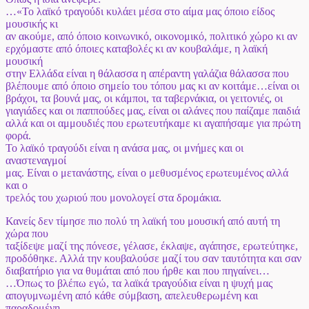
…«Το λαϊκό τραγούδι κυλάει μέσα στο αίμα μας όποιο είδος
μουσικής κι
αν ακούμε, από όποιο κοινωνικό, οικονομικό, πολιτικό χώρο κι αν
ερχόμαστε από όποιες καταβολές κι αν κουβαλάμε, η λαϊκή
μουσική
στην Ελλάδα είναι η θάλασσα η απέραντη γαλάζια θάλασσα που
βλέπουμε από όποιο σημείο του τόπου μας κι αν κοιτάμε…είναι οι
βράχοι, τα βουνά μας, οι κάμποι, τα ταβερνάκια, οι γειτονιές, οι
γιαγιάδες και οι παππούδες μας, είναι οι αλάνες που παίζαμε παιδιά
αλλά και οι αμμουδιές που ερωτευτήκαμε κι αγαπήσαμε για πρώτη
φορά.
Το λαϊκό τραγούδι είναι η ανάσα μας, οι μνήμες και οι
αναστεναγμοί
μας. Είναι ο μετανάστης, είναι ο μεθυσμένος ερωτευμένος αλλά
και ο
τρελός του χωριού που μονολογεί στα δρομάκια.
Κανείς δεν τίμησε πιο πολύ τη λαϊκή του μουσική από αυτή τη
χώρα που
ταξίδεψε μαζί της πόνεσε, γέλασε, έκλαψε, αγάπησε, ερωτεύτηκε,
προδόθηκε. Αλλά την κουβαλούσε μαζί του σαν ταυτότητα και σαν
διαβατήριο για να θυμάται από που ήρθε και που πηγαίνει…
…Όπως το βλέπω εγώ, τα λαϊκά τραγούδια είναι η ψυχή μας
απογυμνωμένη από κάθε σύμβαση, απελευθερωμένη και
παραδομένη