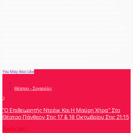
Αγαπημένοι» | Πρώτη μετάδοση Δευτέρα 13 Μαΐου στον Άνοιξη 100.7!
Γιώργος
Καραδήμος «Αντίγραφο» Νέο Τραγούδι
Δημήτρης Δημόπουλος 'A4-σταντ-απ
Μονόλογος' στο Θέατρο Act
ΕΓΚΛΗΜΑ ΛΑΘΟΥΣ - Της Πολύνας Γκιωνάκη στις
Γραμμές Τέχνης
Κώστας Μακεδόνας - «Λίγο- Λίγο» «Famagusta» Soundtrack Νέα
Κυκλοφορία
Μάγδα Βαρούχα & Δημήτρης Μπασδάνης «Κοντούλα Λεμονιά»
Νίκος
Πορτοκάλογλου - Ιουλία Καραπατάκη ''Δεν υπάρχει άλλος δρόμος''
Ο ΜΠΟΓΙΑΤΖΗΣ
έρχεται
Πέννυ Μπαλτατζή - Τα Πάντα Σου
Παυλίνα Βουλγαράκη με την Δήμητρα Γαλάνη
«Καρδιά Μου»
Περπάτημα στη Πάτρα... και η Συνέντευξη με τον Θοδωρή Νικολάου
Σίλια Κατραλή 'Αερόστατο' New Release
Σοφία Μανουσάκη
Συνέντευξη με την Μάγδα
Βαρούχα
Της ομορφιάς το άγριο φιλί... Ερμηνεύει ο Θοδωρής Νικολάου
Το 'Θέατρο
Λιθογραφείον' παρουσιάζει το 'Φεστιβάλ Ντοκιμαντέρ Θεσσαλονίκης'
Χάρης
Βαρθακούρης & Γιάννης Βαρδής Live στο Royal Theater
You May Also Like
Θέατρο - Συναυλίες
2
“Ο Επιθεωρητής Ντρέικ Και Η Μαύρη Χήρα” Στο
Θέατρο Πάνθεον Στις 17 & 18 Οκτωβρίου Στις 21:15
Άνοιξη 100.7