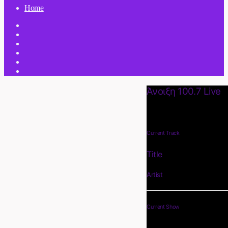
Home
Άνοιξη 100.7 Live
Current Track
Title
Artist
Current Show