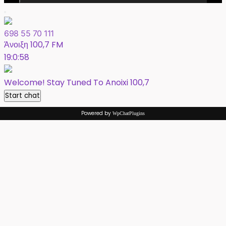
698 55 70 111
Άνοιξη 100,7 FM
19:0:58
Welcome! Stay Tuned To Anoixi 100,7
Start chat
Powered by
WpChatPlugins