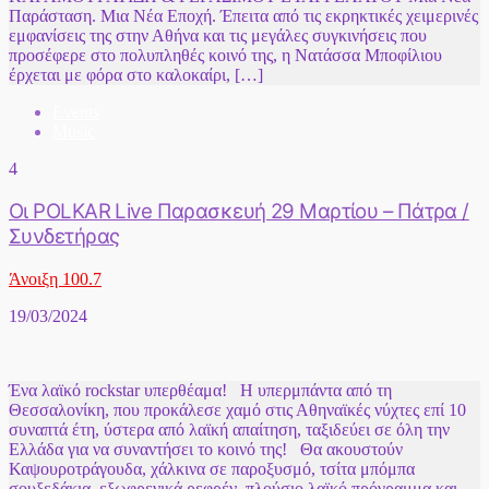
Παράσταση. Μια Νέα Εποχή. Έπειτα από τις εκρηκτικές χειμερινές
εμφανίσεις της στην Αθήνα και τις μεγάλες συγκινήσεις που
προσέφερε στο πολυπληθές κοινό της, η Νατάσσα Μποφίλιου
έρχεται με φόρα στο καλοκαίρι, […]
Events
Music
4
Οι POLKAR Live Παρασκευή 29 Μαρτίου – Πάτρα /
Συνδετήρας
Άνοιξη 100.7
19/03/2024
Ένα λαϊκό rockstar υπερθέαμα! Η υπερμπάντα από τη
Θεσσαλονίκη, που προκάλεσε χαμό στις Αθηναϊκές νύχτες επί 10
συναπτά έτη, ύστερα από λαϊκή απαίτηση, ταξιδεύει σε όλη την
Ελλάδα για να συναντήσει το κοινό της! Θα ακουστούν
Καψουροτράγουδα, χάλκινα σε παροξυσμό, τσίτα μπόμπα
σουξεδάκια, εξωφρενικά ρεφρέν, πλούσιο λαϊκό πρόγραμμα και