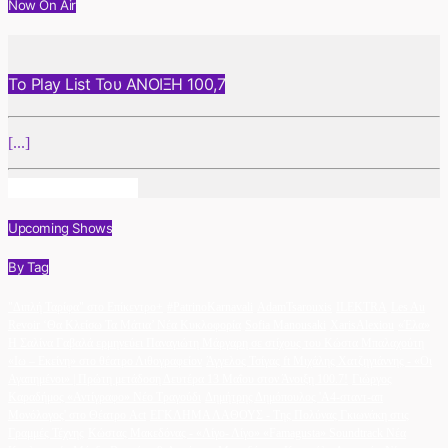
Now On Air
Το Play List Του ΑΝΟΙΞΗ 100,7
[...]
Info And Episodes
Upcoming Shows
By Tag
"Διπλή Ταρίφα" στο Επίκεντρο+
#PatrinoKarnavali
AdamTsarouxis
ILEKTRA
Les Au
Revoir ‘Θα Κλείσω Τα Μάτια’ Νέα Κυκλοφορία
Sofia Manousaki
XarisAlexiou
«Έλα»
Η Σαλίνα Γαβαλά ερμηνεύει Παναγιώτη Μάργαρη σε στίχους του Κώστα Μπαλαχούτη
«Ιω – Εκείνη» στο θέατρο Λιθογραφείον
Άγγελος Τσίγας ft Μιχάλης Χατζηγιάννης - «Οι
Αγαπημένοι» | Πρώτη μετάδοση Δευτέρα 13 Μαΐου στον Άνοιξη 100.7!
Γιώργος
Καραδήμος «Αντίγραφο» Νέο Τραγούδι
Δημήτρης Δημόπουλος 'A4-σταντ-απ
Μονόλογος' στο Θέατρο Act
ΕΓΚΛΗΜΑ ΛΑΘΟΥΣ - Της Πολύνας Γκιωνάκη στις
Γραμμές Τέχνης
Κώστας Μακεδόνας - «Λίγο- Λίγο» «Famagusta» Soundtrack Νέα