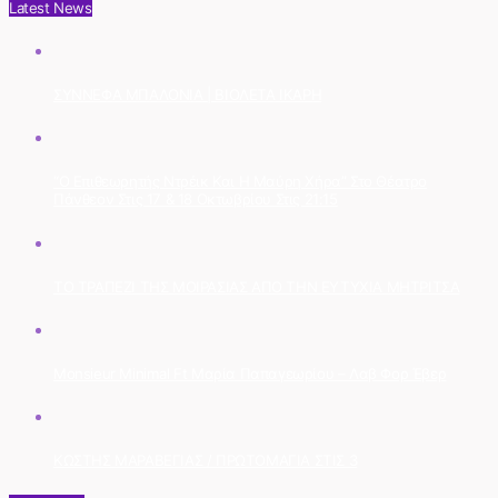
Latest News
ΣΥΝΝΕΦΑ ΜΠΑΛΟΝΙΑ | ΒΙΟΛΕΤΑ ΙΚΑΡΗ
“Ο Επιθεωρητής Ντρέικ Και Η Μαύρη Χήρα” Στο Θέατρο
Πάνθεον Στις 17 & 18 Οκτωβρίου Στις 21:15
ΤΟ ΤΡΑΠΕΖΙ ΤΗΣ ΜΟΙΡΑΣΙΑΣ ΑΠΟ ΤΗΝ ΕΥΤΥΧΙΑ ΜΗΤΡΙΤΣΑ
Monsieur Minimal Ft Μαρία Παπαγεωρίου – Λαβ Φορ Έβερ
ΚΩΣΤΗΣ ΜΑΡΑΒΕΓΙΑΣ / ΠΡΩΤΟΜΑΓΙΑ ΣΤΙΣ 3