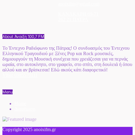
anoixifm@gmail.com
ΚΑΝΑΚΑΡΗ 69-71
262 21 ΠΑΤΡΑ
About Άνοιξη 100,7 FM
Το Έντεχνο Ραδιόφωνο της Πάτρας! Ο συνδυασμός του Έντεχνου
Ελληνικού Τραγουδιού με Ξένες Pop και Rock μουσικές,
δημιουργούν τη Μουσική συνέχεια που χρειάζεσαι για να περνάς
ωραία, στο αυτοκίνητο, στο γραφείο, στο σπίτι, στη δουλειά ή όπου
αλλού και αν βρίσκεσαι! Εδώ ακούς κάτι διαφορετικό!
Viber 6985570111
Menu
Home
Διαφήμιση
Copyright 2025 anoixifm.gr