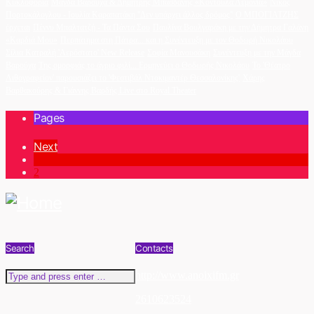
Κυκλοφορία
Μάγδα Βαρούχα & Δημήτρης Μπασδάνης «Κοντούλα Λεμονιά»
Νίκος
Πορτοκάλογλου - Ιουλία Καραπατάκη ''Δεν υπάρχει άλλος δρόμος''
Ο ΜΠΟΓΙΑΤΖΗΣ
έρχεται
Πέννυ Μπαλτατζή - Τα Πάντα Σου
Παυλίνα Βουλγαράκη με την Δήμητρα Γαλάνη
«Καρδιά Μου»
Περπάτημα στη Πάτρα... και η Συνέντευξη με τον Θοδωρή Νικολάου
Σίλια Κατραλή 'Αερόστατο' New Release
Σοφία Μανουσάκη
Συνέντευξη με την Μάγδα
Βαρούχα
Της ομορφιάς το άγριο φιλί... Ερμηνεύει ο Θοδωρής Νικολάου
Το 'Θέατρο
Λιθογραφείον' παρουσιάζει το 'Φεστιβάλ Ντοκιμαντέρ Θεσσαλονίκης'
Χάρης
Βαρθακούρης & Γιάννης Βαρδής Live στο Royal Theater
Pages
Next
1
2
Search
Contacts
http://www.anoixifm.gr
2610623524