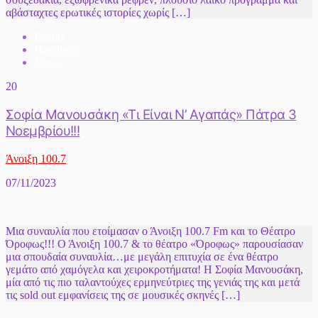
αβάσταχτες ερωτικές ιστορίες χωρίς […]
Events
Highlights
Music
20
Σοφία Μανουσάκη «Τι Είναι Ν’ Αγαπάς» Πάτρα 3
Νοεμβρίου!!!
Άνοιξη 100.7
07/11/2023
Μια συναυλία που ετοίμασαν ο Άνοιξη 100.7 Fm και το Θέατρο
Όροφως!!! Ο Άνοιξη 100.7 & το θέατρο «Όροφως» παρουσίασαν
μια σπουδαία συναυλία…με μεγάλη επιτυχία σε ένα θέατρο
γεμάτο από χαμόγελα και χειροκροτήματα! Η Σοφία Μανουσάκη,
μία από τις πιο ταλαντούχες ερμηνεύτριες της γενιάς της και μετά
τις sold out εμφανίσεις της σε μουσικές σκηνές […]