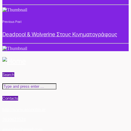
Previous Post
Deadpool & Wolverine Στους Κινηματογράφους
Search
Contacts
http://www.anoixifm.gr
2610623524
anoixifm@gmail.com