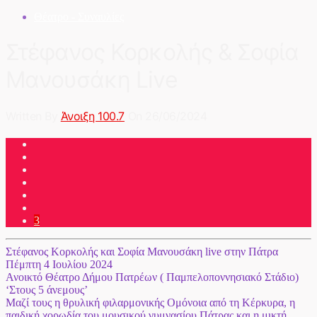
Θέατρο - Συναυλίες
Στέφανος Κορκολής & Σοφία
Μανουσάκη Live
Written By
Άνοιξη 100.7
On 26/06/2024
3
Στέφανος Κορκολής και Σοφία Μανουσάκη live στην Πάτρα
Πέμπτη 4 Ιουλίου 2024
Ανοικτό Θέατρο Δήμου Πατρέων ( Παμπελοποννησιακό Στάδιο)
‘Στους 5 άνεμους’
Μαζί τους η θρυλική φιλαρμονικής Ομόνοια από τη Κέρκυρα, η
παιδική χορωδία του μουσικού γυμνασίου Πάτρας και η μικτή