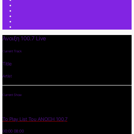
Άνοιξη 100.7 Live
Current Track
Title
Artist
Current Show
Το Play List Του ΑΝΟΙΞΗ 100,7
00:00
08:00