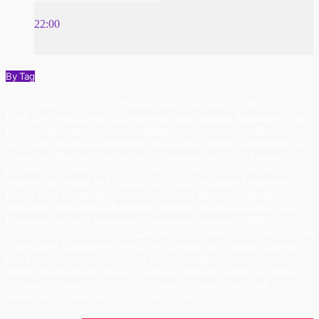
22:00
By Tag
"Διπλή Ταρίφα" στο Επίκεντρο+
#PatrinoKarnavali
AdamTsarouxis
ILEKTRA
Les Au
Revoir ‘Θα Κλείσω Τα Μάτια’ Νέα Κυκλοφορία
Sofia Manousaki
XarisAlexiou
«Έλα»
Η Σαλίνα Γαβαλά ερμηνεύει Παναγιώτη Μάργαρη σε στίχους του Κώστα Μπαλαχούτη
«Ιω – Εκείνη» στο θέατρο Λιθογραφείον
Άγγελος Τσίγας ft Μιχάλης Χατζηγιάννης - «Οι
Αγαπημένοι» | Πρώτη μετάδοση Δευτέρα 13 Μαΐου στον Άνοιξη 100.7!
Γιώργος
Καραδήμος «Αντίγραφο» Νέο Τραγούδι
Δημήτρης Δημόπουλος 'A4-σταντ-απ
Μονόλογος' στο Θέατρο Act
ΕΓΚΛΗΜΑ ΛΑΘΟΥΣ - Της Πολύνας Γκιωνάκη στις
Γραμμές Τέχνης
Κώστας Μακεδόνας - «Λίγο- Λίγο» «Famagusta» Soundtrack Νέα
Κυκλοφορία
Μάγδα Βαρούχα & Δημήτρης Μπασδάνης «Κοντούλα Λεμονιά»
Νίκος
Πορτοκάλογλου - Ιουλία Καραπατάκη ''Δεν υπάρχει άλλος δρόμος''
Ο ΜΠΟΓΙΑΤΖΗΣ
έρχεται
Πέννυ Μπαλτατζή - Τα Πάντα Σου
Παυλίνα Βουλγαράκη με την Δήμητρα Γαλάνη
«Καρδιά Μου»
Περπάτημα στη Πάτρα... και η Συνέντευξη με τον Θοδωρή Νικολάου
Σίλια Κατραλή 'Αερόστατο' New Release
Σοφία Μανουσάκη
Συνέντευξη με την Μάγδα
Βαρούχα
Της ομορφιάς το άγριο φιλί... Ερμηνεύει ο Θοδωρής Νικολάου
Το 'Θέατρο
Λιθογραφείον' παρουσιάζει το 'Φεστιβάλ Ντοκιμαντέρ Θεσσαλονίκης'
Χάρης
Βαρθακούρης & Γιάννης Βαρδής Live στο Royal Theater