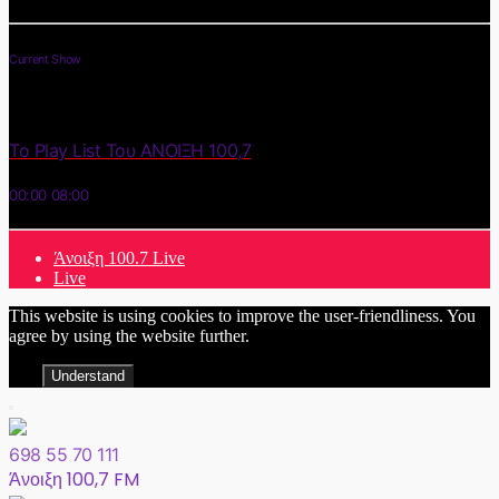
Current Show
Το Play List Του ΑΝΟΙΞΗ 100,7
00:00
08:00
Άνοιξη 100.7 Live
Live
This website is using cookies to improve the user-friendliness. You
agree by using the website further.
Understand
698 55 70 111
Άνοιξη 100,7 FM