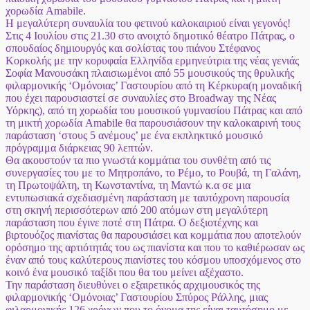
χορωδία Amabile.
Η μεγαλύτερη συναυλία του φετινού καλοκαιριού είναι γεγονός!
Στις 4 Ιουλίου στις 21.30 στο ανοιχτό δημοτικό θέατρο Πάτρας, ο
σπουδαίος δημιουργός και σολίστας του πιάνου Στέφανος
Κορκολής με την κορυφαία Ελληνίδα ερμηνεύτρια της νέας γενιάς
Σοφία Μανουσάκη πλαισιωμένοι από 55 μουσικούς της θρυλικής
φιλαρμονικής ‘Ομόνοιας’ Γαστουρίου από τη Κέρκυρα(η μοναδική
που έχει παρουσιαστεί σε συναυλίες στο Broadway της Νέας
Υόρκης), από τη χορωδία του μουσικού γυμνασίου Πάτρας και από
τη μικτή χορωδία Amabile θα παρουσιάσουν την καλοκαιρινή τους
παράσταση ‘στους 5 ανέμους’ με ένα εκπληκτικό μουσικό
πρόγραμμα διάρκειας 90 λεπτών.
Θα ακουστούν τα πιο γνωστά κομμάτια του συνθέτη από τις
συνεργασίες του με το Μητροπάνο, το Ρέμο, το Ρουβά, τη Γαλάνη,
τη Πρωτοψάλτη, τη Κωνσταντίνα, τη Μαντώ κ.α σε μια
εντυπωσιακά σχεδιασμένη παράσταση με ταυτόχρονη παρουσία
στη σκηνή περισσότερων από 200 ατόμων στη μεγαλύτερη
παράσταση που έγινε ποτέ στη Πάτρα. Ο δεξιοτέχνης και
βιρτουόζος πιανίστας θα παρουσιάσει και κομμάτια που αποτελούν
ορόσημο της αρτιότητάς του ως πιανίστα και που το καθιέρωσαν ως
έναν από τους καλύτερους πιανίστες του κόσμου υποσχόμενος στο
κοινό ένα μουσικό ταξίδι που θα του μείνει αξέχαστο.
Την παράσταση διευθύνει ο εξαιρετικός αρχιμουσικός της
φιλαρμονικής ‘Ομόνοιας’ Γαστουρίου Σπύρος Ράλλης, μιας
φιλαρμονικής 126 χρόνων που το όνομα της είναι ταυτόσημο με