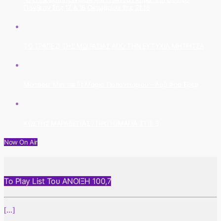
Πάνθεον Στις 17 & 18 Οκτωβρίου Στις 21:15
ΤΟ ΤΡΑΠΕΖΙ ΤΗΣ ΜΟΙΡΑΣΙΑΣ ΑΠΟ ΤΗΝ ΕΥΤΥΧΙΑ ΜΗΤΡΙΤΣΑ
Monsieur Minimal Ft Μαρία Παπαγεωρίου – Λαβ Φορ Έβερ
ΚΩΣΤΗΣ ΜΑΡΑΒΕΓΙΑΣ / ΠΡΩΤΟΜΑΓΙΑ ΣΤΙΣ 3
Now On Air
Το Play List Του ΑΝΟΙΞΗ 100,7
[...]