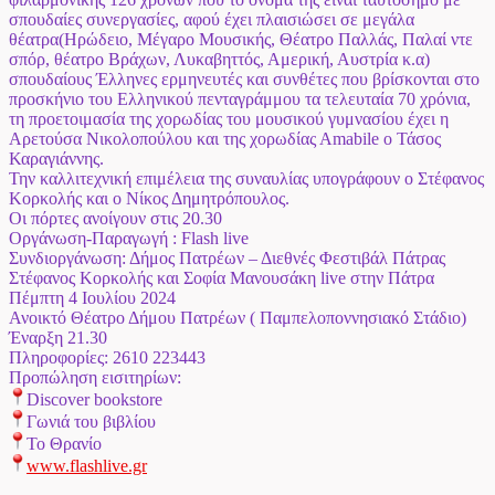
σπουδαίες συνεργασίες, αφού έχει πλαισιώσει σε μεγάλα
θέατρα(Ηρώδειο, Μέγαρο Μουσικής, Θέατρο Παλλάς, Παλαί ντε
σπόρ, θέατρο Βράχων, Λυκαβηττός, Αμερική, Αυστρία κ.α)
σπουδαίους Έλληνες ερμηνευτές και συνθέτες που βρίσκονται στο
προσκήνιο του Ελληνικού πενταγράμμου τα τελευταία 70 χρόνια,
τη προετοιμασία της χορωδίας του μουσικού γυμνασίου έχει η
Αρετούσα Νικολοπούλου και της χορωδίας Αmabile ο Τάσος
Καραγιάννης.
Την καλλιτεχνική επιμέλεια της συναυλίας υπογράφουν ο Στέφανος
Κορκολής και ο Νίκος Δημητρόπουλος.
Oι πόρτες ανοίγουν στις 20.30
Οργάνωση-Παραγωγή : Flash live
Συνδιοργάνωση: Δήμος Πατρέων – Διεθνές Φεστιβάλ Πάτρας
Στέφανος Κορκολής και Σοφία Μανουσάκη live στην Πάτρα
Πέμπτη 4 Ιουλίου 2024
Ανοικτό Θέατρο Δήμου Πατρέων ( Παμπελοποννησιακό Στάδιο)
Έναρξη 21.30
Πληροφορίες: 2610 223443
Προπώληση εισιτηρίων:
Discover bookstore
Γωνιά του βιβλίου
Το Θρανίο
www.flashlive.gr