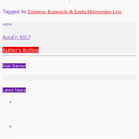
Tagged As
Στέφανος Κορκολής & Σοφία Μανουσάκη Live
Author
Άνοιξη 100.7
Author's Archive
Main Banner
Latest News
ΣΥΝΝΕΦΑ ΜΠΑΛΟΝΙΑ | ΒΙΟΛΕΤΑ ΙΚΑΡΗ
“Ο Επιθεωρητής Ντρέικ Και Η Μαύρη Χήρα” Στο Θέατρο