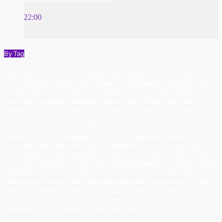
22:00
By Tag
"Διπλή Ταρίφα" στο Επίκεντρο+
#PatrinoKarnavali
AdamTsarouxis
ILEKTRA
Les Au
Revoir ‘Θα Κλείσω Τα Μάτια’ Νέα Κυκλοφορία
Sofia Manousaki
XarisAlexiou
«Έλα»
Η Σαλίνα Γαβαλά ερμηνεύει Παναγιώτη Μάργαρη σε στίχους του Κώστα Μπαλαχούτη
«Ιω – Εκείνη» στο θέατρο Λιθογραφείον
Άγγελος Τσίγας ft Μιχάλης Χατζηγιάννης - «Οι
Αγαπημένοι» | Πρώτη μετάδοση Δευτέρα 13 Μαΐου στον Άνοιξη 100.7!
Γιώργος
Καραδήμος «Αντίγραφο» Νέο Τραγούδι
Δημήτρης Δημόπουλος 'A4-σταντ-απ
Μονόλογος' στο Θέατρο Act
ΕΓΚΛΗΜΑ ΛΑΘΟΥΣ - Της Πολύνας Γκιωνάκη στις
Γραμμές Τέχνης
Κώστας Μακεδόνας - «Λίγο- Λίγο» «Famagusta» Soundtrack Νέα
Κυκλοφορία
Μάγδα Βαρούχα & Δημήτρης Μπασδάνης «Κοντούλα Λεμονιά»
Νίκος
Πορτοκάλογλου - Ιουλία Καραπατάκη ''Δεν υπάρχει άλλος δρόμος''
Ο ΜΠΟΓΙΑΤΖΗΣ
έρχεται
Πέννυ Μπαλτατζή - Τα Πάντα Σου
Παυλίνα Βουλγαράκη με την Δήμητρα Γαλάνη
«Καρδιά Μου»
Περπάτημα στη Πάτρα... και η Συνέντευξη με τον Θοδωρή Νικολάου
Σίλια Κατραλή 'Αερόστατο' New Release
Σοφία Μανουσάκη
Συνέντευξη με την Μάγδα
Βαρούχα
Της ομορφιάς το άγριο φιλί... Ερμηνεύει ο Θοδωρής Νικολάου
Το 'Θέατρο
Λιθογραφείον' παρουσιάζει το 'Φεστιβάλ Ντοκιμαντέρ Θεσσαλονίκης'
Χάρης
Βαρθακούρης & Γιάννης Βαρδής Live στο Royal Theater