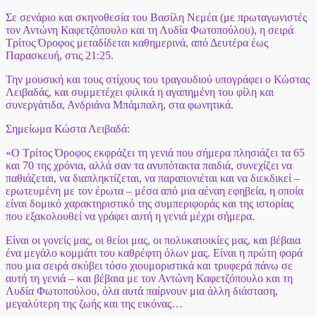
Σε σενάριο και σκηνοθεσία του Βασίλη Νεμέα (με πρωταγωνιστές
τον Αντώνη Καφετζόπουλο και τη Λυδία Φωτοπούλου), η σειρά
Τρίτος Όροφος μεταδίδεται καθημερινά, από Δευτέρα έως
Παρασκευή, στις 21:25.
Την μουσική και τους στίχους του τραγουδιού υπογράφει ο Κώστας
Λειβαδάς, και συμμετέχει φιλικά η αγαπημένη του φίλη και
συνεργάτιδα, Ανδριάνα Μπάμπαλη, στα φωνητικά.
Σημείωμα Κώστα Λειβαδά
:
«Ο Τρίτος Όροφος εκφράζει τη γενιά που σήμερα πλησιάζει τα 65
και 70 της χρόνια, αλλά σαν τα ανυπότακτα παιδιά, συνεχίζει να
παθιάζεται, να διαπληκτίζεται, να παραπονιέται και να διεκδικεί –
ερωτευμένη με τον έρωτα – μέσα από μια αέναη εφηβεία, η οποία
είναι δομικό χαρακτηριστικό της συμπεριφοράς και της ιστορίας
που εξακολουθεί να γράφει αυτή η γενιά μέχρι σήμερα.
Είναι οι γονείς μας, οι θείοι μας, οι πολυκατοικίες μας, και βέβαια
ένα μεγάλο κομμάτι του καθρέφτη όλων μας. Είναι η πρώτη φορά
που μια σειρά σκύβει τόσο χιουμοριστικά και τρυφερά πάνω σε
αυτή τη γενιά – και βέβαια με τον Αντώνη Καφετζόπουλο και τη
Λυδία Φωτοπούλου, όλα αυτά παίρνουν μια άλλη διάσταση,
μεγαλύτερη της ζωής και της εικόνας…