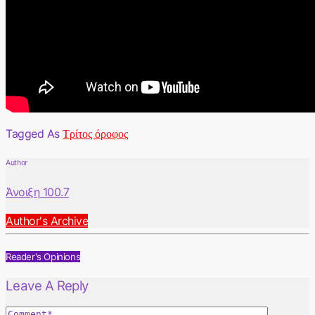
Tagged As
Τρίτος όροφος
Author
Άνοιξη 100.7
Author's Archive
Reader's Opinions
Leave A Reply