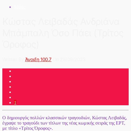
Music
Κώστας Λειβαδάς Ανδριάνα
Μπάμπαλη Όσο Πάει (Τρίτος
Όροφος)
Written By
Άνοιξη 100.7
On 28/09/2023
1
Ο δημιουργός πολλών κλασσικών τραγουδιών, Κώστας Λειβαδάς,
έγραψε το τραγούδι των τίτλων της νέας κωμικής σειράς της ΕΡΤ,
με τίτλο «Τρίτος Όροφος».