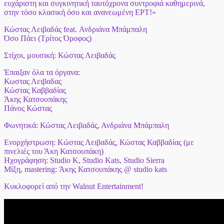
ευχάριστη και συγκινητική ταυτόχρονα συντροφιά καθημερινά,
στην τόσο κλασική όσο και ανανεωμένη ΕΡΤ!»
Κώστας Λειβαδάς feat. Ανδριάνα Μπάμπαλη
Όσο Πάει (Τρίτος Όροφος)
Στίχοι, μουσική: Κώστας Λειβαδάς
Έπαιξαν όλα τα όργανα:
Κωστας Λειβαδας
Κώστας Καββαδίας
Άκης Κατσουπάκης
Πάνος Κώστας
Φωνητικά: Κώστας Λειβαδάς, Ανδριάνα Μπάμπαλη
Ενορχήστρωση: Kώστας Λειβαδάς, Κώστας Καββαδίας (με
πινελιές του Άκη Κατσουπάκη)
Ηχογράφηση: Studio Κ, Studio Kats, Studio Sierra
Μίξη, mastering: Άκης Κατσουπάκης @ studio kats
Κυκλοφορεί από την
Walnut
Entertainment
!