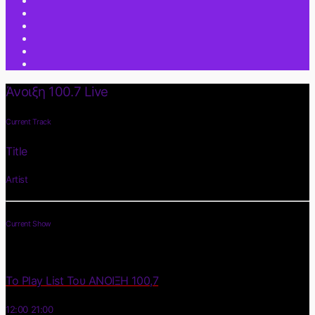
Άνοιξη 100.7 Live
Current Track
Title
Artist
Current Show
Το Play List Του ΑΝΟΙΞΗ 100,7
12:00
21:00