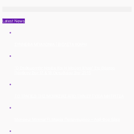
Latest News
ΣΥΝΝΕΦΑ ΜΠΑΛΟΝΙΑ | ΒΙΟΛΕΤΑ ΙΚΑΡΗ
“Ο Επιθεωρητής Ντρέικ Και Η Μαύρη Χήρα” Στο Θέατρο
Πάνθεον Στις 17 & 18 Οκτωβρίου Στις 21:15
ΤΟ ΤΡΑΠΕΖΙ ΤΗΣ ΜΟΙΡΑΣΙΑΣ ΑΠΟ ΤΗΝ ΕΥΤΥΧΙΑ ΜΗΤΡΙΤΣΑ
Monsieur Minimal Ft Μαρία Παπαγεωρίου – Λαβ Φορ Έβερ