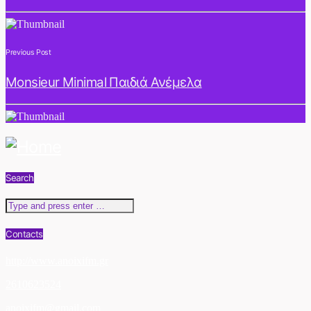
Previous Post
Μonsieur Minimal Παιδιά Ανέμελα
Search
Contacts
http://www.anoixifm.gr
2610623524
anoixifm@gmail.com