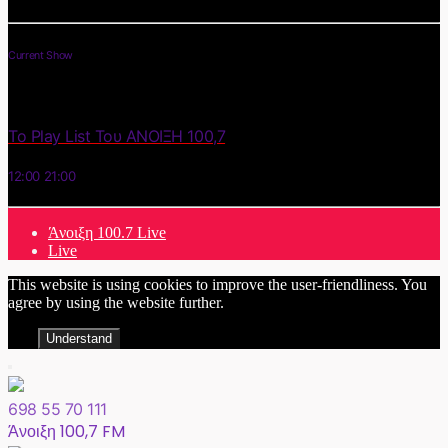
Current Show
Το Play List Του ΑΝΟΙΞΗ 100,7
12:00
21:00
Άνοιξη 100.7 Live
Live
This website is using cookies to improve the user-friendliness. You
agree by using the website further.
Understand
698 55 70 111
Άνοιξη 100,7 FM