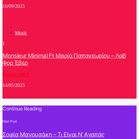
16/09/2025
Music
1
Monsieur Minimal Ft Μαρία Παπαγεωρίου – Λαβ
Φορ Έβερ
Άνοιξη 100.7
14/05/2025
Continue Reading
Next Post
Σοφία Μανουσάκη – Τι Είναι Ν’ Αγαπάς