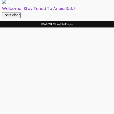
Welcome! Stay Tuned To Anoixi 100,7
Start chat
Powered by
WpChatPlugins