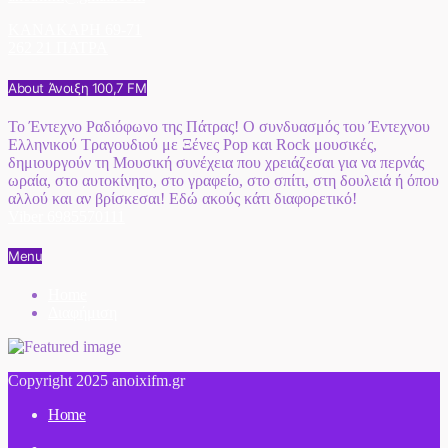
ΚΑΝΑΚΑΡΗ 69-71
262 21 ΠΑΤΡΑ
About Άνοιξη 100,7 FM
Το Έντεχνο Ραδιόφωνο της Πάτρας! Ο συνδυασμός του Έντεχνου
Ελληνικού Τραγουδιού με Ξένες Pop και Rock μουσικές,
δημιουργούν τη Μουσική συνέχεια που χρειάζεσαι για να περνάς
ωραία, στο αυτοκίνητο, στο γραφείο, στο σπίτι, στη δουλειά ή όπου
αλλού και αν βρίσκεσαι! Εδώ ακούς κάτι διαφορετικό!
Viber 6985570111
Menu
Home
Διαφήμιση
Copyright 2025 anoixifm.gr
Home