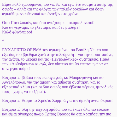
Είμαι πολύ χαρούμενος που νιώθω και εγώ ένα κομμάτι αυτής της
σειράς – αλλά και της φλόγας των παλιών ροκάδων και όσων
αγαπήθηκαν αυθεντικά και άντεξαν στο χρόνο.
Όσο Πάει λοιπόν, και όσο αντέχουμε – ακόμα δυνατοί!
Και αν γερνάμε, το γλεντάμε, και δεν μασάμε!
Καλό φθινόπωρο!
*
ΕΥΧΑΡΙΣΤΩ ΘΕΡΜΑ τον αγαπημένο μου Βασίλη Νεμέα που
εξαιτίας του βρέθηκα ξανά στην τηλεόραση – για την εμπιστοσύνη,
την αγάπη, το μεράκι και τις «Πεντελιώτικες» συζητήσεις. Παιδί
των «Αυθαίρετων» κι εγώ, δεν πίστευα ότι θα έφτανε η ώρα να
συνεργαστούμε!
Ευχαριστώ βέβαια τους παραγωγούς κο Μαυρογιάννη και κο
Αγγελόπουλο, για την άμεση και αβίαστη συζήτηση, και το
εξαιρετικό κλίμα (και οι δύο σειρές που έβλεπα πέρυσι, ήταν δικές
τους – χωρίς να το ξέρω!).
Ευχαριστώ θερμά το Χρήστο Ζορμπά για την άμεση ανταπόκριση!
Ευχαριστώ όλη την τεχνική ομάδα που τα έκανε όλα πιο εύκολα –
και είμαι σίγουρος πως ο Τρίτος Όροφος θα σας κρατήσει την πιο