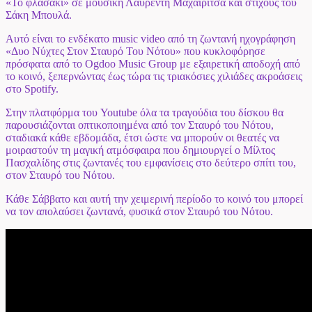
«Το φλασάκι» σε μουσική Λαυρέντη Μαχαιρίτσα και στίχους του
Σάκη Μπουλά.
Αυτό είναι το ενδέκατο music video από τη ζωντανή ηχογράφηση
«Δυο Νύχτες Στον Σταυρό Του Νότου» που κυκλοφόρησε
πρόσφατα από το Ogdoo Music Group με εξαιρετική αποδοχή από
το κοινό, ξεπερνώντας έως τώρα τις τριακόσιες χιλιάδες ακροάσεις
στο Spotify.
Στην πλατφόρμα του Youtube όλα τα τραγούδια του δίσκου θα
παρουσιάζονται οπτικοποιημένα από τον Σταυρό του Νότου,
σταδιακά κάθε εβδομάδα, έτσι ώστε να μπορούν οι θεατές να
μοιραστούν τη μαγική ατμόσφαιρα που δημιουργεί ο Μίλτος
Πασχαλίδης στις ζωντανές του εμφανίσεις στο δεύτερο σπίτι του,
στον Σταυρό του Νότου.
Κάθε Σάββατο και αυτή την χειμερινή περίοδο το κοινό του μπορεί
να τον απολαύσει ζωντανά, φυσικά στον Σταυρό του Νότου.