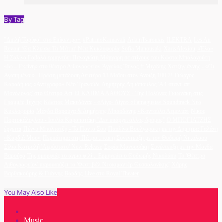
By Tag
"Διπλή Ταρίφα" στο Επίκεντρο+
#PatrinoKarnavali
AdamTsarouxis
ILEKTRA
Les Au
Revoir ‘Θα Κλείσω Τα Μάτια’ Νέα Κυκλοφορία
Sofia Manousaki
XarisAlexiou
«Έλα»
Η Σαλίνα Γαβαλά ερμηνεύει Παναγιώτη Μάργαρη σε στίχους του Κώστα Μπαλαχούτη
«Ιω – Εκείνη» στο θέατρο Λιθογραφείον
Άγγελος Τσίγας ft Μιχάλης Χατζηγιάννης - «Οι
Αγαπημένοι» | Πρώτη μετάδοση Δευτέρα 13 Μαΐου στον Άνοιξη 100.7!
Γιώργος
Καραδήμος «Αντίγραφο» Νέο Τραγούδι
Δημήτρης Δημόπουλος 'A4-σταντ-απ
Μονόλογος' στο Θέατρο Act
ΕΓΚΛΗΜΑ ΛΑΘΟΥΣ - Της Πολύνας Γκιωνάκη στις
Γραμμές Τέχνης
Κώστας Μακεδόνας - «Λίγο- Λίγο» «Famagusta» Soundtrack Νέα
Κυκλοφορία
Μάγδα Βαρούχα & Δημήτρης Μπασδάνης «Κοντούλα Λεμονιά»
Νίκος
Πορτοκάλογλου - Ιουλία Καραπατάκη ''Δεν υπάρχει άλλος δρόμος''
Ο ΜΠΟΓΙΑΤΖΗΣ
έρχεται
Πέννυ Μπαλτατζή - Τα Πάντα Σου
Παυλίνα Βουλγαράκη με την Δήμητρα Γαλάνη
«Καρδιά Μου»
Περπάτημα στη Πάτρα... και η Συνέντευξη με τον Θοδωρή Νικολάου
Σίλια Κατραλή 'Αερόστατο' New Release
Σοφία Μανουσάκη
Συνέντευξη με την Μάγδα
Βαρούχα
Της ομορφιάς το άγριο φιλί... Ερμηνεύει ο Θοδωρής Νικολάου
Το 'Θέατρο
Λιθογραφείον' παρουσιάζει το 'Φεστιβάλ Ντοκιμαντέρ Θεσσαλονίκης'
Χάρης
Βαρθακούρης & Γιάννης Βαρδής Live στο Royal Theater
You May Also Like
Music