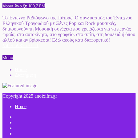
About Άνοιξη 100,7 FM
Το Έντεχνο Ραδιόφωνο της Πάτρας! Ο συνδυασμός του Έντεχνου
Ελληνικού Τραγουδιού με Ξένες Pop και Rock μουσικές,
δημιουργούν τη Μουσική συνέχεια που χρειάζεσαι για να περνάς
ωραία, στο αυτοκίνητο, στο γραφείο, στο σπίτι, στη δουλειά ή όπου
αλλού και αν βρίσκεσαι! Εδώ ακούς κάτι διαφορετικό!
Viber 6985570111
Menu
Home
Διαφήμιση
Copyright 2025 anoixifm.gr
Home