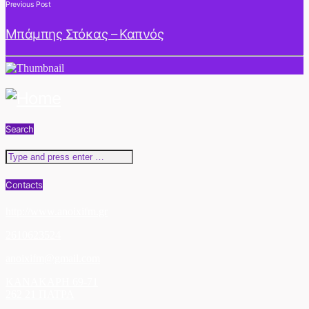
Previous Post
Μπάμπης Στόκας – Καπνός
Search
Contacts
http://www.anoixifm.gr
2610623524
anoixifm@gmail.com
ΚΑΝΑΚΑΡΗ 69-71
262 21 ΠΑΤΡΑ