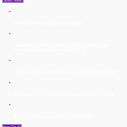
Latest News
ΣΥΝΝΕΦΑ ΜΠΑΛΟΝΙΑ | ΒΙΟΛΕΤΑ ΙΚΑΡΗ
“Ο Επιθεωρητής Ντρέικ Και Η Μαύρη Χήρα” Στο Θέατρο
Πάνθεον Στις 17 & 18 Οκτωβρίου Στις 21:15
ΤΟ ΤΡΑΠΕΖΙ ΤΗΣ ΜΟΙΡΑΣΙΑΣ ΑΠΟ ΤΗΝ ΕΥΤΥΧΙΑ ΜΗΤΡΙΤΣΑ
Monsieur Minimal Ft Μαρία Παπαγεωρίου – Λαβ Φορ Έβερ
ΚΩΣΤΗΣ ΜΑΡΑΒΕΓΙΑΣ / ΠΡΩΤΟΜΑΓΙΑ ΣΤΙΣ 3
Now On Air