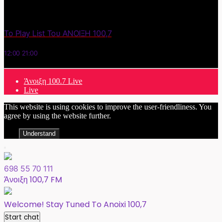
Το Play List Του ΑΝΟΙΞΗ 100,7
12:00
21:00
Άνοιξη 100.7 Live
Live
This website is using cookies to improve the user-friendliness. You
agree by using the website further.
Understand
698 55 70 111
Άνοιξη 100,7 FM
Welcome! Stay Tuned To Anoixi 100,7
Start chat