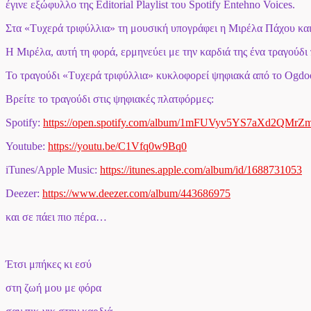
έγινε εξώφυλλο της Editorial Playlist του Spotify Entehno Voices.
Στα «Τυχερά τριφύλλια» τη μουσική υπογράφει η Μιρέλα Πάχου κα
Η Μιρέλα, αυτή τη φορά, ερμηνεύει με την καρδιά της ένα τραγούδι 
Το τραγούδι «Τυχερά τριφύλλια» κυκλοφορεί ψηφιακά από το Ogdoo 
Βρείτε το τραγούδι στις ψηφιακές πλατφόρμες:
Spotify:
https://open.spotify.com/album/1mFUVyv5YS7aXd2QMrZ
Youtube:
https://youtu.be/C1Vfq0w9Bq0
iTunes/Apple Music:
https://itunes.apple.com/album/id/1688731053
Deezer:
https://www.deezer.com/album/443686975
και σε πάει πιο πέρα…
Έτσι μπήκες κι εσύ
στη ζωή μου με φόρα