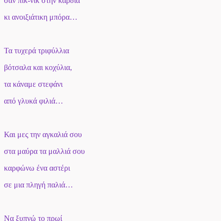
σαν πικ-νικ στην καρδιά
κι ανοιξιάτικη μπόρα…
Τα τυχερά τριφύλλια
βότσαλα και κοχύλια,
τα κάναμε στεφάνι
από γλυκά φιλιά…
Και μες την αγκαλιά σου
στα μαύρα τα μαλλιά σου
καρφώνω ένα αστέρι
σε μια πληγή παλιά…
Να ξυπνώ το πρωί