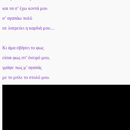
και να σ’ έχω κοντά μου
σ’ αγαπάω πολύ
σε λατρεύει η καρδιά μου…
Κι άμα σβήσει το φως
είσαι φως στ’ όνειρό μου,
γράψε πως μ’ αγαπάς
με το μπλε το στυλό μου.