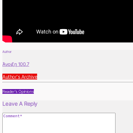
Author
Άνοιξη 100.7
Author's Archive
Reader's Opinions
Leave A Reply