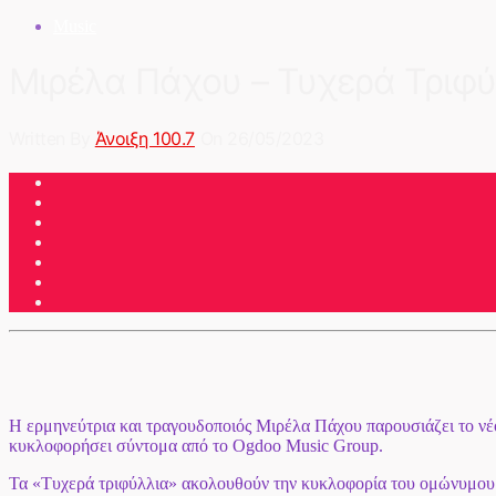
Music
Μιρέλα Πάχου – Τυχερά Τριφύ
Written By
Άνοιξη 100.7
On 26/05/2023
Η ερμηνεύτρια και τραγουδοποιός Μιρέλα Πάχου παρουσιάζει το νέο
κυκλοφορήσει σύντομα από το Ogdoo Music Group.
Τα «Τυχερά τριφύλλια» ακολουθούν την κυκλοφορία του ομώνυμου τ