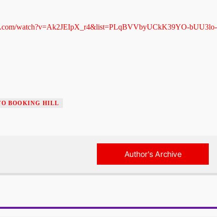
e.com/watch?
v=Ak2JEIpX_r4&list=
PLqBVVbyUCkK39YO-bUU3lo-
ΤΟ BOOKING HILL
Author's Archive