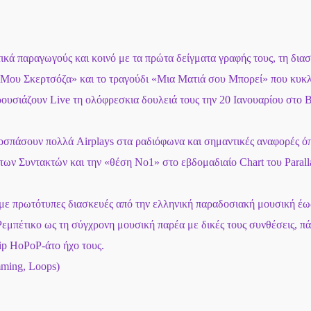
ικά παραγωγούς και κοινό με τα πρώτα δείγματα γραφής τους, τη δια
 Μου Σκερτσόζα» και το τραγούδι «Μια Ματιά σου Μπορεί» που κυκ
ρουσιάζουν Live τη ολόφρεσκια δουλειά τους την 20 Ιανουαρίου στο 
ποσπάσουν πολλά Airplays στα ραδιόφωνα και σημαντικές αναφορές ό
ων Συντακτών και την «θέση Νο1» στο εβδομαδιαίο Chart του Parall
» με πρωτότυπες διασκευές από την ελληνική παραδοσιακή μουσική έω
μπέτικο ως τη σύγχρονη μουσική παρέα με δικές τους συνθέσεις, πά
rip HoPoP-άτο ήχο τους.
ming, Loops)