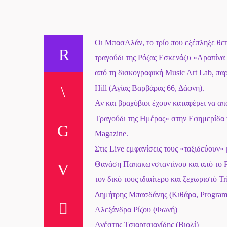
Οι ΜπασΑλάν, το τρίο που εξέπληξε θετ
τραγούδι της Ρόζας Εσκενάζυ «Αραπίνα
από τη δισκογραφική Music Art Lab, πα
Hill (Αγίας Βαρβάρας 66, Δάφνη).
Αν και βραχύβιοι έχουν καταφέρει να α
Τραγούδι της Ημέρας» στην Εφημερίδα τ
Magazine.
Στις Live εμφανίσεις τους «ταξιδεύουν
Θανάση Παπακωνσταντίνου και από το Ρε
τον δικό τους ιδιαίτερο και ξεχωριστό T
Δημήτρης Μπασδάνης (Κιθάρα, Program
Αλεξάνδρα Ρίζου (Φωνή)
Ανέστης Τσιαρτσιανίδης (Βιολί)