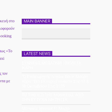
σκευή στο
MAIN BANNER
λοφορούν
Booking
πως «Το
LATEST NEWS
axi
ΣΥΝΝΕΦΑ ΜΠΑΛΟΝΙΑ | ΒΙΟΛΕΤΑ
ΙΚΑΡΗ
ς τον
“Ο Επιθεωρητής Ντρέικ Και Η Μαύρη
Χήρα” Στο Θέατρο Πάνθεον Στις 17 &
ντα με
18 Οκτωβρίου Στις 21:15
ΤΟ ΤΡΑΠΕΖΙ ΤΗΣ ΜΟΙΡΑΣΙΑΣ ΑΠΟ
ΤΗΝ ΕΥΤΥΧΙΑ ΜΗΤΡΙΤΣΑ
Monsieur Minimal Ft Μαρία