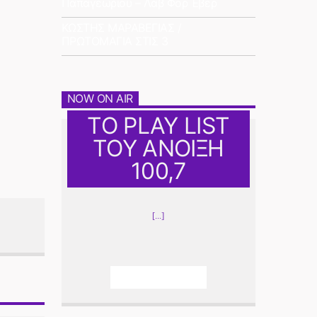
Παπαγεωρίου – Λαβ Φορ Έβερ
ΚΩΣΤΗΣ ΜΑΡΑΒΕΓΙΑΣ /
ΠΡΩΤΟΜΑΓΙΑ ΣΤΙΣ 3
NOW ON AIR
ΤΟ PLAY LIST
ΤΟΥ ΑΝΟΙΞΗ
100,7
[...]
Info And Episodes