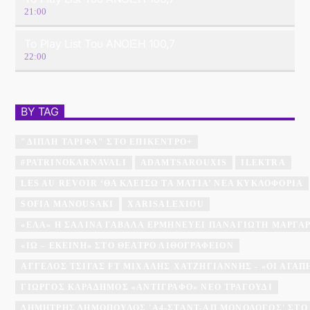
21:00
Το Play List Του ΑΝΟΙΞΗ 100,7
22:00
BY TAG
"ΔΙΠΛΉ ΤΑΡΊΦΑ" ΣΤΟ ΕΠΊΚΕΝΤΡΟ+
#PATRINOKARNAVALI
ADAMTSAROUXIS
ILEKTRA
LES AU REVOIR ‘ΘΑ ΚΛΕΊΣΩ ΤΑ ΜΆΤΙΑ’ ΝΈΑ ΚΥΚΛΟΦΟΡΊΑ
SOFIA MANOUSAKI
XARISALEXIOU
«ΈΛΑ» Η ΣΑΛΊΝΑ ΓΑΒΑΛΆ ΕΡΜΗΝΕΎΕΙ ΠΑΝΑΓΙΏΤΗ ΜΆΡΓΑ
«ΙΩ – ΕΚΕΊΝΗ» ΣΤΟ ΘΈΑΤΡΟ ΛΙΘΟΓΡΑΦΕΊΟΝ
ΆΓΓΕΛΟΣ ΤΣΊΓΑΣ FT ΜΙΧΆΛΗΣ ΧΑΤΖΗΓΙΆΝΝΗΣ - «ΟΙ ΑΓΑΠΗΜ
ΓΙΏΡΓΟΣ ΚΑΡΑΔΉΜΟΣ «ΑΝΤΊΓΡΑΦΟ» ΝΈΟ ΤΡΑΓΟΎΔΙ
ΔΗΜΉΤΡΗΣ ΔΗΜΌΠΟΥΛΟΣ 'A4-ΣΤΑΝΤ-ΑΠ ΜΟΝΌΛΟΓΟΣ' ΣΤΟ