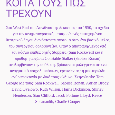
ΚΟΙΤΑ ΤΟΥΣ ΠΩΣ
ΤΡΕΧΟΥΝ
Το Play List Του ΑΝΟΙΞΗ 100,7
Στο West End του Λονδίνου της δεκαετίας του 1950, τα σχέδια
για την κινηματογραφική μεταφορά ενός επιτυχημένου
θεατρικού έργου διακόπτονται απότομα όταν ένα βασικό μέλος
του συνεργείου δολοφονείται. Όταν ο αποτραβηγμένος από
τον κόσμο επιθεωρητής Stoppard (Sam Rockwell) και η
πρόθυμη αρχάρια Constable Stalker (Saoirse Ronan)
αναλαμβάνουν την υπόθεση, βρίσκονται μπλεγμένοι σε ένα
αινιγματικό παιχνίδι υπόπτων, ερευνώντας τη μυστηριώδη
ανθρωποκτονία με δικό τους κίνδυνο. Σκηνοθεσία: Tom
George Με τους: Sam Rockwell, Saoirse Ronan, Adrien Brody,
David Oyelowo, Ruth Wilson, Harris Dickinson, Shirley
Henderson, Sian Clifford, Jacob Fortune-Lloyd, Reece
Shearsmith, Charlie Cooper