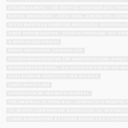
ΕΓΚΛΗΜΑ ΛΑΘΟΥΣ - ΤΗΣ ΠΟΛΎΝΑΣ ΓΚΙΩΝΆΚΗ ΣΤΙΣ ΓΡΑΜ
ΚΏΣΤΑΣ ΜΑΚΕΔΌΝΑΣ - «ΛΊΓΟ- ΛΊΓΟ» «FAMAGUSTA» SOU
ΜΆΓΔΑ ΒΑΡΟΎΧΑ & ΔΗΜΉΤΡΗΣ ΜΠΑΣΔΆΝΗΣ «ΚΟΝΤΟΎΛΑ Λ
ΝΊΚΟΣ ΠΟΡΤΟΚΆΛΟΓΛΟΥ - ΙΟΥΛΊΑ ΚΑΡΑΠΑΤΆΚΗ ''ΔΕΝ ΥΠΆ
Ο ΜΠΟΓΙΑΤΖΗΣ ΈΡΧΕΤΑΙ
ΠΈΝΝΥ ΜΠΑΛΤΑΤΖΉ - ΤΑ ΠΆΝΤΑ ΣΟΥ
ΠΑΥΛΊΝΑ ΒΟΥΛΓΑΡΆΚΗ ΜΕ ΤΗΝ ΔΉΜΗΤΡΑ ΓΑΛΆΝΗ «ΚΑΡΔΙΆ
ΠΕΡΠΆΤΗΜΑ ΣΤΗ ΠΆΤΡΑ... ΚΑΙ Η ΣΥΝΈΝΤΕΥΞΗ ΜΕ ΤΟΝ Θ
ΣΊΛΙΑ ΚΑΤΡΑΛΉ 'ΑΕΡΌΣΤΑΤΟ' NEW RELEASE
ΣΟΦΊΑ ΜΑΝΟΥΣΆΚΗ
ΣΥΝΈΝΤΕΥΞΗ ΜΕ ΤΗΝ ΜΆΓΔΑ ΒΑΡΟΎΧΑ
ΤΗΣ ΟΜΟΡΦΙΆΣ ΤΟ ΆΓΡΙΟ ΦΙΛΊ... ΕΡΜΗΝΕΎΕΙ Ο ΘΟΔΩΡΉΣ
ΤΟ 'ΘΈΑΤΡΟ ΛΙΘΟΓΡΑΦΕΊΟΝ' ΠΑΡΟΥΣΙΆΖΕΙ ΤΟ 'ΦΕΣΤΙΒΆ
ΧΆΡΗΣ ΒΑΡΘΑΚΟΎΡΗΣ & ΓΙΆΝΝΗΣ ΒΑΡΔΉΣ LIVE ΣΤΟ ROYA