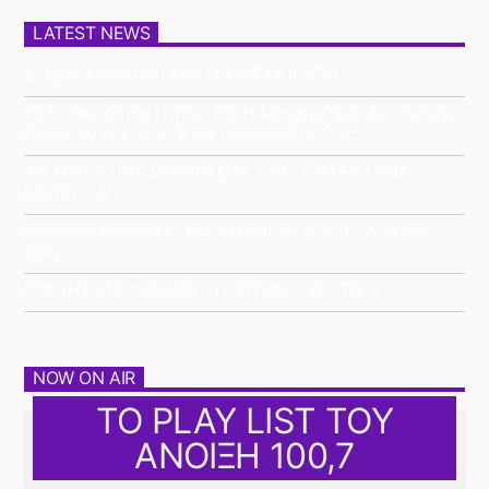
LATEST NEWS
ΣΥΝΝΕΦΑ ΜΠΑΛΟΝΙΑ | ΒΙΟΛΕΤΑ ΙΚΑΡΗ
“Ο Επιθεωρητής Ντρέικ Και Η Μαύρη Χήρα” Στο Θέατρο
Πάνθεον Στις 17 & 18 Οκτωβρίου Στις 21:15
ΤΟ ΤΡΑΠΕΖΙ ΤΗΣ ΜΟΙΡΑΣΙΑΣ ΑΠΟ ΤΗΝ ΕΥΤΥΧΙΑ
ΜΗΤΡΙΤΣΑ
Monsieur Minimal Ft Μαρία Παπαγεωρίου – Λαβ Φορ
Έβερ
ΚΩΣΤΗΣ ΜΑΡΑΒΕΓΙΑΣ / ΠΡΩΤΟΜΑΓΙΑ ΣΤΙΣ 3
NOW ON AIR
ΤΟ PLAY LIST ΤΟΥ
ΑΝΟΙΞΗ 100,7