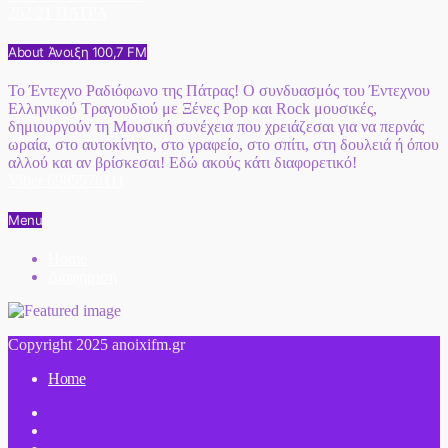
262 21 ΠΑΤΡΑ
About Άνοιξη 100,7 FM
Το Έντεχνο Ραδιόφωνο της Πάτρας! Ο συνδυασμός του Έντεχνου
Ελληνικού Τραγουδιού με Ξένες Pop και Rock μουσικές,
δημιουργούν τη Μουσική συνέχεια που χρειάζεσαι για να περνάς
ωραία, στο αυτοκίνητο, στο γραφείο, στο σπίτι, στη δουλειά ή όπου
αλλού και αν βρίσκεσαι! Εδώ ακούς κάτι διαφορετικό!
Viber 6985570111
Menu
Home
Διαφήμιση
Copyright 2025 anoixifm.gr
Home