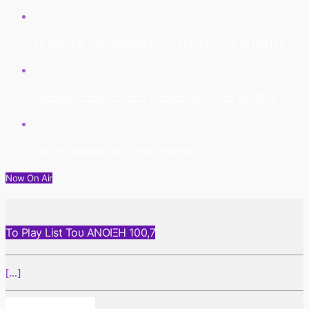
ΤΟ ΤΡΑΠΕΖΙ ΤΗΣ ΜΟΙΡΑΣΙΑΣ ΑΠΟ ΤΗΝ ΕΥΤΥΧΙΑ ΜΗΤΡΙΤΣΑ
Monsieur Minimal Ft Μαρία Παπαγεωρίου – Λαβ Φορ Έβερ
ΚΩΣΤΗΣ ΜΑΡΑΒΕΓΙΑΣ / ΠΡΩΤΟΜΑΓΙΑ ΣΤΙΣ 3
Now On Air
Το Play List Του ΑΝΟΙΞΗ 100,7
[...]
Info And Episodes