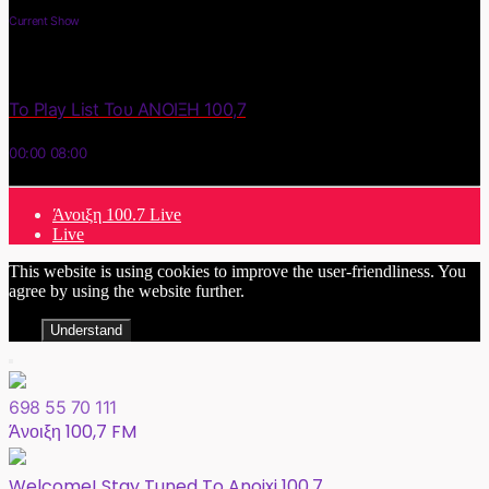
Current Show
Το Play List Του ΑΝΟΙΞΗ 100,7
00:00
08:00
Άνοιξη 100.7 Live
Live
This website is using cookies to improve the user-friendliness. You
agree by using the website further.
Understand
698 55 70 111
Άνοιξη 100,7 FM
Welcome! Stay Tuned To Anoixi 100,7