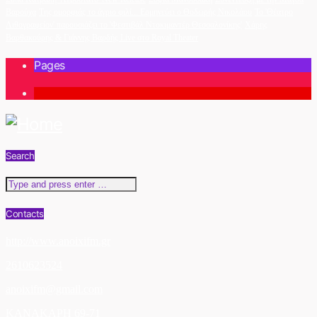
Βαρούχα
Της ομορφιάς το άγριο φιλί... Ερμηνεύει ο Θοδωρής Νικολάου
Το 'Θέατρο
Λιθογραφείον' παρουσιάζει το 'Φεστιβάλ Ντοκιμαντέρ Θεσσαλονίκης'
Χάρης
Βαρθακούρης & Γιάννης Βαρδής Live στο Royal Theater
Pages
1
Search
Contacts
http://www.anoixifm.gr
2610623524
anoixifm@gmail.com
ΚΑΝΑΚΑΡΗ 69-71