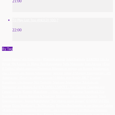
21:00
Το Play List Του ΑΝΟΙΞΗ 100,7
22:00
By Tag
"Διπλή Ταρίφα" στο Επίκεντρο+
#PatrinoKarnavali
AdamTsarouxis
ILEKTRA
Les Au
Revoir ‘Θα Κλείσω Τα Μάτια’ Νέα Κυκλοφορία
Sofia Manousaki
XarisAlexiou
«Έλα»
Η Σαλίνα Γαβαλά ερμηνεύει Παναγιώτη Μάργαρη σε στίχους του Κώστα Μπαλαχούτη
«Ιω – Εκείνη» στο θέατρο Λιθογραφείον
Άγγελος Τσίγας ft Μιχάλης Χατζηγιάννης - «Οι
Αγαπημένοι» | Πρώτη μετάδοση Δευτέρα 13 Μαΐου στον Άνοιξη 100.7!
Γιώργος
Καραδήμος «Αντίγραφο» Νέο Τραγούδι
Δημήτρης Δημόπουλος 'A4-σταντ-απ
Μονόλογος' στο Θέατρο Act
ΕΓΚΛΗΜΑ ΛΑΘΟΥΣ - Της Πολύνας Γκιωνάκη στις
Γραμμές Τέχνης
Κώστας Μακεδόνας - «Λίγο- Λίγο» «Famagusta» Soundtrack Νέα
Κυκλοφορία
Μάγδα Βαρούχα & Δημήτρης Μπασδάνης «Κοντούλα Λεμονιά»
Νίκος
Πορτοκάλογλου - Ιουλία Καραπατάκη ''Δεν υπάρχει άλλος δρόμος''
Ο ΜΠΟΓΙΑΤΖΗΣ
έρχεται
Πέννυ Μπαλτατζή - Τα Πάντα Σου
Παυλίνα Βουλγαράκη με την Δήμητρα Γαλάνη
«Καρδιά Μου»
Περπάτημα στη Πάτρα... και η Συνέντευξη με τον Θοδωρή Νικολάου
Σίλια Κατραλή 'Αερόστατο' New Release
Σοφία Μανουσάκη
Συνέντευξη με την Μάγδα