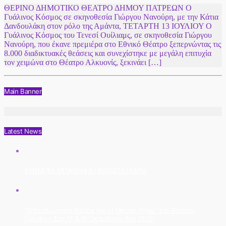
ΘΕΡΙΝΟ ΔΗΜΟΤΙΚΟ ΘΕΑΤΡΟ ΔΗΜΟΥ ΠΑΤΡΕΩΝ O
Γυάλινος Κόσμος σε σκηνοθεσία Γιώργου Νανούρη, με την Κάτια
Δανδουλάκη στον ρόλο της Αμάντα, ΤΕΤΑΡΤΗ 13 ΙΟΥΛΙΟΥ O
Γυάλινος Κόσμος του Τενεσί Ουίλιαμς, σε σκηνοθεσία Γιώργου
Νανούρη, που έκανε πρεμιέρα στο Εθνικό Θέατρο ξεπερνώντας τις
8.000 διαδικτυακές θεάσεις και συνεχίστηκε με μεγάλη επιτυχία
τον χειμώνα στο Θέατρο Αλκυονίς, ξεκινάει […]
Main Banner
Latest News
ΣΥΝΝΕΦΑ ΜΠΑΛΟΝΙΑ | ΒΙΟΛΕΤΑ ΙΚΑΡΗ
“Ο Επιθεωρητής Ντρέικ Και Η Μαύρη Χήρα” Στο Θέατρο
Πάνθεον Στις 17 & 18 Οκτωβρίου Στις 21:15