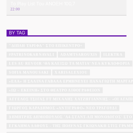
Το Play List Του ΑΝΟΙΞΗ 100,7
22:00
BY TAG
"ΔΙΠΛΉ ΤΑΡΊΦΑ" ΣΤΟ ΕΠΊΚΕΝΤΡΟ+
#PATRINOKARNAVALI
ADAMTSAROUXIS
ILEKTRA
LES AU REVOIR ‘ΘΑ ΚΛΕΊΣΩ ΤΑ ΜΆΤΙΑ’ ΝΈΑ ΚΥΚΛΟΦΟΡΊΑ
SOFIA MANOUSAKI
XARISALEXIOU
«ΈΛΑ» Η ΣΑΛΊΝΑ ΓΑΒΑΛΆ ΕΡΜΗΝΕΎΕΙ ΠΑΝΑΓΙΏΤΗ ΜΆΡΓΑ
«ΙΩ – ΕΚΕΊΝΗ» ΣΤΟ ΘΈΑΤΡΟ ΛΙΘΟΓΡΑΦΕΊΟΝ
ΆΓΓΕΛΟΣ ΤΣΊΓΑΣ FT ΜΙΧΆΛΗΣ ΧΑΤΖΗΓΙΆΝΝΗΣ - «ΟΙ ΑΓΑΠΗΜ
ΓΙΏΡΓΟΣ ΚΑΡΑΔΉΜΟΣ «ΑΝΤΊΓΡΑΦΟ» ΝΈΟ ΤΡΑΓΟΎΔΙ
ΔΗΜΉΤΡΗΣ ΔΗΜΌΠΟΥΛΟΣ 'A4-ΣΤΑΝΤ-ΑΠ ΜΟΝΌΛΟΓΟΣ' ΣΤΟ
ΕΓΚΛΗΜΑ ΛΑΘΟΥΣ - ΤΗΣ ΠΟΛΎΝΑΣ ΓΚΙΩΝΆΚΗ ΣΤΙΣ ΓΡΑΜ