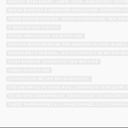
ΚΏΣΤΑΣ ΜΑΚΕΔΌΝΑΣ - «ΛΊΓΟ- ΛΊΓΟ» «FAMAGUSTA» SOU
ΜΆΓΔΑ ΒΑΡΟΎΧΑ & ΔΗΜΉΤΡΗΣ ΜΠΑΣΔΆΝΗΣ «ΚΟΝΤΟΎΛΑ Λ
ΝΊΚΟΣ ΠΟΡΤΟΚΆΛΟΓΛΟΥ - ΙΟΥΛΊΑ ΚΑΡΑΠΑΤΆΚΗ ''ΔΕΝ ΥΠΆ
Ο ΜΠΟΓΙΑΤΖΗΣ ΈΡΧΕΤΑΙ
ΠΈΝΝΥ ΜΠΑΛΤΑΤΖΉ - ΤΑ ΠΆΝΤΑ ΣΟΥ
ΠΑΥΛΊΝΑ ΒΟΥΛΓΑΡΆΚΗ ΜΕ ΤΗΝ ΔΉΜΗΤΡΑ ΓΑΛΆΝΗ «ΚΑΡΔΙΆ
ΠΕΡΠΆΤΗΜΑ ΣΤΗ ΠΆΤΡΑ... ΚΑΙ Η ΣΥΝΈΝΤΕΥΞΗ ΜΕ ΤΟΝ Θ
ΣΊΛΙΑ ΚΑΤΡΑΛΉ 'ΑΕΡΌΣΤΑΤΟ' NEW RELEASE
ΣΟΦΊΑ ΜΑΝΟΥΣΆΚΗ
ΣΥΝΈΝΤΕΥΞΗ ΜΕ ΤΗΝ ΜΆΓΔΑ ΒΑΡΟΎΧΑ
ΤΗΣ ΟΜΟΡΦΙΆΣ ΤΟ ΆΓΡΙΟ ΦΙΛΊ... ΕΡΜΗΝΕΎΕΙ Ο ΘΟΔΩΡΉΣ
ΤΟ 'ΘΈΑΤΡΟ ΛΙΘΟΓΡΑΦΕΊΟΝ' ΠΑΡΟΥΣΙΆΖΕΙ ΤΟ 'ΦΕΣΤΙΒΆ
ΧΆΡΗΣ ΒΑΡΘΑΚΟΎΡΗΣ & ΓΙΆΝΝΗΣ ΒΑΡΔΉΣ LIVE ΣΤΟ ROYA