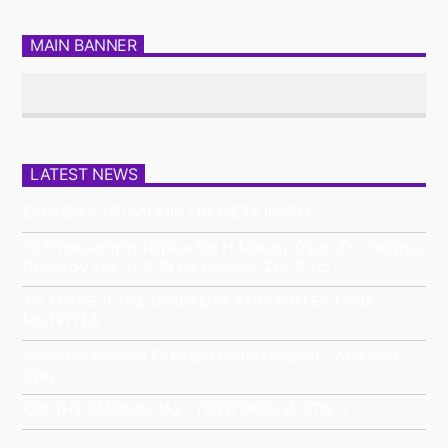
MAIN BANNER
LATEST NEWS
ΣΥΝΝΕΦΑ ΜΠΑΛΟΝΙΑ | ΒΙΟΛΕΤΑ ΙΚΑΡΗ
“Ο Επιθεωρητής Ντρέικ Και Η Μαύρη Χήρα” Στο Θέατρο
Πάνθεον Στις 17 & 18 Οκτωβρίου Στις 21:15
ΤΟ ΤΡΑΠΕΖΙ ΤΗΣ ΜΟΙΡΑΣΙΑΣ ΑΠΟ ΤΗΝ ΕΥΤΥΧΙΑ
ΜΗΤΡΙΤΣΑ
Monsieur Minimal Ft Μαρία Παπαγεωρίου – Λαβ Φορ
Έβερ
ΚΩΣΤΗΣ ΜΑΡΑΒΕΓΙΑΣ / ΠΡΩΤΟΜΑΓΙΑ ΣΤΙΣ 3