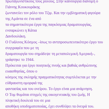
πρωταγωνιστικούς τους ρόλους. Στην καινούργια διανομή ο
Γιάννης Κουκουράκης
ζωντανεύει τον ρόλο του Τζιμ. Και την εμβληματική φιγούρα
της Αμάντα σε ένα από
τα σημαντικότερα έργα της παγκόσμιας δραματουργίας,
ενσαρκώνει η Κάτια
Δανδουλάκη.
Ο Γυάλινος Κόσμος –ίσως το αντιπροσωπευτικότερο έργο του
συγγραφέα που με τη
δραματουργία του σημάδεψε τη μεταπολεμική Αμερική–,
γράφτηκε το 1944.
Πρόκειται για έργο ποιητικής πνοής και βαθιάς ανθρώπινης
ευαισθησίας, όπου ο
κόσμος της σκληρής πραγματικότητας συμπλέκεται με την
εύθραυστη ομορφιά της
φαντασίας και του ονείρου. Το έργο είναι μια ανάμνηση.
Ο Τομ θυμάται στιγμές της οικογενειακής του ζωής. Η
πληκτική δουλειά του σε μια
αποθήκη υποδηματοποιίας, έχει συνθλίψει τα όνειρά του.