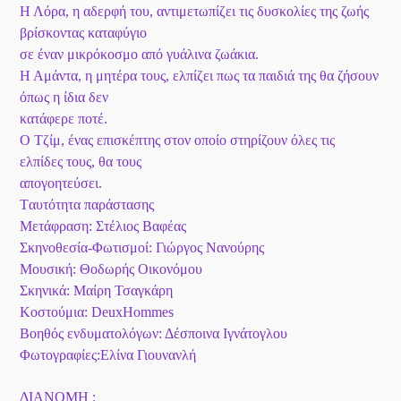
Η Λόρα, η αδερφή του, αντιμετωπίζει τις δυσκολίες της ζωής
βρίσκοντας καταφύγιο
σε έναν μικρόκοσμο από γυάλινα ζωάκια.
Η Αμάντα, η μητέρα τους, ελπίζει πως τα παιδιά της θα ζήσουν
όπως η ίδια δεν
κατάφερε ποτέ.
Ο Τζίμ, ένας επισκέπτης στον οποίο στηρίζουν όλες τις
ελπίδες τους, θα τους
απογοητεύσει.
Tαυτότητα παράστασης
Μετάφραση: Στέλιος Βαφέας
Σκηνοθεσία-Φωτισμοί: Γιώργος Νανούρης
Μουσική: Θοδωρής Οικονόμου
Σκηνικά: Μαίρη Τσαγκάρη
Κοστούμια: DeuxHommes
Βοηθός ενδυματολόγων: Δέσποινα Ιγνάτογλου
Φωτογραφίες:Ελίνα Γιουνανλή
ΔΙΑΝΟΜΗ :