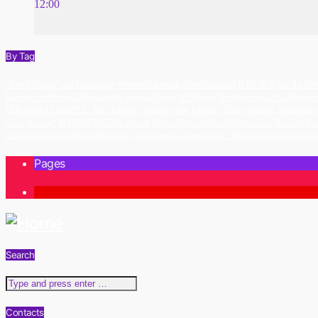
12:00
By Tag
"Διπλή Ταρίφα" στο Επίκεντρο+
#PatrinoKarnavali
AdamTsarouxis
ILEKTRA
Les Au Rev
Εκείνη» στο θέατρο Λιθογραφείον
Άγγελος Τσίγας ft Μιχάλης Χατζηγιάννης - «Οι Αγαπημέ
ΕΓΚΛΗΜΑ ΛΑΘΟΥΣ - Της Πολύνας Γκιωνάκη στις Γραμμές Τέχνης
Κώστας Μακεδόνας 
άλλος δρόμος''
Ο ΜΠΟΓΙΑΤΖΗΣ έρχεται
Πέννυ Μπαλτατζή - Τα Πάντα Σου
Παυλίνα Βο
Συνέντευξη με την Μάγδα Βαρούχα
Της ομορφιάς το άγριο φιλί... Ερμηνεύει ο Θοδωρής Ν
Pages
1
Search
Contacts