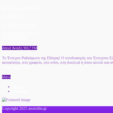
http://www.anoixifm.gr
2610623524
anoixifm@gmail.com
ΚΑΝΑΚΑΡΗ 69-71
262 21 ΠΑΤΡΑ
About Άνοιξη 100,7 FM
Το Έντεχνο Ραδιόφωνο της Πάτρας! Ο συνδυασμός του Έντεχνου Ελλ
αυτοκίνητο, στο γραφείο, στο σπίτι, στη δουλειά ή όπου αλλού και 
Viber 6985570111
Menu
Home
Διαφήμιση
Copyright 2025 anoixifm.gr