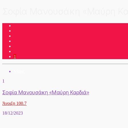
Σοφία Μανουσάκη «Μαύρη Κα
1
Music
1
Σοφία Μανουσάκη «Μαύρη Καρδιά»
Άνοιξη 100.7
18/12/2023