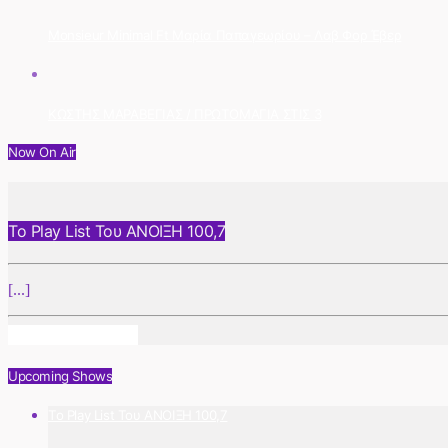
Monsieur Minimal Ft Μαρία Παπαγεωρίου – Λαβ Φορ Έβερ
ΚΩΣΤΗΣ ΜΑΡΑΒΕΓΙΑΣ / ΠΡΩΤΟΜΑΓΙΑ ΣΤΙΣ 3
Now On Air
Το Play List Του ΑΝΟΙΞΗ 100,7
[...]
Info And Episodes
Upcoming Shows
Το Play List Του ΑΝΟΙΞΗ 100,7