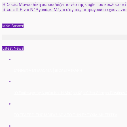
Η Σοφία Μανουσάκη παρουσιάζει το νέο της single που κυκλοφορεί
τίτλο «Τι Είναι Ν’ Αγαπάς». Μέχρι στιγμής, τα τραγούδια έχουν εν
Main Banner
Latest News
ΣΥΝΝΕΦΑ ΜΠΑΛΟΝΙΑ | ΒΙΟΛΕΤΑ ΙΚΑΡΗ
“Ο Επιθεωρητής Ντρέικ Και Η Μαύρη Χήρα” Στο Θέατρο Πάνθεον Στ
ΤΟ ΤΡΑΠΕΖΙ ΤΗΣ ΜΟΙΡΑΣΙΑΣ ΑΠΟ ΤΗΝ ΕΥΤΥΧΙΑ ΜΗΤΡΙΤΣΑ