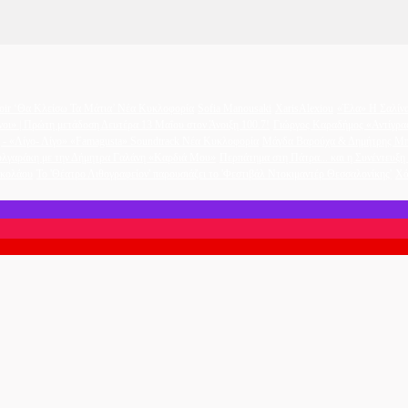
oir ‘Θα Κλείσω Τα Μάτια’ Νέα Κυκλοφορία
Sofia Manousaki
XarisAlexiou
«Έλα» Η Σαλίνα
νοι» | Πρώτη μετάδοση Δευτέρα 13 Μαΐου στον Άνοιξη 100.7!
Γιώργος Καραδήμος «Αντίγρα
- «Λίγο- Λίγο» «Famagusta» Soundtrack Νέα Κυκλοφορία
Μάγδα Βαρούχα & Δημήτρης Μπ
υλγαράκη με την Δήμητρα Γαλάνη «Καρδιά Μου»
Περπάτημα στη Πάτρα... και η Συνέντευξ
ικολάου
Το 'Θέατρο Λιθογραφείον' παρουσιάζει το 'Φεστιβάλ Ντοκιμαντέρ Θεσσαλονίκης'
Χά