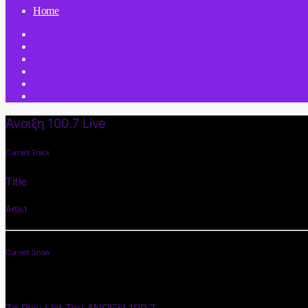
Home
Άνοιξη 100.7 Live
Current Track
Title
Artist
Current Show