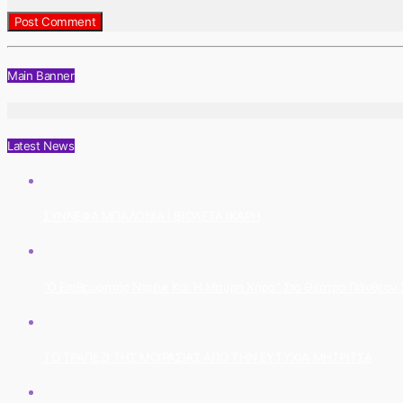
Main Banner
Latest News
ΣΥΝΝΕΦΑ ΜΠΑΛΟΝΙΑ | ΒΙΟΛΕΤΑ ΙΚΑΡΗ
“Ο Επιθεωρητής Ντρέικ Και Η Μαύρη Χήρα” Στο Θέατρο Πάνθεον Στ
ΤΟ ΤΡΑΠΕΖΙ ΤΗΣ ΜΟΙΡΑΣΙΑΣ ΑΠΟ ΤΗΝ ΕΥΤΥΧΙΑ ΜΗΤΡΙΤΣΑ