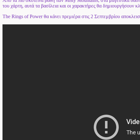
Από τα πιο σκοτεινά βάθη των Misty Mountains, στα μαγευτικά δά
του χάρτη,
αυτά τα βασίλεια και οι χαρακτήρες θα δημιουργήσουν κ
The Rings of Power θα κάνει πρεμιέρα στις 2 Σεπτεμβρίου αποκλει