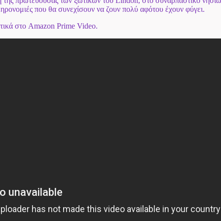
ση της πρωτεύουσας των ξωτικών του Lindon, στο συναρπαστικό νησιω
ληρονομιές που θα συνεχίσουν να ζουν πολύ αφότου έχουν φύγει.
στικά στο Amazon Prime Video.