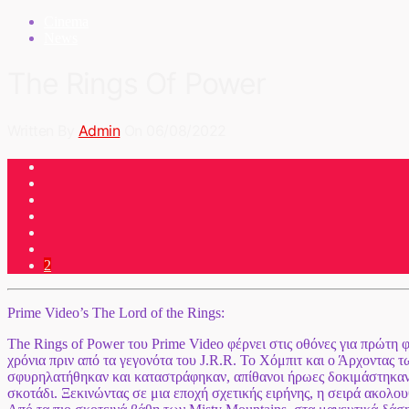
Cinema
News
The Rings Of Power
Written By
Admin
On 06/08/2022
2
Prime Video’s The Lord of the Rings:
The Rings of Power του Prime Video φέρνει στις οθόνες για πρώτη 
χρόνια πριν από τα γεγονότα του J.R.R. Το Χόμπιτ και ο Άρχοντας 
σφυρηλατήθηκαν και καταστράφηκαν, απίθανοι ήρωες δοκιμάστηκαν, 
σκοτάδι. Ξεκινώντας σε μια εποχή σχετικής ειρήνης, η σειρά ακο