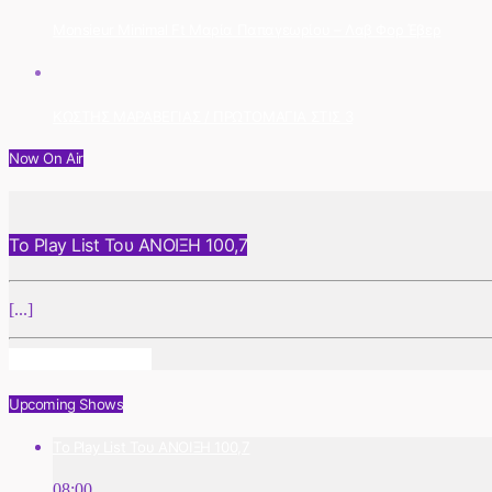
Monsieur Minimal Ft Μαρία Παπαγεωρίου – Λαβ Φορ Έβερ
ΚΩΣΤΗΣ ΜΑΡΑΒΕΓΙΑΣ / ΠΡΩΤΟΜΑΓΙΑ ΣΤΙΣ 3
Now On Air
Το Play List Του ΑΝΟΙΞΗ 100,7
[...]
Info And Episodes
Upcoming Shows
Το Play List Του ΑΝΟΙΞΗ 100,7
08:00