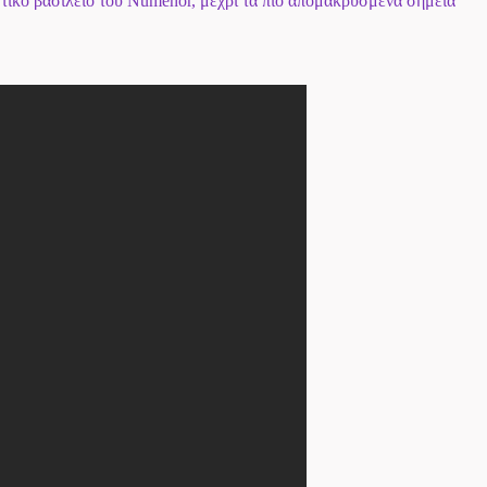
τικό βασίλειο του Númenor, μέχρι τα πιο απομακρυσμένα σημεία