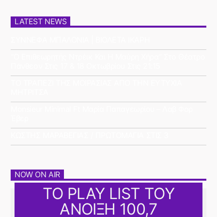
LATEST NEWS
ΣΥΝΝΕΦΑ ΜΠΑΛΟΝΙΑ | ΒΙΟΛΕΤΑ ΙΚΑΡΗ
“Ο Επιθεωρητής Ντρέικ Και Η Μαύρη Χήρα” Στο Θέατρο
Πάνθεον Στις 17 & 18 Οκτωβρίου Στις 21:15
ΤΟ ΤΡΑΠΕΖΙ ΤΗΣ ΜΟΙΡΑΣΙΑΣ ΑΠΟ ΤΗΝ ΕΥΤΥΧΙΑ
ΜΗΤΡΙΤΣΑ
Monsieur Minimal Ft Μαρία Παπαγεωρίου – Λαβ Φορ
Έβερ
ΚΩΣΤΗΣ ΜΑΡΑΒΕΓΙΑΣ / ΠΡΩΤΟΜΑΓΙΑ ΣΤΙΣ 3
NOW ON AIR
ΤΟ PLAY LIST ΤΟΥ
ΑΝΟΙΞΗ 100,7