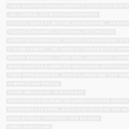
«ΈΛΑ» Η ΣΑΛΊΝΑ ΓΑΒΑΛΆ ΕΡΜΗΝΕΎΕΙ ΠΑΝΑΓΙΏΤΗ ΜΆΡΓΑ
«ΙΩ – ΕΚΕΊΝΗ» ΣΤΟ ΘΈΑΤΡΟ ΛΙΘΟΓΡΑΦΕΊΟΝ
ΆΓΓΕΛΟΣ ΤΣΊΓΑΣ FT ΜΙΧΆΛΗΣ ΧΑΤΖΗΓΙΆΝΝΗΣ - «ΟΙ ΑΓΑΠΗΜ
ΓΙΏΡΓΟΣ ΚΑΡΑΔΉΜΟΣ «ΑΝΤΊΓΡΑΦΟ» ΝΈΟ ΤΡΑΓΟΎΔΙ
ΔΗΜΉΤΡΗΣ ΔΗΜΌΠΟΥΛΟΣ 'A4-ΣΤΑΝΤ-ΑΠ ΜΟΝΌΛΟΓΟΣ' ΣΤΟ
ΕΓΚΛΗΜΑ ΛΑΘΟΥΣ - ΤΗΣ ΠΟΛΎΝΑΣ ΓΚΙΩΝΆΚΗ ΣΤΙΣ ΓΡΑΜ
ΚΏΣΤΑΣ ΜΑΚΕΔΌΝΑΣ - «ΛΊΓΟ- ΛΊΓΟ» «FAMAGUSTA» SOU
ΜΆΓΔΑ ΒΑΡΟΎΧΑ & ΔΗΜΉΤΡΗΣ ΜΠΑΣΔΆΝΗΣ «ΚΟΝΤΟΎΛΑ Λ
ΝΊΚΟΣ ΠΟΡΤΟΚΆΛΟΓΛΟΥ - ΙΟΥΛΊΑ ΚΑΡΑΠΑΤΆΚΗ ''ΔΕΝ ΥΠΆ
Ο ΜΠΟΓΙΑΤΖΗΣ ΈΡΧΕΤΑΙ
ΠΈΝΝΥ ΜΠΑΛΤΑΤΖΉ - ΤΑ ΠΆΝΤΑ ΣΟΥ
ΠΑΥΛΊΝΑ ΒΟΥΛΓΑΡΆΚΗ ΜΕ ΤΗΝ ΔΉΜΗΤΡΑ ΓΑΛΆΝΗ «ΚΑΡΔΙΆ
ΠΕΡΠΆΤΗΜΑ ΣΤΗ ΠΆΤΡΑ... ΚΑΙ Η ΣΥΝΈΝΤΕΥΞΗ ΜΕ ΤΟΝ Θ
ΣΊΛΙΑ ΚΑΤΡΑΛΉ 'ΑΕΡΌΣΤΑΤΟ' NEW RELEASE
ΣΟΦΊΑ ΜΑΝΟΥΣΆΚΗ