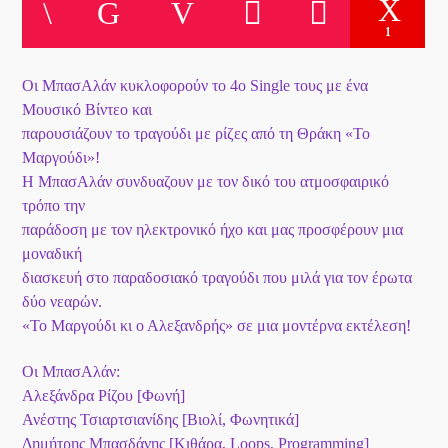
1
Το Play List Του ΑΝΟΙΞΗ 100,7
Οι ΜπασΑλάν κυκλοφορούν το 4ο Single τους με ένα
Μουσικό Βίντεο και
παρουσιάζουν το τραγούδι με ρίζες από τη Θράκη «Το
Μαργούδι»!
Η ΜπασΑλάν συνδυαζουν με τον δικό του ατμοσφαιρικό
τρόπο την
παράδοση με τον ηλεκτρονικό ήχο και μας προσφέρουν μια
μοναδική
διασκευή στο παραδοσιακό τραγούδι που μιλά για τον έρωτα
δύο νεαρών.
«Το Μαργούδι κι ο Αλεξανδρής» σε μια μοντέρνα εκτέλεση!
Οι ΜπασΑλάν:
Αλεξάνδρα Ρίζου [Φωνή]
Ανέστης Τσιαρτσιανίδης [Βιολί, Φωνητικά]
Δημήτρης Μπασδάνης [Κιθάρα, Loops, Programming]