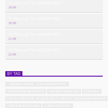
Το Play List Του ΑΝΟΙΞΗ 100,7
18:00
Το Play List Του ΑΝΟΙΞΗ 100,7
20:00
Το Play List Του ΑΝΟΙΞΗ 100,7
21:00
Το Play List Του ΑΝΟΙΞΗ 100,7
22:00
BY TAG
"ΔΙΠΛΉ ΤΑΡΊΦΑ" ΣΤΟ ΕΠΊΚΕΝΤΡΟ+
#PATRINOKARNAVALI
ADAMTSAROUXIS
ILEKTRA
LES AU REVOIR ‘ΘΑ ΚΛΕΊΣΩ ΤΑ ΜΆΤΙΑ’ ΝΈΑ ΚΥΚΛΟΦΟΡΊΑ
SOFIA MANOUSAKI
XARISALEXIOU