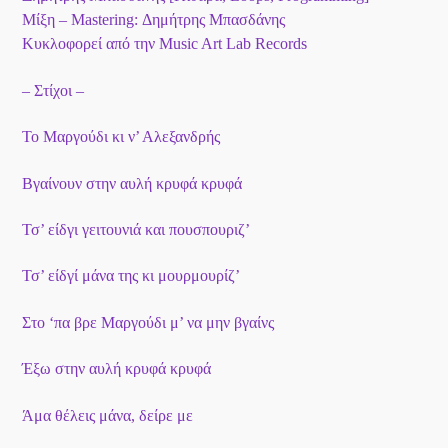
Μίξη – Mastering: Δημήτρης Μπασδάνης
Κυκλοφορεί από την Music Art Lab Records
– Στίχοι –
Το Μαργούδι κι ν’ Αλεξανδρής
Βγαίνουν στην αυλή κρυφά κρυφά
Τσ’ είδγι γειτουνιά και πουσπουριζ’
Τσ’ είδγί μάνα της κι μουρμουρίζ’
Στο ‘πα βρε Μαργούδι μ’ να μην βγαίνς
Έξω στην αυλή κρυφά κρυφά
Άμα θέλεις μάνα, δείρε με