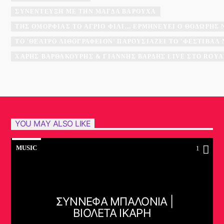
ΣΥΝΈΝΤΕΥΞΗ ΜΕ ΤΗΝ ΜΆΓΔΑ ΒΑΡΟΎΧΑ
ΤΗΣ ΟΜΟΡΦΙΆΣ ΤΟ ΆΓΡΙΟ ΦΙΛΊ... ΕΡΜΗΝΕΎΕΙ Ο ΘΟΔΩΡΉΣ
ΤΟ 'ΘΈΑΤΡΟ ΛΙΘΟΓΡΑΦΕΊΟΝ' ΠΑΡΟΥΣΙΆΖΕΙ ΤΟ 'ΦΕΣΤΙΒΆ
ΧΆΡΗΣ ΒΑΡΘΑΚΟΎΡΗΣ & ΓΙΆΝΝΗΣ ΒΑΡΔΉΣ LIVE ΣΤΟ ROYA
YOU MAY ALSO LIKE
MUSIC
1
ΣΥΝΝΕΦΑ ΜΠΑΛΟΝΙΑ |
ΒΙΟΛΕΤΑ ΙΚΑΡΗ