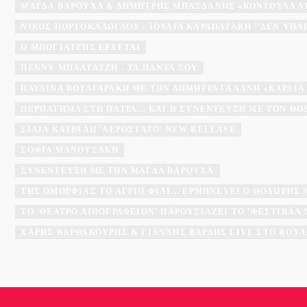
ΜΆΓΔΑ ΒΑΡΟΎΧΑ & ΔΗΜΉΤΡΗΣ ΜΠΑΣΔΆΝΗΣ «ΚΟΝΤΟΎΛΑ Λ
ΝΊΚΟΣ ΠΟΡΤΟΚΆΛΟΓΛΟΥ - ΙΟΥΛΊΑ ΚΑΡΑΠΑΤΆΚΗ ''ΔΕΝ ΥΠΆ
Ο ΜΠΟΓΙΑΤΖΗΣ ΈΡΧΕΤΑΙ
ΠΈΝΝΥ ΜΠΑΛΤΑΤΖΉ - ΤΑ ΠΆΝΤΑ ΣΟΥ
ΠΑΥΛΊΝΑ ΒΟΥΛΓΑΡΆΚΗ ΜΕ ΤΗΝ ΔΉΜΗΤΡΑ ΓΑΛΆΝΗ «ΚΑΡΔΙΆ
ΠΕΡΠΆΤΗΜΑ ΣΤΗ ΠΆΤΡΑ... ΚΑΙ Η ΣΥΝΈΝΤΕΥΞΗ ΜΕ ΤΟΝ Θ
ΣΊΛΙΑ ΚΑΤΡΑΛΉ 'ΑΕΡΌΣΤΑΤΟ' NEW RELEASE
ΣΟΦΊΑ ΜΑΝΟΥΣΆΚΗ
ΣΥΝΈΝΤΕΥΞΗ ΜΕ ΤΗΝ ΜΆΓΔΑ ΒΑΡΟΎΧΑ
ΤΗΣ ΟΜΟΡΦΙΆΣ ΤΟ ΆΓΡΙΟ ΦΙΛΊ... ΕΡΜΗΝΕΎΕΙ Ο ΘΟΔΩΡΉΣ
ΤΟ 'ΘΈΑΤΡΟ ΛΙΘΟΓΡΑΦΕΊΟΝ' ΠΑΡΟΥΣΙΆΖΕΙ ΤΟ 'ΦΕΣΤΙΒΆ
ΧΆΡΗΣ ΒΑΡΘΑΚΟΎΡΗΣ & ΓΙΆΝΝΗΣ ΒΑΡΔΉΣ LIVE ΣΤΟ ROYA