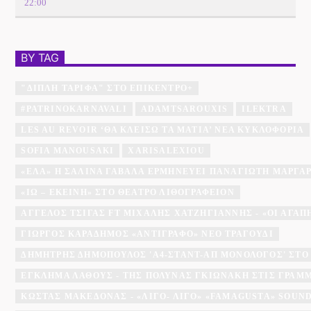
22:00
BY TAG
"ΔΙΠΛΉ ΤΑΡΊΦΑ" ΣΤΟ ΕΠΊΚΕΝΤΡΟ+
#PATRINOKARNAVALI
ADAMTSAROUXIS
ILEKTRA
LES AU REVOIR ‘ΘΑ ΚΛΕΊΣΩ ΤΑ ΜΆΤΙΑ’ ΝΈΑ ΚΥΚΛΟΦΟΡΊΑ
SOFIA MANOUSAKI
XARISALEXIOU
«ΈΛΑ» Η ΣΑΛΊΝΑ ΓΑΒΑΛΆ ΕΡΜΗΝΕΎΕΙ ΠΑΝΑΓΙΏΤΗ ΜΆΡΓΑ
«ΙΩ – ΕΚΕΊΝΗ» ΣΤΟ ΘΈΑΤΡΟ ΛΙΘΟΓΡΑΦΕΊΟΝ
ΆΓΓΕΛΟΣ ΤΣΊΓΑΣ FT ΜΙΧΆΛΗΣ ΧΑΤΖΗΓΙΆΝΝΗΣ - «ΟΙ ΑΓΑΠΗΜ
ΓΙΏΡΓΟΣ ΚΑΡΑΔΉΜΟΣ «ΑΝΤΊΓΡΑΦΟ» ΝΈΟ ΤΡΑΓΟΎΔΙ
ΔΗΜΉΤΡΗΣ ΔΗΜΌΠΟΥΛΟΣ 'A4-ΣΤΑΝΤ-ΑΠ ΜΟΝΌΛΟΓΟΣ' ΣΤΟ
ΕΓΚΛΗΜΑ ΛΑΘΟΥΣ - ΤΗΣ ΠΟΛΎΝΑΣ ΓΚΙΩΝΆΚΗ ΣΤΙΣ ΓΡΑΜ
ΚΏΣΤΑΣ ΜΑΚΕΔΌΝΑΣ - «ΛΊΓΟ- ΛΊΓΟ» «FAMAGUSTA» SOU