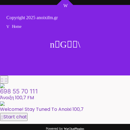
Copyright 2025 anoixifm.gr
Home
698 55 70 111
Άνοιξη 100,7 FM
Welcome! Stay Tuned To Anoixi 100,7
Start chat
Powered by
WpChatPlugins