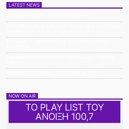
LATEST NEWS
ΣΥΝΝΕΦΑ ΜΠΑΛΟΝΙΑ | ΒΙΟΛΕΤΑ ΙΚΑΡΗ
“Ο Επιθεωρητής Ντρέικ Και Η Μαύρη Χήρα” Στο Θέατρο
Πάνθεον Στις 17 & 18 Οκτωβρίου Στις 21:15
ΤΟ ΤΡΑΠΕΖΙ ΤΗΣ ΜΟΙΡΑΣΙΑΣ ΑΠΟ ΤΗΝ ΕΥΤΥΧΙΑ
ΜΗΤΡΙΤΣΑ
Monsieur Minimal Ft Μαρία Παπαγεωρίου – Λαβ Φορ
Έβερ
ΚΩΣΤΗΣ ΜΑΡΑΒΕΓΙΑΣ / ΠΡΩΤΟΜΑΓΙΑ ΣΤΙΣ 3
NOW ON AIR
ΤΟ PLAY LIST ΤΟΥ
ΑΝΟΙΞΗ 100,7