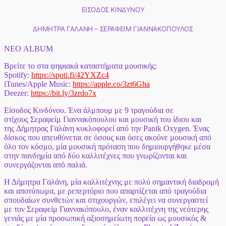
ΕΙΣΟΔΟΣ ΚΙΝΔΥΝΟΥ
ΔΗΜΗΤΡΑ ΓΑΛΑΝΗ – ΣΕΡΑΦΕΙΜ ΓΙΑΝΝΑΚΟΠΟΥΛΟΣ
ΝΕΟ ALBUM
Βρείτε το στα ψηφιακά καταστήματα μουσικής:
Spotify:
https://spoti.fi/42YXZc4
iTunes/Apple Music:
https://apple.co/3zt6Gha
Deezer:
https://bit.ly/3zrdo7x
Είσοδος Κινδύνου. Ένα άλμπουμ με 9 τραγούδια σε
στίχους Σεραφείμ Γιαννακόπουλου και μουσική του ίδιου και
της Δήμητρας Γαλάνη κυκλοφορεί από την Panik Oxygen. Ένας
δίσκος που απευθύνεται σε όσους και όσες ακούνε μουσική από
όλο τον κόσμο, μία μουσική πρόταση που δημιουργήθηκε μέσα
στην πανδημία από δύο καλλιτέχνες που γνωρίζονται και
συνεργάζονται από παλιά.
Η Δήμητρα Γαλάνη, μία καλλιτέχνης με πολύ σημαντική διαδρομή
και αποτύπωμα, με ρεπερτόριο που απαρτίζεται από τραγούδια
σπουδαίων συνθετών και στιχουργών, επιλέγει να συνεργαστεί
με τον Σεραφείμ Γιαννακόπουλο, έναν καλλιτέχνη της νεότερης
γενιάς με μία προσωπική αξιοσημείωτη πορεία ως μουσικός &