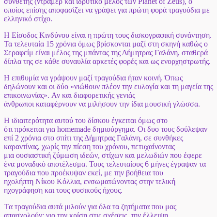
συνθέτης (ντράμερ και ιδρυτικό μέλος των Planet of Zeus), ο
οποίος επίσης αποφασίζει να γράψει για πρώτη φορά τραγούδια με
ελληνικό στίχο.
Η Είσοδος Κινδύνου είναι η πρώτη τους δισκογραφική συνάντηση.
Τα τελευταία 15 χρόνια όμως βρίσκονται μαζί στη σκηνή καθώς ο
Σεραφείμ είναι μέλος της μπάντας της Δήμητρας Γαλάνη, σταθερά
δίπλα της σε κάθε συναυλία αρκετές φορές και ως ενορχηστρωτής.
Η επιθυμία να γράψουν μαζί τραγούδια ήταν κοινή. Όπως
δηλώνουν και οι δύο «νιώθουν πλέον την ευλογία και τη μαγεία της
επικοινωνίας». Αν και διαφορετικής γενιάς
άνθρωποι καταφέρνουν να μιλήσουν την ίδια μουσική γλώσσα.
Η ιδιαιτερότητα αυτού του δίσκου έγκειται όμως στο
ότι πρόκειται για homemade
δημιούργημα. Οι δυο τους δούλεψαν
επί 2 χρόνια στο σπίτι της Δήμητρας Γαλάνη, σε συνθήκες
καραντίνας, χωρίς την πίεση του χρόνου, πετυχαίνοντας
μια ουσιαστική ζύμωση ιδεών, στίχων και μελωδιών που έφερε
ένα μοναδικό αποτέλεσμα. Τους τελευταίους 6 μήνες έγραψαν τα
τραγούδια που προέκυψαν εκεί, με την βοήθεια του
ηχολήπτη Νίκου Κόλλια, ενσωματώνοντας στην τελική
ηχογράφηση και τους φυσικούς ήχους.
Tα τραγούδια αυτά μιλούν για όλα τα ζητήματα που μας
απασχολούν: για την κρίση στις σχέσεις, την έλλειψη