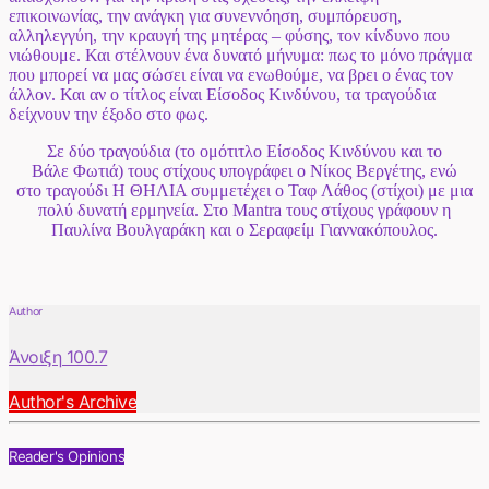
επικοινωνίας, την ανάγκη για συνεννόηση, συμπόρευση,
αλληλεγγύη, την κραυγή της μητέρας – φύσης, τον κίνδυνο που
νιώθουμε. Και στέλνουν ένα δυνατό μήνυμα: πως το μόνο πράγμα
που μπορεί να μας σώσει είναι να ενωθούμε, να βρει ο ένας τον
άλλον. Και αν ο τίτλος είναι Είσοδος Κινδύνου, τα τραγούδια
δείχνουν την έξοδο στο φως.
Σε δύο τραγούδια (το ομότιτλο Είσοδος Κινδύνου και το
Βάλε Φωτιά) τους στίχους
υπογράφει ο Νίκος Βεργέτης, ενώ
στο τραγούδι Η ΘΗΛΙΑ συμμετέχει ο Ταφ Λάθος (στίχοι) με μια
πολύ δυνατή ερμηνεία. Στο Mantra τους στίχους γράφουν η
Παυλίνα Βουλγαράκη και ο Σεραφείμ Γιαννακόπουλος.
Author
Άνοιξη 100.7
Author's Archive
Reader's Opinions