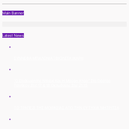
Main Banner
Latest News
ΣΥΝΝΕΦΑ ΜΠΑΛΟΝΙΑ | ΒΙΟΛΕΤΑ ΙΚΑΡΗ
“Ο Επιθεωρητής Ντρέικ Και Η Μαύρη Χήρα” Στο Θέατρο
Πάνθεον Στις 17 & 18 Οκτωβρίου Στις 21:15
ΤΟ ΤΡΑΠΕΖΙ ΤΗΣ ΜΟΙΡΑΣΙΑΣ ΑΠΟ ΤΗΝ ΕΥΤΥΧΙΑ ΜΗΤΡΙΤΣΑ