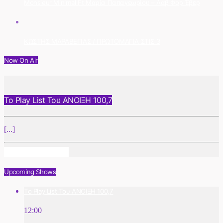
Monsieur Minimal Ft Μαρία Παπαγεωρίου – Λαβ Φορ Έβερ
ΚΩΣΤΗΣ ΜΑΡΑΒΕΓΙΑΣ / ΠΡΩΤΟΜΑΓΙΑ ΣΤΙΣ 3
Now On Air
Το Play List Του ΑΝΟΙΞΗ 100,7
[...]
Info And Episodes
Upcoming Shows
Το Play List Του ΑΝΟΙΞΗ 100,7
12:00