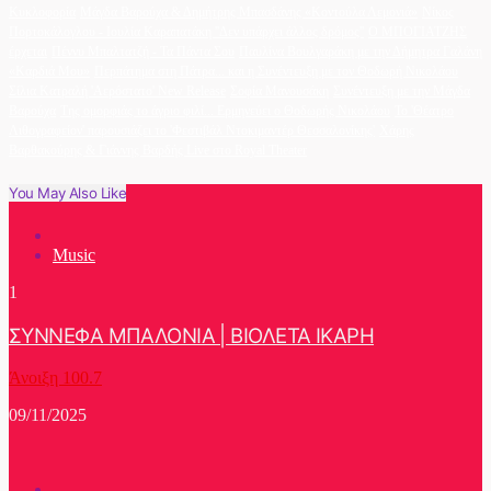
Κυκλοφορία
Μάγδα Βαρούχα & Δημήτρης Μπασδάνης «Κοντούλα Λεμονιά»
Νίκος
Πορτοκάλογλου - Ιουλία Καραπατάκη ''Δεν υπάρχει άλλος δρόμος''
Ο ΜΠΟΓΙΑΤΖΗΣ
έρχεται
Πέννυ Μπαλτατζή - Τα Πάντα Σου
Παυλίνα Βουλγαράκη με την Δήμητρα Γαλάνη
«Καρδιά Μου»
Περπάτημα στη Πάτρα... και η Συνέντευξη με τον Θοδωρή Νικολάου
Σίλια Κατραλή 'Αερόστατο' New Release
Σοφία Μανουσάκη
Συνέντευξη με την Μάγδα
Βαρούχα
Της ομορφιάς το άγριο φιλί... Ερμηνεύει ο Θοδωρής Νικολάου
Το 'Θέατρο
Λιθογραφείον' παρουσιάζει το 'Φεστιβάλ Ντοκιμαντέρ Θεσσαλονίκης'
Χάρης
Βαρθακούρης & Γιάννης Βαρδής Live στο Royal Theater
You May Also Like
Music
1
ΣΥΝΝΕΦΑ ΜΠΑΛΟΝΙΑ | ΒΙΟΛΕΤΑ ΙΚΑΡΗ
Άνοιξη 100.7
09/11/2025