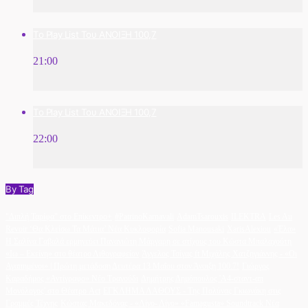
Το Play List Του ΑΝΟΙΞΗ 100,7
21:00
Το Play List Του ΑΝΟΙΞΗ 100,7
22:00
By Tag
"Διπλή Ταρίφα" στο Επίκεντρο+
#PatrinoKarnavali
AdamTsarouxis
ILEKTRA
Les Au
Revoir ‘Θα Κλείσω Τα Μάτια’ Νέα Κυκλοφορία
Sofia Manousaki
XarisAlexiou
«Έλα»
Η Σαλίνα Γαβαλά ερμηνεύει Παναγιώτη Μάργαρη σε στίχους του Κώστα Μπαλαχούτη
«Ιω – Εκείνη» στο θέατρο Λιθογραφείον
Άγγελος Τσίγας ft Μιχάλης Χατζηγιάννης - «Οι
Αγαπημένοι» | Πρώτη μετάδοση Δευτέρα 13 Μαΐου στον Άνοιξη 100.7!
Γιώργος
Καραδήμος «Αντίγραφο» Νέο Τραγούδι
Δημήτρης Δημόπουλος 'A4-σταντ-απ
Μονόλογος' στο Θέατρο Act
ΕΓΚΛΗΜΑ ΛΑΘΟΥΣ - Της Πολύνας Γκιωνάκη στις
Γραμμές Τέχνης
Κώστας Μακεδόνας - «Λίγο- Λίγο» «Famagusta» Soundtrack Νέα