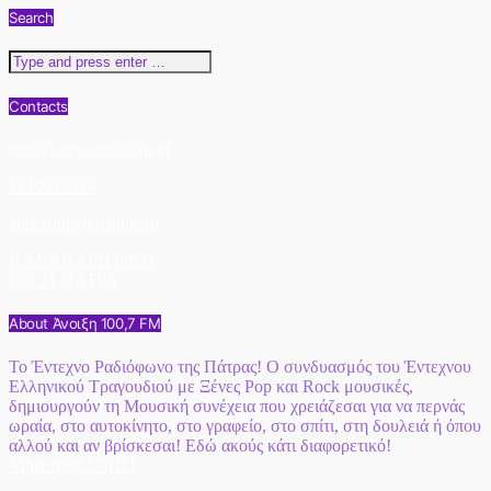
Search
Contacts
http://www.anoixifm.gr
2610623524
anoixifm@gmail.com
ΚΑΝΑΚΑΡΗ 69-71
262 21 ΠΑΤΡΑ
About Άνοιξη 100,7 FM
Το Έντεχνο Ραδιόφωνο της Πάτρας! Ο συνδυασμός του Έντεχνου
Ελληνικού Τραγουδιού με Ξένες Pop και Rock μουσικές,
δημιουργούν τη Μουσική συνέχεια που χρειάζεσαι για να περνάς
ωραία, στο αυτοκίνητο, στο γραφείο, στο σπίτι, στη δουλειά ή όπου
αλλού και αν βρίσκεσαι! Εδώ ακούς κάτι διαφορετικό!
Viber 6985570111