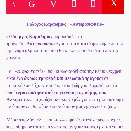
Το Play List Του ΑΝΟΙΞΗ 100,7
Γιώργος Καραδήμος – «Αστεροσκοπείο»
Ο
Γιώργος Καραδήμος
παρουσιάζει το
τραγούδι
«
Αστεροσκοπείο
»
, το τρίτο κατά σειρά single από το
ομώνυμο άλμπουμ του που θα κυκλοφορήσει στο τέλος της
χρονιάς.
Το «
Αστεροσκοπείο
», που κυκλοφορεί από την Panik Oxygen,
είναι ένα
άκρως τρυφερό και μελωδικό τραγουδι σ
ε
μουσική και στίχους του ίδιου του Γιώργου Καραδήμου, το
οποίο
εμπνεύστηκε από τη γέννηση της κόρης του,
Άλκηστις
και το χαρίζει σε όλους εμάς για να το μοιραστούμε
με όποιον επιθυμούμε και σε όποιον μας εμπνέει στη ζωη.
Μέσα στις δύσκολες και -πολλές φορές στενάχωρες- στιγμές
της καθημερινότητας, ο γνωστός τραγουδοποιός έρχεται να μας