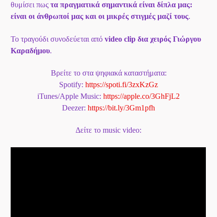
θυμίσει πως
τα πραγματικά σημαντικά είναι δίπλα μας:
είναι οι άνθρωποί μας και οι μικρές στιγμές μαζί τους
.
Το τραγούδι συνοδεύεται από
video clip δια χειρός Γιώργου
Καραδήμου
.
Βρείτε το στα ψηφιακά καταστήματα:
Spotify:
https://spoti.fi/3zxKzGz
iTunes/Apple Music:
https://apple.co/3GhFjL2
Deezer:
https://bit.ly/3Gm1pfh
Δείτε το music video: