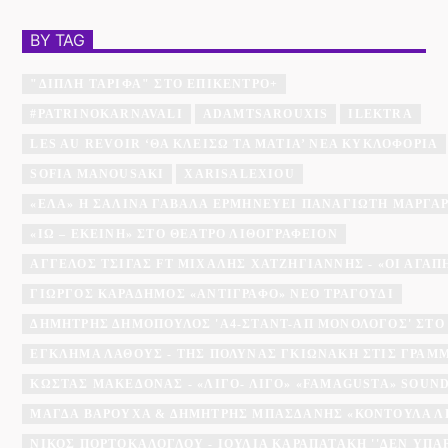
BY TAG
"ΔΙΠΛΉ ΤΑΡΊΦΑ" ΣΤΟ ΕΠΊΚΕΝΤΡΟ+
#PATRINOKARNAVALI
ADAMTSAROUXIS
ILEKTRA
LES AU REVOIR ‘ΘΑ ΚΛΕΊΣΩ ΤΑ ΜΆΤΙΑ’ ΝΈΑ ΚΥΚΛΟΦΟΡΊΑ
SOFIA MANOUSAKI
XARISALEXIOU
«ΈΛΑ» Η ΣΑΛΊΝΑ ΓΑΒΑΛΆ ΕΡΜΗΝΕΎΕΙ ΠΑΝΑΓΙΏΤΗ ΜΆΡΓΑ
«ΙΩ – ΕΚΕΊΝΗ» ΣΤΟ ΘΈΑΤΡΟ ΛΙΘΟΓΡΑΦΕΊΟΝ
ΆΓΓΕΛΟΣ ΤΣΊΓΑΣ FT ΜΙΧΆΛΗΣ ΧΑΤΖΗΓΙΆΝΝΗΣ - «ΟΙ ΑΓΑΠΗΜ
ΓΙΏΡΓΟΣ ΚΑΡΑΔΉΜΟΣ «ΑΝΤΊΓΡΑΦΟ» ΝΈΟ ΤΡΑΓΟΎΔΙ
ΔΗΜΉΤΡΗΣ ΔΗΜΌΠΟΥΛΟΣ 'A4-ΣΤΑΝΤ-ΑΠ ΜΟΝΌΛΟΓΟΣ' ΣΤΟ
ΕΓΚΛΗΜΑ ΛΑΘΟΥΣ - ΤΗΣ ΠΟΛΎΝΑΣ ΓΚΙΩΝΆΚΗ ΣΤΙΣ ΓΡΑΜ
ΚΏΣΤΑΣ ΜΑΚΕΔΌΝΑΣ - «ΛΊΓΟ- ΛΊΓΟ» «FAMAGUSTA» SOU
ΜΆΓΔΑ ΒΑΡΟΎΧΑ & ΔΗΜΉΤΡΗΣ ΜΠΑΣΔΆΝΗΣ «ΚΟΝΤΟΎΛΑ Λ
ΝΊΚΟΣ ΠΟΡΤΟΚΆΛΟΓΛΟΥ - ΙΟΥΛΊΑ ΚΑΡΑΠΑΤΆΚΗ ''ΔΕΝ ΥΠΆ