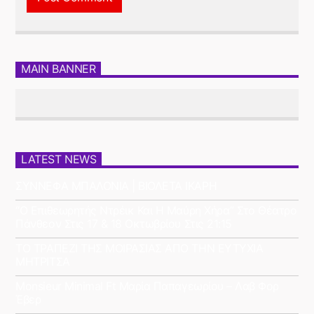
MAIN BANNER
LATEST NEWS
ΣΥΝΝΕΦΑ ΜΠΑΛΟΝΙΑ | ΒΙΟΛΕΤΑ ΙΚΑΡΗ
“Ο Επιθεωρητής Ντρέικ Και Η Μαύρη Χήρα” Στο Θέατρο
Πάνθεον Στις 17 & 18 Οκτωβρίου Στις 21:15
ΤΟ ΤΡΑΠΕΖΙ ΤΗΣ ΜΟΙΡΑΣΙΑΣ ΑΠΟ ΤΗΝ ΕΥΤΥΧΙΑ
ΜΗΤΡΙΤΣΑ
Monsieur Minimal Ft Μαρία Παπαγεωρίου – Λαβ Φορ
Έβερ