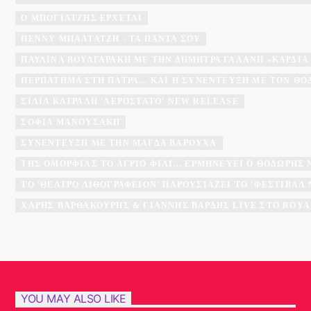
Ο ΜΠΟΓΙΑΤΖΗΣ ΈΡΧΕΤΑΙ
ΠΈΝΝΥ ΜΠΑΛΤΑΤΖΉ - ΤΑ ΠΆΝΤΑ ΣΟΥ
ΠΑΥΛΊΝΑ ΒΟΥΛΓΑΡΆΚΗ ΜΕ ΤΗΝ ΔΉΜΗΤΡΑ ΓΑΛΆΝΗ «ΚΑΡΔΙΆ
ΠΕΡΠΆΤΗΜΑ ΣΤΗ ΠΆΤΡΑ... ΚΑΙ Η ΣΥΝΈΝΤΕΥΞΗ ΜΕ ΤΟΝ Θ
ΣΊΛΙΑ ΚΑΤΡΑΛΉ 'ΑΕΡΌΣΤΑΤΟ' NEW RELEASE
ΣΟΦΊΑ ΜΑΝΟΥΣΆΚΗ
ΣΥΝΈΝΤΕΥΞΗ ΜΕ ΤΗΝ ΜΆΓΔΑ ΒΑΡΟΎΧΑ
ΤΗΣ ΟΜΟΡΦΙΆΣ ΤΟ ΆΓΡΙΟ ΦΙΛΊ... ΕΡΜΗΝΕΎΕΙ Ο ΘΟΔΩΡΉΣ
ΤΟ 'ΘΈΑΤΡΟ ΛΙΘΟΓΡΑΦΕΊΟΝ' ΠΑΡΟΥΣΙΆΖΕΙ ΤΟ 'ΦΕΣΤΙΒΆ
ΧΆΡΗΣ ΒΑΡΘΑΚΟΎΡΗΣ & ΓΙΆΝΝΗΣ ΒΑΡΔΉΣ LIVE ΣΤΟ ROYA
YOU MAY ALSO LIKE