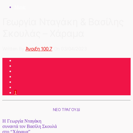
Music
Γεωργία Νταγάκη & Βασίλης
Σκουλάς – Χάραμα
Written By
Άνοιξη 100.7
On 03/04/2023
1
ΝΕΟ ΤΡΑΓΟΥΔΙ
Η Γεωργία Νταγάκη
συναντά τον Βασίλη Σκουλά
στο “Χάραμα”