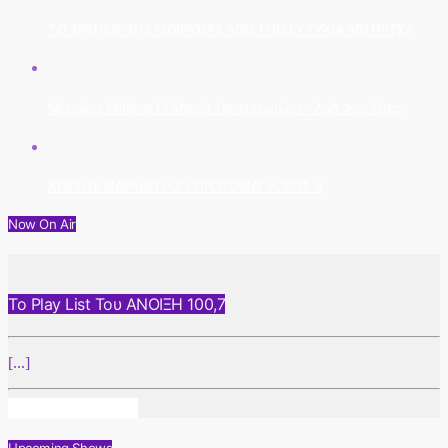
ΤΟ ΤΡΑΠΕΖΙ ΤΗΣ ΜΟΙΡΑΣΙΑΣ ΑΠΟ ΤΗΝ ΕΥΤΥΧΙΑ ΜΗΤΡΙΤΣΑ
Monsieur Minimal Ft Μαρία Παπαγεωρίου – Λαβ Φορ Έβερ
ΚΩΣΤΗΣ ΜΑΡΑΒΕΓΙΑΣ / ΠΡΩΤΟΜΑΓΙΑ ΣΤΙΣ 3
Now On Air
Το Play List Του ΑΝΟΙΞΗ 100,7
[...]
Info And Episodes
Upcoming Shows