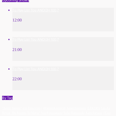
Το Play List Του ΑΝΟΙΞΗ 100,7
12:00
Το Play List Του ΑΝΟΙΞΗ 100,7
21:00
Το Play List Του ΑΝΟΙΞΗ 100,7
22:00
By Tag
"Διπλή Ταρίφα" στο Επίκεντρο+
#PatrinoKarnavali
AdamTsarouxis
ILEKTRA
Les Au
Revoir ‘Θα Κλείσω Τα Μάτια’ Νέα Κυκλοφορία
Sofia Manousaki
XarisAlexiou
«Έλα»