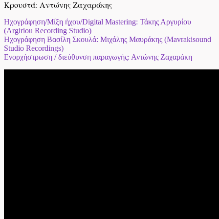
Κρουστά: Αντώνης Ζαχαράκης
Ηχογράφηση/Μίξη ήχου/Digital Mastering: Τάκης Αργυρίου
(Argiriou Recording Studio)
Ηχογράφηση Βασίλη Σκουλά: Μιχάλης Μαυράκης (Mavrakisound
Studio Recordings)
Ενορχήστρωση / διεύθυνση παραγωγής: Αντώνης Ζαχαράκη