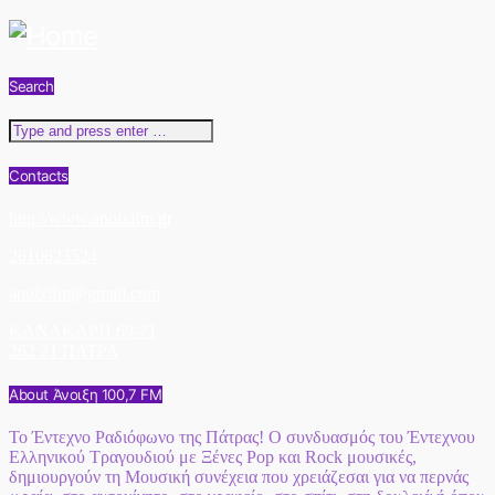
Search
Contacts
http://www.anoixifm.gr
2610623524
anoixifm@gmail.com
ΚΑΝΑΚΑΡΗ 69-71
262 21 ΠΑΤΡΑ
About Άνοιξη 100,7 FM
Το Έντεχνο Ραδιόφωνο της Πάτρας! Ο συνδυασμός του Έντεχνου
Ελληνικού Τραγουδιού με Ξένες Pop και Rock μουσικές,
δημιουργούν τη Μουσική συνέχεια που χρειάζεσαι για να περνάς