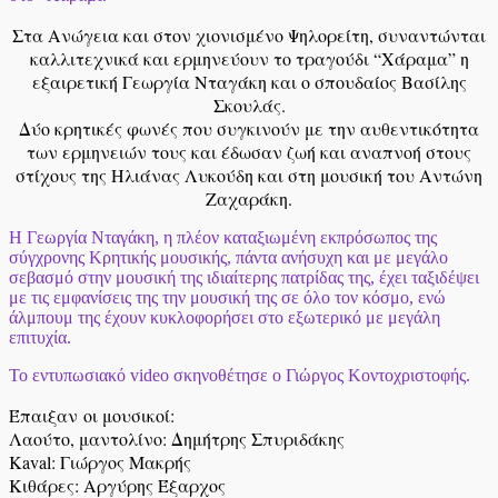
Στα Ανώγεια και στον χιονισμένο Ψηλορείτη, συναντώνται
καλλιτεχνικά και ερμηνεύουν το τραγούδι “Χάραμα” η
εξαιρετική Γεωργία Νταγάκη και ο σπουδαίος Βασίλης
Σκουλάς.
Δύο κρητικές φωνές που συγκινούν με την αυθεντικότητα
των ερμηνειών τους και έδωσαν ζωή και αναπνοή στους
στίχους της Ηλιάνας Λυκούδη και στη μουσική του Αντώνη
Ζαχαράκη.
Η Γεωργία Νταγάκη, η πλέον καταξιωμένη εκπρόσωπος της
σύγχρονης Κρητικής μουσικής, πάντα ανήσυχη και με μεγάλο
σεβασμό στην μουσική της ιδιαίτερης πατρίδας της, έχει ταξιδέψει
με τις εμφανίσεις της την μουσική της σε όλο τον κόσμο, ενώ
άλμπουμ της έχουν κυκλοφορήσει στο εξωτερικό με μεγάλη
επιτυχία.
Το εντυπωσιακό video σκηνοθέτησε ο Γιώργος Κοντοχριστοφής.
Έπαιξαν οι μουσικοί:
Λαούτο, μαντολίνο: Δημήτρης Σπυριδάκης
Kaval: Γιώργος Μακρής
Κιθάρες: Αργύρης Έξαρχος