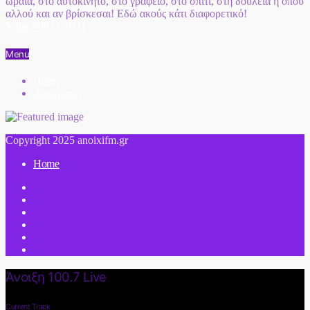
ωραία, στο αυτοκίνητο, στο γραφείο, στο σπίτι, στη δουλειά ή όπου
αλλού και αν βρίσκεσαι! Εδώ ακούς κάτι διαφορετικό!
Viber 6985570111
Menu
Home
Διαφήμιση
Copyright 2025 anoixifm.gr
Home
Άνοιξη 100.7 Live
Current Track