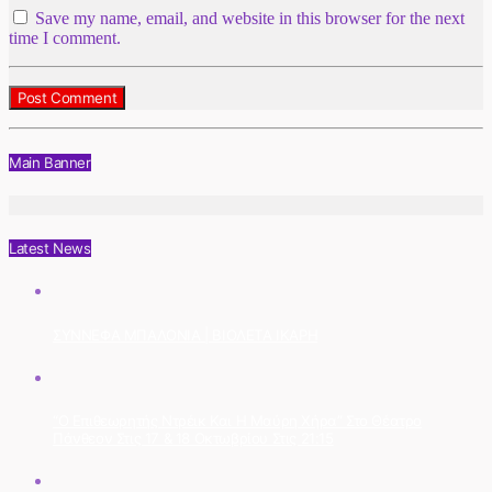
Save my name, email, and website in this browser for the next
time I comment.
Main Banner
Latest News
ΣΥΝΝΕΦΑ ΜΠΑΛΟΝΙΑ | ΒΙΟΛΕΤΑ ΙΚΑΡΗ
“Ο Επιθεωρητής Ντρέικ Και Η Μαύρη Χήρα” Στο Θέατρο
Πάνθεον Στις 17 & 18 Οκτωβρίου Στις 21:15