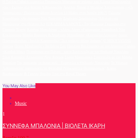
Η Σαλίνα Γαβαλά ερμηνεύει Παναγιώτη Μάργαρη σε στίχους του Κώστα Μπαλαχούτη
«Ιω – Εκείνη» στο θέατρο Λιθογραφείον
Άγγελος Τσίγας ft Μιχάλης Χατζηγιάννης - «Οι
Αγαπημένοι» | Πρώτη μετάδοση Δευτέρα 13 Μαΐου στον Άνοιξη 100.7!
Γιώργος
Καραδήμος «Αντίγραφο» Νέο Τραγούδι
Δημήτρης Δημόπουλος 'A4-σταντ-απ
Μονόλογος' στο Θέατρο Act
ΕΓΚΛΗΜΑ ΛΑΘΟΥΣ - Της Πολύνας Γκιωνάκη στις
Γραμμές Τέχνης
Κώστας Μακεδόνας - «Λίγο- Λίγο» «Famagusta» Soundtrack Νέα
Κυκλοφορία
Μάγδα Βαρούχα & Δημήτρης Μπασδάνης «Κοντούλα Λεμονιά»
Νίκος
Πορτοκάλογλου - Ιουλία Καραπατάκη ''Δεν υπάρχει άλλος δρόμος''
Ο ΜΠΟΓΙΑΤΖΗΣ
έρχεται
Πέννυ Μπαλτατζή - Τα Πάντα Σου
Παυλίνα Βουλγαράκη με την Δήμητρα Γαλάνη
«Καρδιά Μου»
Περπάτημα στη Πάτρα... και η Συνέντευξη με τον Θοδωρή Νικολάου
Σίλια Κατραλή 'Αερόστατο' New Release
Σοφία Μανουσάκη
Συνέντευξη με την Μάγδα
Βαρούχα
Της ομορφιάς το άγριο φιλί... Ερμηνεύει ο Θοδωρής Νικολάου
Το 'Θέατρο
Λιθογραφείον' παρουσιάζει το 'Φεστιβάλ Ντοκιμαντέρ Θεσσαλονίκης'
Χάρης
Βαρθακούρης & Γιάννης Βαρδής Live στο Royal Theater
You May Also Like
Music
1
ΣΥΝΝΕΦΑ ΜΠΑΛΟΝΙΑ | ΒΙΟΛΕΤΑ ΙΚΑΡΗ
Άνοιξη 100.7