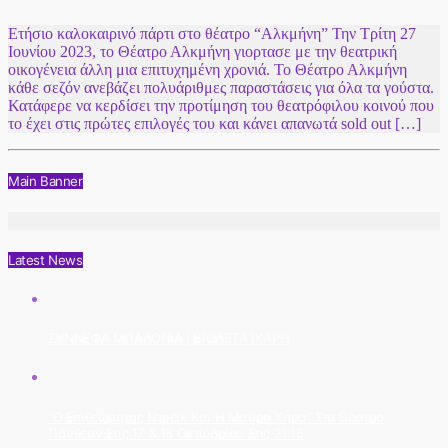
Ετήσιο καλοκαιρινό πάρτι στο θέατρο “Αλκμήνη” Την Τρίτη 27
Ιουνίου 2023, το Θέατρο Αλκμήνη γιορτασε με την θεατρική
οικογένεια άλλη μια επιτυχημένη χρονιά. Το Θέατρο Αλκμήνη
κάθε σεζόν ανεβάζει πολυάριθμες παραστάσεις για όλα τα γούστα.
Κατάφερε να κερδίσει την προτίμηση του θεατρόφιλου κοινού που
το έχει στις πρώτες επιλογές του και κάνει απανωτά sold out […]
Main Banner
Latest News
ΣΥΝΝΕΦΑ ΜΠΑΛΟΝΙΑ | ΒΙΟΛΕΤΑ ΙΚΑΡΗ
“Ο Επιθεωρητής Ντρέικ Και Η Μαύρη Χήρα” Στο Θέατρο
Πάνθεον Στις 17 & 18 Οκτωβρίου Στις 21:15