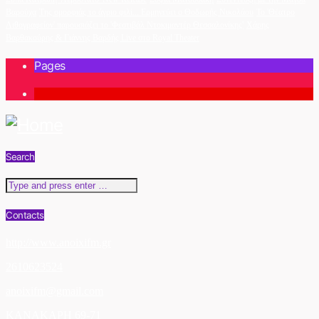
Βαρούχα
Της ομορφιάς το άγριο φιλί... Ερμηνεύει ο Θοδωρής Νικολάου
Το 'Θέατρο
Λιθογραφείον' παρουσιάζει το 'Φεστιβάλ Ντοκιμαντέρ Θεσσαλονίκης'
Χάρης
Βαρθακούρης & Γιάννης Βαρδής Live στο Royal Theater
Pages
1
Search
Contacts
http://www.anoixifm.gr
2610623524
anoixifm@gmail.com
ΚΑΝΑΚΑΡΗ 69-71