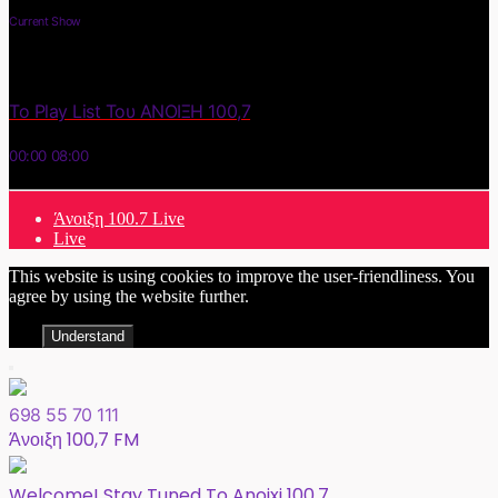
Current Show
Το Play List Του ΑΝΟΙΞΗ 100,7
00:00
08:00
Άνοιξη 100.7 Live
Live
This website is using cookies to improve the user-friendliness. You
agree by using the website further.
Understand
698 55 70 111
Άνοιξη 100,7 FM
Welcome! Stay Tuned To Anoixi 100,7