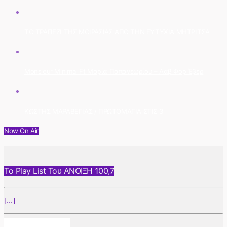
ΤΟ ΤΡΑΠΕΖΙ ΤΗΣ ΜΟΙΡΑΣΙΑΣ ΑΠΟ ΤΗΝ ΕΥΤΥΧΙΑ ΜΗΤΡΙΤΣΑ
Monsieur Minimal Ft Μαρία Παπαγεωρίου – Λαβ Φορ Έβερ
ΚΩΣΤΗΣ ΜΑΡΑΒΕΓΙΑΣ / ΠΡΩΤΟΜΑΓΙΑ ΣΤΙΣ 3
Now On Air
Το Play List Του ΑΝΟΙΞΗ 100,7
[...]
Info And Episodes