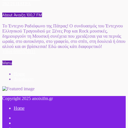
262 21 ΠΑΤΡΑ
About Άνοιξη 100,7 FM
Το Έντεχνο Ραδιόφωνο της Πάτρας! Ο συνδυασμός του Έντεχνου
Ελληνικού Τραγουδιού με Ξένες Pop και Rock μουσικές,
δημιουργούν τη Μουσική συνέχεια που χρειάζεσαι για να περνάς
ωραία, στο αυτοκίνητο, στο γραφείο, στο σπίτι, στη δουλειά ή όπου
αλλού και αν βρίσκεσαι! Εδώ ακούς κάτι διαφορετικό!
Viber 6985570111
Menu
Home
Διαφήμιση
Copyright 2025 anoixifm.gr
Home