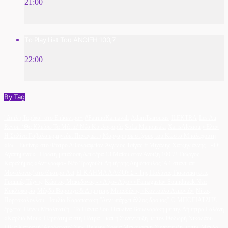
21:00
Το Play List Του ΑΝΟΙΞΗ 100,7
22:00
By Tag
"Διπλή Ταρίφα" στο Επίκεντρο+
#PatrinoKarnavali
AdamTsarouxis
ILEKTRA
Les Au
Revoir ‘Θα Κλείσω Τα Μάτια’ Νέα Κυκλοφορία
Sofia Manousaki
XarisAlexiou
«Έλα»
Η Σαλίνα Γαβαλά ερμηνεύει Παναγιώτη Μάργαρη σε στίχους του Κώστα Μπαλαχούτη
«Ιω – Εκείνη» στο θέατρο Λιθογραφείον
Άγγελος Τσίγας ft Μιχάλης Χατζηγιάννης - «Οι
Αγαπημένοι» | Πρώτη μετάδοση Δευτέρα 13 Μαΐου στον Άνοιξη 100.7!
Γιώργος
Καραδήμος «Αντίγραφο» Νέο Τραγούδι
Δημήτρης Δημόπουλος 'A4-σταντ-απ
Μονόλογος' στο Θέατρο Act
ΕΓΚΛΗΜΑ ΛΑΘΟΥΣ - Της Πολύνας Γκιωνάκη στις
Γραμμές Τέχνης
Κώστας Μακεδόνας - «Λίγο- Λίγο» «Famagusta» Soundtrack Νέα
Κυκλοφορία
Μάγδα Βαρούχα & Δημήτρης Μπασδάνης «Κοντούλα Λεμονιά»
Νίκος
Πορτοκάλογλου - Ιουλία Καραπατάκη ''Δεν υπάρχει άλλος δρόμος''
Ο ΜΠΟΓΙΑΤΖΗΣ
έρχεται
Πέννυ Μπαλτατζή - Τα Πάντα Σου
Παυλίνα Βουλγαράκη με την Δήμητρα Γαλάνη
«Καρδιά Μου»
Περπάτημα στη Πάτρα... και η Συνέντευξη με τον Θοδωρή Νικολάου
Σίλια Κατραλή 'Αερόστατο' New Release
Σοφία Μανουσάκη
Συνέντευξη με την Μάγδα