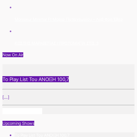
Monsieur Minimal Ft Μαρία Παπαγεωρίου – Λαβ Φορ Έβερ
ΚΩΣΤΗΣ ΜΑΡΑΒΕΓΙΑΣ / ΠΡΩΤΟΜΑΓΙΑ ΣΤΙΣ 3
Now On Air
Το Play List Του ΑΝΟΙΞΗ 100,7
[...]
Info And Episodes
Upcoming Shows
Το Play List Του ΑΝΟΙΞΗ 100,7