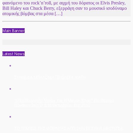
φαινόμενο του rock’n’roll, με αιχμή του δόρατος οι Elvis Presley,
Bill Haley και Chuck Berry, εξερράγη σαν το μουσικό ισοδύναμο
ατομικής βόμβας στα μέσα […]
Main Banner
Latest News
ΣΥΝΝΕΦΑ ΜΠΑΛΟΝΙΑ | ΒΙΟΛΕΤΑ ΙΚΑΡΗ
“Ο Επιθεωρητής Ντρέικ Και Η Μαύρη Χήρα” Στο Θέατρο
Πάνθεον Στις 17 & 18 Οκτωβρίου Στις 21:15
ΤΟ ΤΡΑΠΕΖΙ ΤΗΣ ΜΟΙΡΑΣΙΑΣ ΑΠΟ ΤΗΝ ΕΥΤΥΧΙΑ ΜΗΤΡΙΤΣΑ