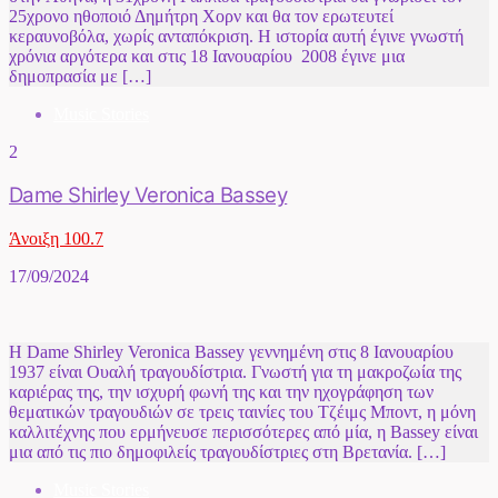
25χρονο ηθοποιό Δημήτρη Χορν και θα τον ερωτευτεί
κεραυνοβόλα, χωρίς ανταπόκριση. Η ιστορία αυτή έγινε γνωστή
χρόνια αργότερα και στις 18 Ιανουαρίου 2008 έγινε μια
δημοπρασία με […]
Music Stories
2
Dame Shirley Veronica Bassey
Άνοιξη 100.7
17/09/2024
Η Dame Shirley Veronica Bassey γεννημένη στις 8 Ιανουαρίου
1937 είναι Ουαλή τραγουδίστρια. Γνωστή για τη μακροζωία της
καριέρας της, την ισχυρή φωνή της και την ηχογράφηση των
θεματικών τραγουδιών σε τρεις ταινίες του Τζέιμς Μποντ, η μόνη
καλλιτέχνης που ερμήνευσε περισσότερες από μία, η Bassey είναι
μια από τις πιο δημοφιλείς τραγουδίστριες στη Βρετανία. […]
Music Stories