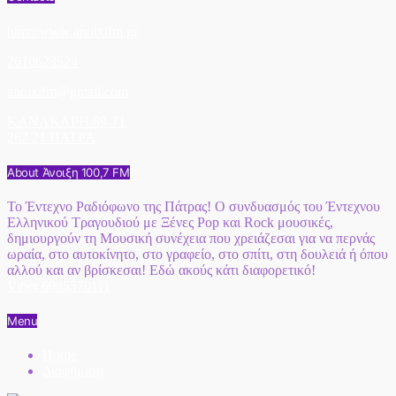
http://www.anoixifm.gr
2610623524
anoixifm@gmail.com
ΚΑΝΑΚΑΡΗ 69-71
262 21 ΠΑΤΡΑ
About Άνοιξη 100,7 FM
Το Έντεχνο Ραδιόφωνο της Πάτρας! Ο συνδυασμός του Έντεχνου
Ελληνικού Τραγουδιού με Ξένες Pop και Rock μουσικές,
δημιουργούν τη Μουσική συνέχεια που χρειάζεσαι για να περνάς
ωραία, στο αυτοκίνητο, στο γραφείο, στο σπίτι, στη δουλειά ή όπου
αλλού και αν βρίσκεσαι! Εδώ ακούς κάτι διαφορετικό!
Viber 6985570111
Menu
Home
Διαφήμιση