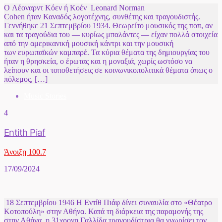
Ο Λέοναρντ Κόεν ή Κοέν Leonard Norman
Cohen ήταν Καναδός λογοτέχνης, συνθέτης και τραγουδιστής.
Γεννήθηκε 21 Σεπτεμβρίου 1934. Θεωρείτο μουσικός της ποπ, αν
και τα τραγούδια του — κυρίως μπαλάντες — είχαν πολλά στοιχεία
από την αμερικανική μουσική κάντρι και την μουσική
των ευρωπαϊκών καμπαρέ. Τα κύρια θέματα της δημιουργίας του
ήταν η θρησκεία, ο έρωτας και η μοναξιά, χωρίς ωστόσο να
λείπουν και οι τοποθετήσεις σε κοινωνικοπολιτικά θέματα όπως ο
πόλεμος, […]
Music Stories
4
Entith Piaf
Άνοιξη 100.7
17/09/2024
18 Σεπτεμβρίου 1946 Η Εντίθ Πιάφ δίνει συναυλία στο «Θέατρο
Κοτοπούλη» στην Αθήνα. Κατά τη διάρκεια της παραμονής της
στην Αθήνα, η 31χρονη Γαλλίδα τραγουδίστρια θα γνωρίσει τον