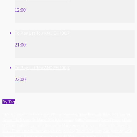
12:00
Το Play List Του ΑΝΟΙΞΗ 100,7
21:00
Το Play List Του ΑΝΟΙΞΗ 100,7
22:00
By Tag
"Διπλή Ταρίφα" στο Επίκεντρο+
#PatrinoKarnavali
AdamTsarouxis
ILEKTRA
Les Au
Revoir ‘Θα Κλείσω Τα Μάτια’ Νέα Κυκλοφορία
Sofia Manousaki
XarisAlexiou
«Έλα»
Η Σαλίνα Γαβαλά ερμηνεύει Παναγιώτη Μάργαρη σε στίχους του Κώστα Μπαλαχούτη
«Ιω – Εκείνη» στο θέατρο Λιθογραφείον
Άγγελος Τσίγας ft Μιχάλης Χατζηγιάννης - «Οι
Αγαπημένοι» | Πρώτη μετάδοση Δευτέρα 13 Μαΐου στον Άνοιξη 100.7!
Γιώργος