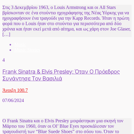
Στις 3 Δεκεμβρίου 1963, ο Louis Armstrong και οι All Stars
βρίσκονταν σε ένα στούντιο ηχογράφησης της Νέας Υόρκης για να
ηχογραφήσουν ένα τραγούδι για την Kapp Records. Ήταν η πρώτη
φορά που ο Louis ήταν στο στούντιο για περισσότερα από δύο
χρόνια και ήταν εκεί μετά από αίτημα, και ως χάρη στον Joe Glaser,
[…]
Music
Music Stories
4
Frank Sinatra & Elvis Presley: Όταν Ο Πρόεδρος
Συνάντησε Τον Βασιλιά
Άνοιξη 100.7
07/06/2024
Ο Frank Sinatra και ο Elvis Presley μοιράστηκαν μια σκηνή τον
Μάρτιο του 1960, όταν οι Ol’ Blue Eyes προσκάλεσαν τον
τραγουδιστή των “Blue Suede Shoes” στο σόου του. Όταν το