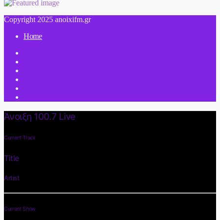
Copyright 2025 anoixifm.gr
Home
Άνοιξη 100.7 Live
Current Track
Title
Artist
Current Show