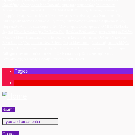
Καραδήμος «Αντίγραφο» Νέο Τραγούδι
Δημήτρης Δημόπουλος 'A4-σταντ-απ
Μονόλογος' στο Θέατρο Act
ΕΓΚΛΗΜΑ ΛΑΘΟΥΣ - Της Πολύνας Γκιωνάκη στις
Γραμμές Τέχνης
Κώστας Μακεδόνας - «Λίγο- Λίγο» «Famagusta» Soundtrack Νέα
Κυκλοφορία
Μάγδα Βαρούχα & Δημήτρης Μπασδάνης «Κοντούλα Λεμονιά»
Νίκος
Πορτοκάλογλου - Ιουλία Καραπατάκη ''Δεν υπάρχει άλλος δρόμος''
Ο ΜΠΟΓΙΑΤΖΗΣ
έρχεται
Πέννυ Μπαλτατζή - Τα Πάντα Σου
Παυλίνα Βουλγαράκη με την Δήμητρα Γαλάνη
«Καρδιά Μου»
Περπάτημα στη Πάτρα... και η Συνέντευξη με τον Θοδωρή Νικολάου
Σίλια Κατραλή 'Αερόστατο' New Release
Σοφία Μανουσάκη
Συνέντευξη με την Μάγδα
Βαρούχα
Της ομορφιάς το άγριο φιλί... Ερμηνεύει ο Θοδωρής Νικολάου
Το 'Θέατρο
Λιθογραφείον' παρουσιάζει το 'Φεστιβάλ Ντοκιμαντέρ Θεσσαλονίκης'
Χάρης
Βαρθακούρης & Γιάννης Βαρδής Live στο Royal Theater
Pages
1
Search
Contacts